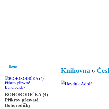
Vzrůst mravnosti a morálky je
nezbytnou podmínkou rozvoje
společnosti.
Úvod
Ikony
Hesychasmus
Umění
Knihovna
Hudba
Fot
Ikony
Knihovna
»
Česk
BOHORODIČKA (4)
Příkrov přesvaté
Bohorodičky