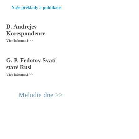
Naše překlady a publikace
D. Andrejev
Korespondence
Více informací >>
G. P. Fedotov Svatí
staré Rusi
Více informací >>
Melodie dne >>
© 2011 Rodon.CZ
Hlavní stránka
|
Knihovna
|
Uměn
Všechna práva vyhrazena
Podmínky užití
|
Mapa stránek
|
Kont