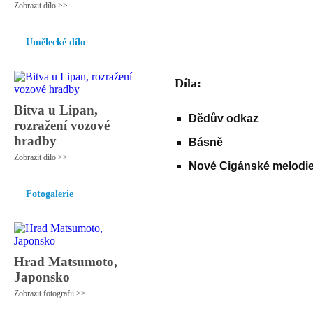
Zobrazit dílo >>
Umělecké dílo
Díla:
Bitva u Lipan,
Dědův odkaz
rozražení vozové
hradby
Básně
Zobrazit dílo >>
Nové Cigánské melodi
Fotogalerie
Hrad Matsumoto,
Japonsko
Zobrazit fotografii >>