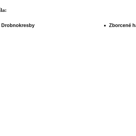
la:
Drobnokresby
Zborcené ha