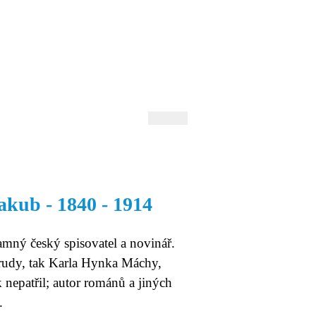
 Andrejev
Fond Daniila Andrejeva
oručujeme
Naše knihovna
akub - 1840 - 1914
mný český spisovatel a novinář.
Nerudy, tak Karla Hynka Máchy,
nepatřil; autor románů a jiných
.