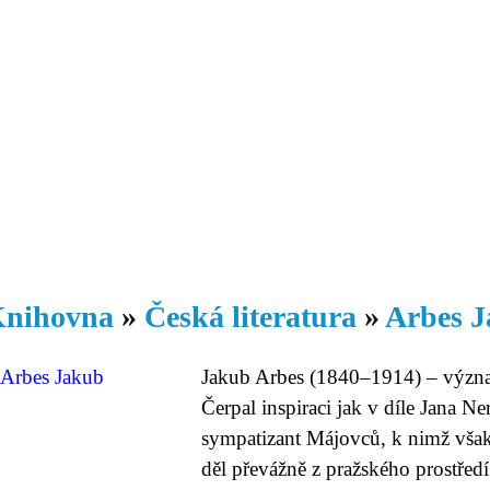
Daniil
 morálky je
ou rozvoje
Knihovna
Hudba
Fotogalerie
Videogalerie
Témata
Dop
nihovna
»
Česká literatura
»
Arbes J
Jakub Arbes (1840–1914) – význa
Čerpal inspiraci jak v díle Jana 
sympatizant Májovců, k nimž však 
děl převážně z pražského prostředí