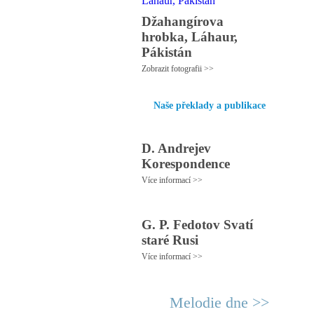
Džahangírova
hrobka, Láhaur,
Pákistán
Zobrazit fotografii >>
Naše překlady a publikace
D. Andrejev
Korespondence
Více informací >>
G. P. Fedotov Svatí
staré Rusi
Více informací >>
Melodie dne >>