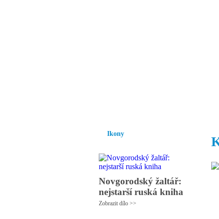
Vzrůst mravnosti a
nezbytnou podmínk
společnosti.
Úvod
Ikony
Hesychasmus
Umění
Ikony
K
Novgorodský žaltář:
nejstarší ruská kniha
Zobrazit dílo >>