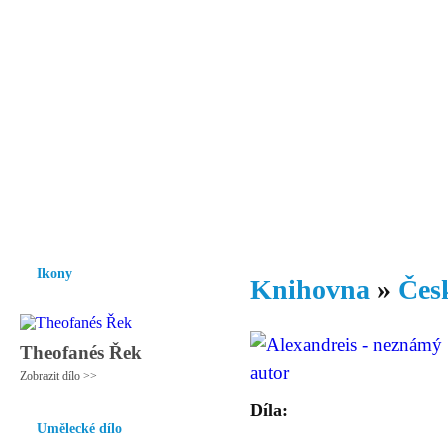
Vzrůst mravnosti a morálky je
nezbytnou podmínkou rozvoje
společnosti.
Úvod
Ikony
Hesychasmus
Umění
Knihovna
Hudba
Fot
Ikony
Knihovna
»
Česk
Theofanés Řek
Zobrazit dílo >>
Díla:
Umělecké dílo