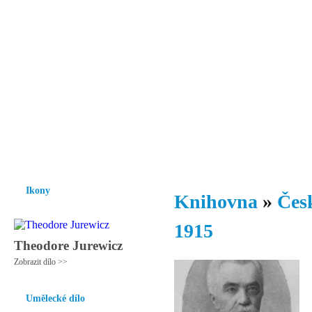
Vzrůst mravnosti a morálky je
nezbytnou podmínkou rozvoje
společnosti.
Úvod
Ikony
Hesychasmus
Umění
Knihovna
Hudba
Fot
Ikony
Knihovna
»
Česk
1915
Theodore Jurewicz
Zobrazit dílo >>
Umělecké dílo