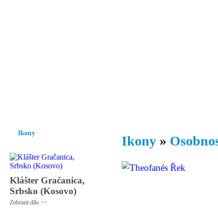
Vzrůst mravnosti a morálky je
nezbytnou podmínkou rozvoje
společnosti.
Úvod
Ikony
Hesychasmus
Umění
Knihovna
Hudba
Fot
Ikony
Ikony
»
Osobnos
Klášter Gračanica,
Srbsko (Kosovo)
Zobrazit dílo >>