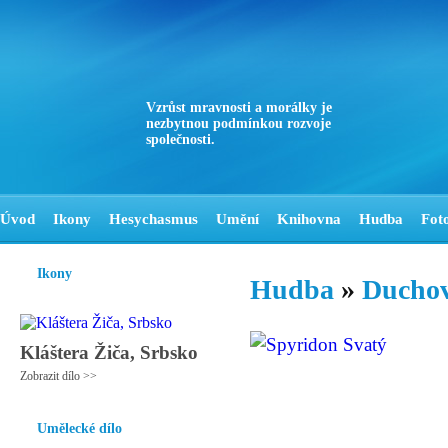
Vzrůst mravnosti a morálky je
nezbytnou podmínkou rozvoje
společnosti.
Úvod
Ikony
Hesychasmus
Umění
Knihovna
Hudba
Fot
Ikony
Hudba
»
Ducho
Kláštera Žiča, Srbsko
Zobrazit dílo >>
Umělecké dílo