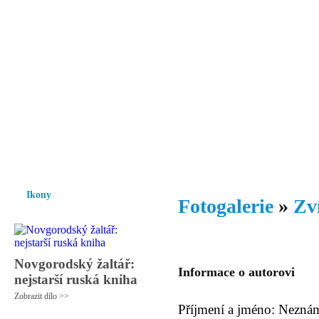
Vzrůst mravnosti a morálky je
nezbytnou podmínkou rozvoje
společnosti.
Úvod
Ikony
Hesychasmus
Umění
Knihovna
Hudba
Fot
Ikony
Fotogalerie
»
Zv
Novgorodský žaltář:
Informace o autorovi
nejstarší ruská kniha
Zobrazit dílo >>
Příjmení a jméno: Nezná