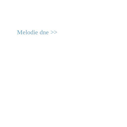
Melodie dne >>
© 2011 Rodon.CZ
Hlavní stránka
|
Knihovna
|
Uměn
Všechna práva vyhrazena
Podmínky užití
|
Mapa stránek
|
Kont