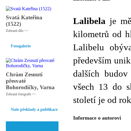
Svatá Kateřina
Lalibela
je měs
(1522)
Zobrazit dílo >>
kilometrů od h
Lalibelu obýv
Fotogalerie
především unik
dalších budov
Chrám Zesnutí
přesvaté
všech 13 do s
Bohorodičky, Varna
Zobrazit fotografii >>
století je od 
Naše překlady a publikace
Informace o autorovi