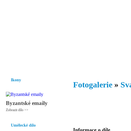
Vzrůst mravnosti a morálky je
nezbytnou podmínkou rozvoje
společnosti.
Úvod
Ikony
Hesychasmus
Umění
Knihovna
Hudba
Fot
Ikony
Fotogalerie
»
Sv
Byzantské emaily
Zobrazit dílo >>
Umělecké dílo
Informace o díle