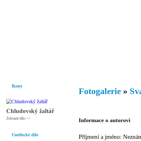
Vzrůst mravnosti a morálky je
nezbytnou podmínkou rozvoje
společnosti.
Úvod
Ikony
Hesychasmus
Umění
Knihovna
Hudba
Fot
Ikony
Fotogalerie
»
Sv
Chludovský žaltář
Zobrazit dílo >>
Informace o autorovi
Umělecké dílo
Příjmení a jméno: Nezná