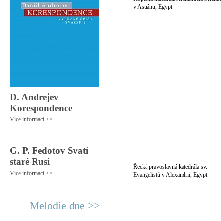
v Asuánu, Egypt
D. Andrejev
Korespondence
Více informací >>
G. P. Fedotov Svatí
staré Rusi
Řecká pravoslavná katedrála sv.
Více informací >>
Evangelistů v Alexandrii, Egypt
Melodie dne >>