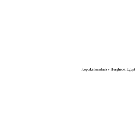
Koptská katedrála v Hurghádě, Egypt