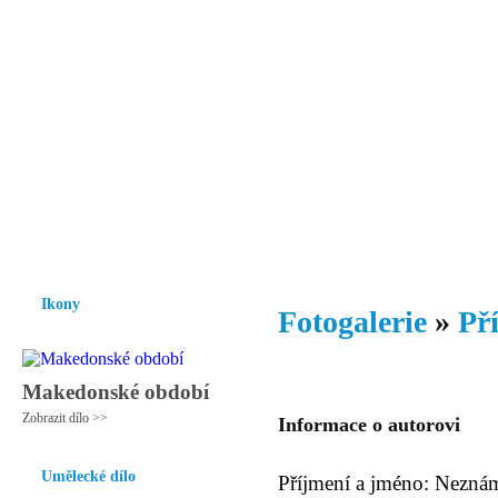
Vzrůst mravnosti a morálky je
nezbytnou podmínkou rozvoje
společnosti.
Úvod
Ikony
Hesychasmus
Umění
Knihovna
Hudba
Fot
Ikony
Fotogalerie
»
Př
Makedonské období
Zobrazit dílo >>
Informace o autorovi
Umělecké dílo
Příjmení a jméno: Nezná