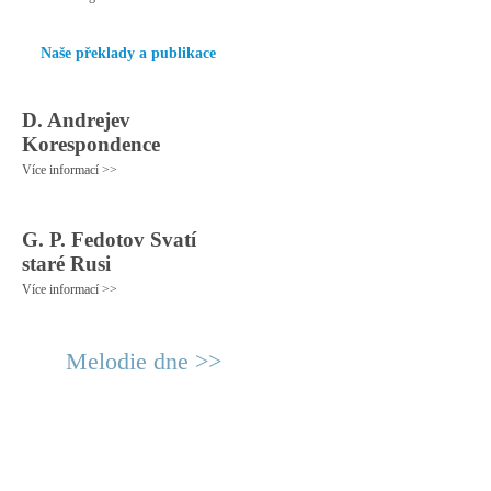
Naše překlady a publikace
D. Andrejev
Korespondence
Více informací >>
G. P. Fedotov Svatí
staré Rusi
Více informací >>
Melodie dne >>
© 2011 Rodon.CZ
Hlavní stránka
|
Knihovna
|
Uměn
Všechna práva vyhrazena
Podmínky užití
|
Mapa stránek
|
Kont