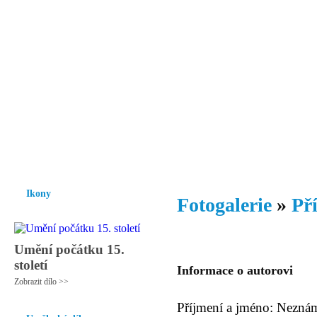
Vzrůst mravnosti a morálky je
nezbytnou podmínkou rozvoje
společnosti.
Úvod
Ikony
Hesychasmus
Umění
Knihovna
Hudba
Fot
Ikony
Fotogalerie
»
Př
Umění počátku 15.
století
Informace o autorovi
Zobrazit dílo >>
Příjmení a jméno: Nezná