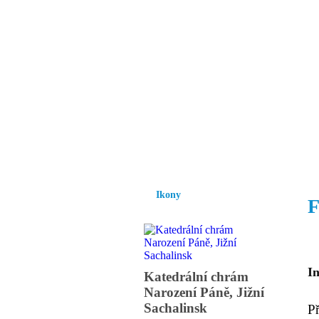
Vzrůst mravnosti a
nezbytnou podmínk
společnosti.
Úvod
Ikony
Hesychasmus
Umění
Ikony
F
I
Katedrální chrám
Narození Páně, Jižní
Sachalinsk
P