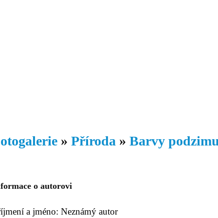
Daniil
 morálky je
ou rozvoje
Knihovna
Hudba
Fotogalerie
Videogalerie
Témata
Dop
otogalerie
»
Příroda
»
Barvy podzim
nformace o autorovi
říjmení a jméno: Neznámý autor