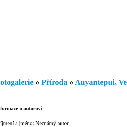
Daniil
 morálky je
ou rozvoje
Knihovna
Hudba
Fotogalerie
Videogalerie
Témata
Dop
otogalerie
»
Příroda
»
Auyantepui, Ve
nformace o autorovi
říjmení a jméno: Neznámý autor