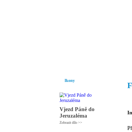
Vzrůst mravnosti a
nezbytnou podmínk
společnosti.
Úvod
Ikony
Hesychasmus
Umění
Ikony
F
Vjezd Páně do
I
Jeruzaléma
Zobrazit dílo >>
P