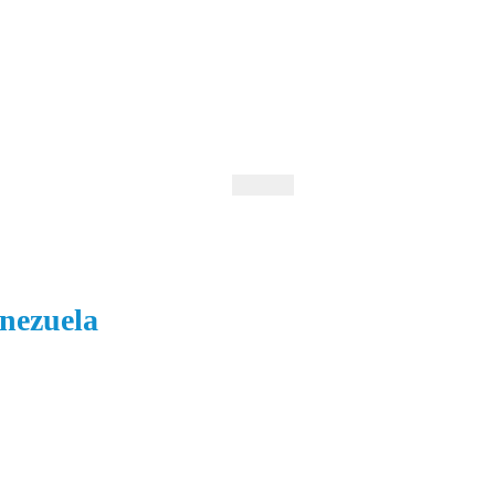
 Andrejev
Fond Daniila Andrejeva
oručujeme
Naše knihovna
nezuela