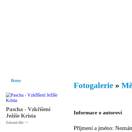
Vzrůst mravnosti a morálky je
nezbytnou podmínkou rozvoje
společnosti.
Úvod
Ikony
Hesychasmus
Umění
Knihovna
Hudba
Fot
Ikony
Fotogalerie
»
Mě
Pascha - Vzkříšení
Informace o autorovi
Ježíše Krista
Zobrazit dílo >>
Příjmení a jméno: Nezná