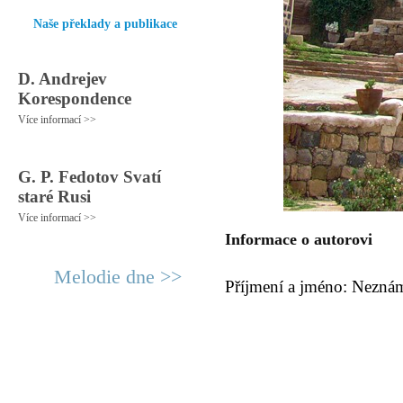
Naše překlady a publikace
D. Andrejev
Korespondence
Více informací >>
G. P. Fedotov Svatí
staré Rusi
Více informací >>
Informace o autorovi
Melodie dne >>
Příjmení a jméno: Nezná
© 2011 Rodon.CZ
Hlavní stránka
|
Knihovna
|
Uměn
Všechna práva vyhrazena
Podmínky užití
|
Mapa stránek
|
Kont