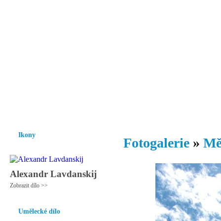
Vzrůst mravnosti a morálky je
nezbytnou podmínkou rozvoje
společnosti.
Úvod
Ikony
Hesychasmus
Umění
Knihovna
Hudba
Fot
Ikony
Fotogalerie
»
Mě
Alexandr Lavdanskij
Zobrazit dílo >>
Umělecké dílo