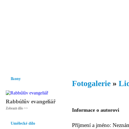
Vzrůst mravnosti a morálky je
nezbytnou podmínkou rozvoje
společnosti.
Úvod
Ikony
Hesychasmus
Umění
Knihovna
Hudba
Fot
Ikony
Fotogalerie
»
Li
Rabbúlův evangeliář
Zobrazit dílo >>
Informace o autorovi
Umělecké dílo
Příjmení a jméno: Nezná