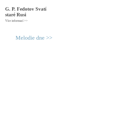
G. P. Fedotov Svatí
staré Rusi
Více informací >>
Melodie dne >>
© 2011 Rodon.CZ
Hlavní stránka
|
Knihovna
|
Uměn
Všechna práva vyhrazena
Podmínky užití
|
Mapa stránek
|
Kont