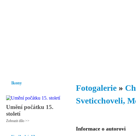
Vzrůst mravnosti a morálky je
nezbytnou podmínkou rozvoje
společnosti.
Úvod
Ikony
Hesychasmus
Umění
Knihovna
Hudba
Fot
Ikony
Fotogalerie
»
Ch
Sveticchoveli, M
Umění počátku 15.
století
Zobrazit dílo >>
Informace o autorovi