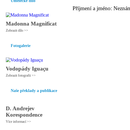
Umělecké dílo
Příjmení a jméno: Nezná
Madonna Magnificat
Zobrazit dílo >>
Fotogalerie
Vodopády Iguaçu
Zobrazit fotografii >>
Naše překlady a publikace
D. Andrejev
Korespondence
Více informací >>