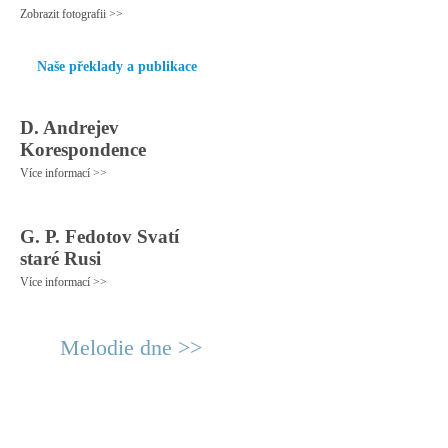
Zobrazit fotografii >>
Naše překlady a publikace
D. Andrejev
Korespondence
Více informací >>
G. P. Fedotov Svatí
staré Rusi
Více informací >>
Melodie dne >>
© 2011 Rodon.CZ
Hlavní stránka
|
Knihovna
|
Uměn