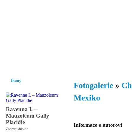
Vzrůst mravnosti a morálky je
nezbytnou podmínkou rozvoje
společnosti.
Úvod
Ikony
Hesychasmus
Umění
Knihovna
Hudba
Fot
Ikony
Fotogalerie
»
Ch
Mexiko
Ravenna I. –
Mauzoleum Gally
Placidie
Informace o autorovi
Zobrazit dílo >>