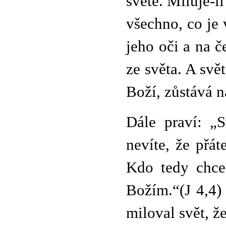
světě. Miluje-l
všechno, co je 
jeho oči a na č
ze světa. A svět
Boží, zůstává n
Dále praví: „
nevíte, že přát
Kdo tedy chce 
Božím.“(J 4,4)
miloval svět, ž