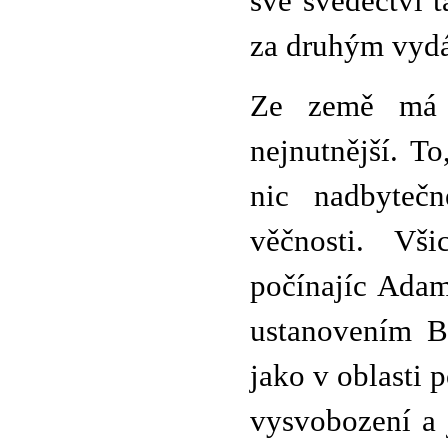
své svědectví t
za druhým vydá
Ze země má 
nejnutnější. T
nic nadbyteč
věčnosti. Vši
počínajíc Adam
ustanovením Bo
jako v oblasti p
vysvobození a 