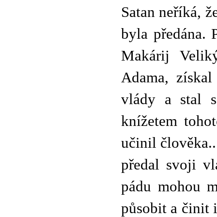
Satan neříká, ž
byla předána. 
Makárij Velik
Adama, získal
vlády a stal 
knížetem toho
učinil člověka..
předal svoji v
pádu mohou má
působit a činit 