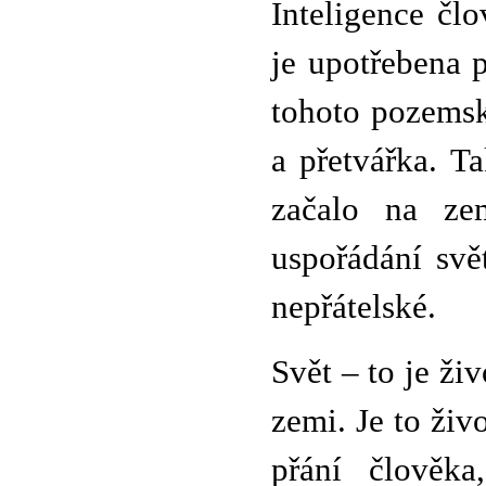
Inteligence čl
je upotřebena 
tohoto pozemské
a přetvářka. T
začalo na ze
uspořádání svě
nepřátelské.
Svět – to je ži
zemi. Je to živ
přání člověka