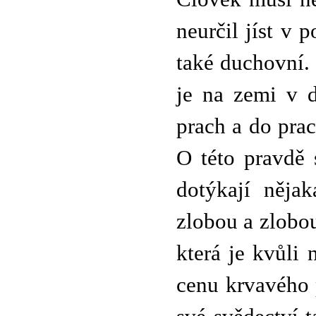
neurčil jíst v 
také duchovní.
je na zemi v d
prach a do prac
O této pravdě 
dotýkají nějak
zlobou a zlobou
která je kvůli
cenu krvavého 