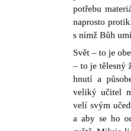
potřebu materiá
naprosto proti
s nímž Bůh umís
Svět – to je o
– to je tělesný
hnutí a působ
veliký učitel 
velí svým učed
a aby se ho od