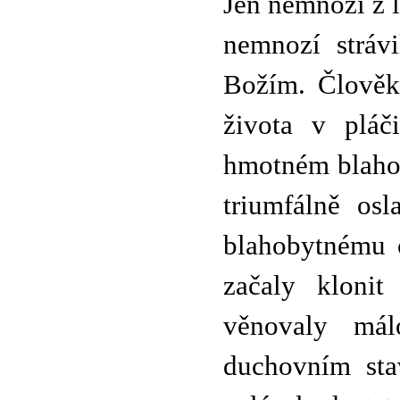
Jen nemnozí z l
nemnozí stráv
Božím. Člověka
života v pláč
hmotném blahob
triumfálně os
blahobytnému c
začaly klonit
věnovaly mál
duchovním sta