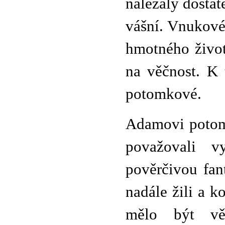
nalézaly dostat
vášní. Vnukové 
hmotného život
na věčnost. K 
potomkové.
Adamovi potom
považovali v
pověrčivou fant
nadále žili a k
mělo být věč