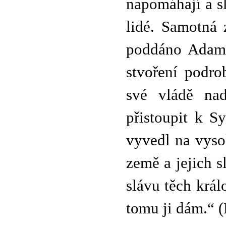
napomáhají a sl
lidé. Samotná 
poddáno Adamo
stvoření podro
své vládě na
přistoupit k 
vyvedl na vyso
země a jejich 
slávu těch krá
tomu ji dám.“ (