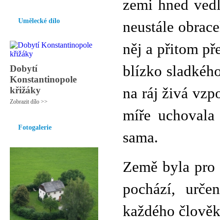
zemi hned vedl
Umělecké dílo
neustále obracel
něj a přitom př
blízko sladkéh
Dobytí
Konstantinopole
křižáky
na ráj živá vzpo
Zobrazit dílo >>
míře uchovala 
Fotogalerie
sama.
Země byla pro p
pochází, urče
každého člověk