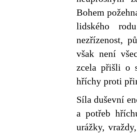
Bohem požehna
lidského rod
nezřízenost, p
však není vše
zcela přišli o
hříchy proti při
Síla duševní en
a potřeb hřích
urážky, vraždy