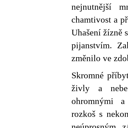
nejnutnější m
chamtivost a p
Uhašení žízně s
pijanstvím. Z
změnilo ve zdo
Skromné příbyt
živly a nebe
ohromnými a 
rozkoš s nekon
neúprosným zá