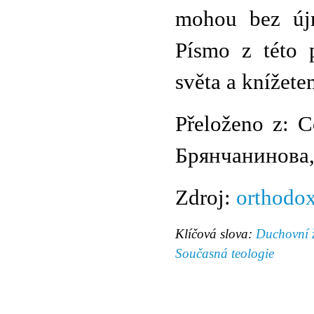
mohou bez újm
Písmo z této 
světa a knížetem
Přeloženo z: 
Брянчанинова, Т
Zdroj:
orthodox
Klíčová slova:
Duchovní ž
Současná teologie