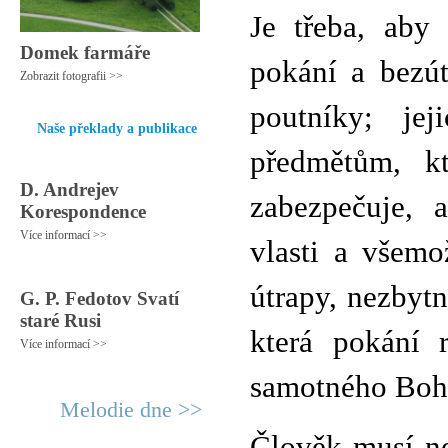
Je třeba, aby
Domek farmáře
pokání a bezút
Zobrazit fotografii >>
poutníky; je
Naše překlady a publikace
předmětům, k
D. Andrejev
zabezpečuje, 
Korespondence
Více informací >>
vlasti a všemo
útrapy, nezbytn
G. P. Fedotov Svatí
staré Rusi
která pokání 
Více informací >>
samotného Boh
Melodie dne >>
Člověk musí ne