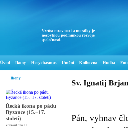
Vzrůst mravnosti a morálky je
nezbytnou podmínkou rozvoje
společnosti.
Úvod
Ikony
Hesychasmus
Umění
Knihovna
Hudba
Fot
Ikony
Sv. Ignatij Brja
Řecká ikona po pádu
Byzance (15.–17.
Pán, vyhnav čl
století)
Zobrazit dílo >>