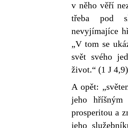
v něho věří nez
třeba pod s
nevyjímajíce h
„V tom se ukáz
svět svého je
život.“ (1 J 4,9)
A opět: „světe
jeho hříšným 
prosperitou a 
jeho služební