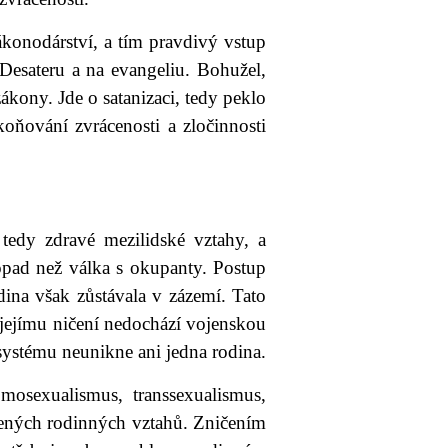
ákonodárství, a tím pravdivý vstup
Desateru a na evangeliu. Bohužel,
zákony. Jde o satanizaci, tedy peklo
oňování zvrácenosti a zločinnosti
 tedy zdravé mezilidské vztahy, a
opad než válka s okupanty. Postup
ina však zůstávala v zázemí. Tato
 jejímu ničení nedochází vojenskou
systému neunikne ani jedna rodina.
omosexualismus, transsexualismus,
irozených rodinných vztahů. Zničením