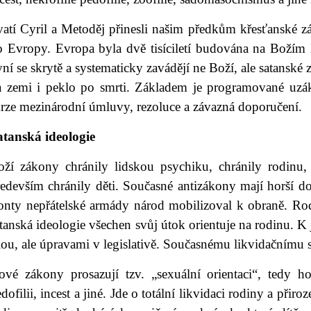
vatí Cyril a Metoděj přinesli našim předkům křesťanské z
o Evropy. Evropa byla dvě tisíciletí budována na Božím 
ní se skrytě a systematicky zavádějí ne Boží, ale satanské 
a zemi i peklo po smrti. Základem je programované uzák
krze mezinárodní úmluvy, rezoluce a závazná doporučení.
atanská ideologie
oží zákony chránily lidskou psychiku, chránily rodinu,
ředevším chránily děti. Současné antizákony mají horší d
ronty nepřátelské armády národ mobilizoval k obraně. Rod
tanská ideologie všechen svůj útok orientuje na rodinu. K
lou, ale úpravami v legislativě. Současnému likvidačnímu 
ové zákony prosazují tzv. „sexuální orientaci“, tedy h
dofilii, incest a jiné. Jde o totální likvidaci rodiny a př