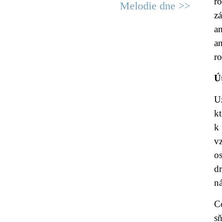
r
Melodie dne >>
z
a
a
r
Ú
U
k
k 
v
o
d
n
C
s