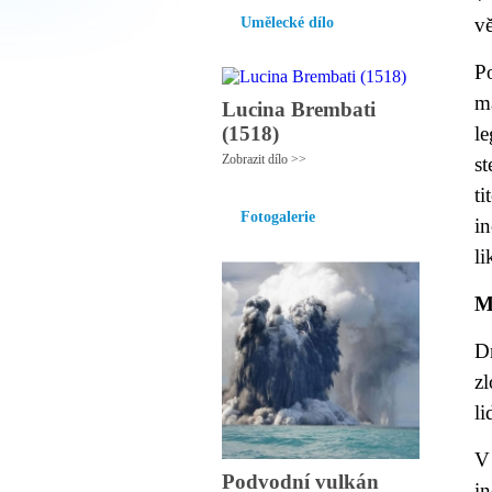
vě
Umělecké dílo
P
m
Lucina Brembati
(1518)
le
Zobrazit dílo >>
s
t
Fotogalerie
i
li
M
Dn
z
li
V
Podvodní vulkán
in