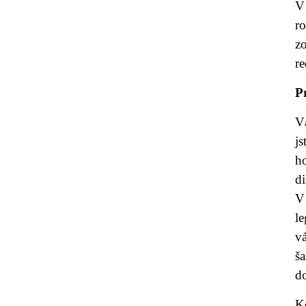
V 
r
z
r
P
Vá
j
ho
di
V 
le
vá
ša
do
K