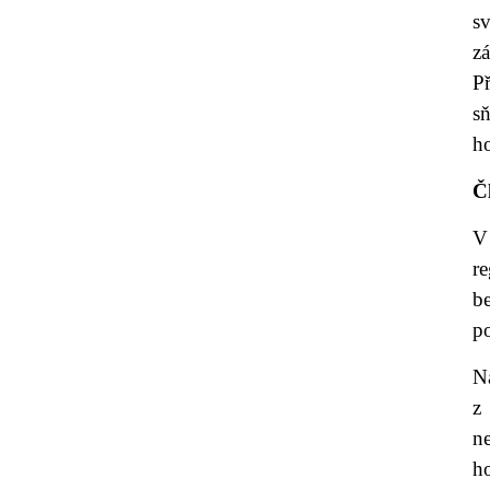
s
z
P
s
h
Č
V
re
be
po
N
z
n
h