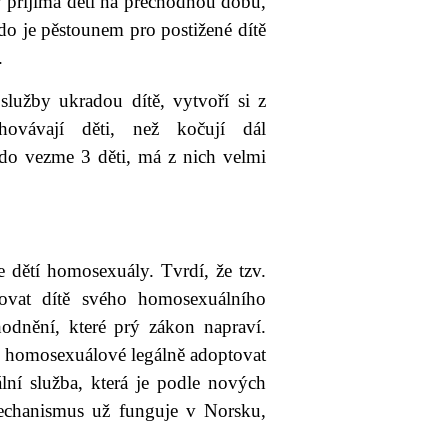
ý přijímá děti na přechodnou dobu,
o je pěstounem pro postižené dítě
.
užby ukradou dítě, vytvoří si z
hovávají děti, než kočují dál
do vezme 3 děti, má z nich velmi
 dětí homosexuály. Tvrdí, že tzv.
tovat dítě svého homosexuálního
odnění, které prý zákon napraví.
a homosexuálové legálně adoptovat
ální služba, která je podle nových
mechanismus už funguje v Norsku,