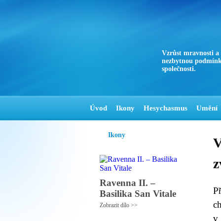
Vzrůst mravnosti a
nezbytnou podmínk
společnosti.
Úvod
Ikony
Hesychasmus
Umění
Ikony
V
z
Ravenna II. –
P
Basilika San Vitale
c
Zobrazit dílo >>
v 