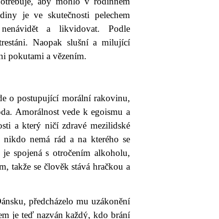
 potřebuje, aby mohlo v rodinném
diny je ve skutečnosti pelechem
nenávidět a likvidovat. Podle
restáni. Naopak slušní a milující
áni pokutami a vězením.
e o postupující morální rakovinu,
roda. Amorálnost vede k egoismu a
sti a který ničí zdravé mezilidské
ho nikdo nemá rád a na kterého se
 je spojená s otročením alkoholu,
, takže se člověk stává hračkou a
Dánsku, předcházelo mu uzákonění
m je teď nazván každý, kdo brání