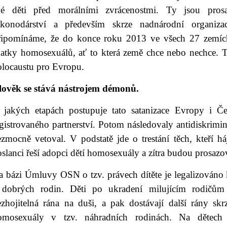
vé děti před morálními zvrácenostmi. Ty jsou prosaz
ákonodárství a především skrze nadnárodní organ
řipomínáme, že do konce roku 2013 ve všech 27 zemíc
ňatky homosexuálů, ať to která země chce nebo nechce. 
olocaustu pro Evropu.
lověk se stává nástrojem démonů.
 jakých etapách postupuje tato satanizace Evropy i Če
gistrovaného partnerství. Potom následovaly antidiskrimin
zmocně vetoval. V podstatě jde o trestání těch, kteří há
slanci řeší adopci dětí homosexuály a zítra budou prosazo
a bázi Úmluvy OSN o tzv. právech dítěte je legalizováno 
 dobrých rodin. Děti po ukradení milujícím rodičům 
ezhojitelná rána na duši, a pak dostávají další rány skr
omosexuály v tzv. náhradních rodinách. Na dětech ap