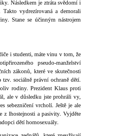
iky. Následkem je ztráta svědomí i
 Takto vydrezírovaná a demorali
činy. Stane se účinným nástrojem
iče i studenti, máte vinu v tom, že
tipřirozeného pseudo-manželství
čních zákonů, které ve skutečnosti
 tzv. sociálně právní ochraně dětí.
oliv rodiny. Prezident Klaus proti
l, ale v důsledku jste prohráli vy,
s sebezničení vrcholí. Ještě je ale
 z lhostejnosti a pasivity. Vyjděte
t adopci dětí homosexuály.
anizace zednářů, které zneužívají