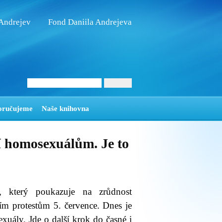
 Andrejev
Fond Daniila Andrejeva
oručujeme
Naše knihovna
 homosexuálům. Je to
u, který poukazuje na zrůdnost
m protestům 5. července. Dnes je
xuály. Jde o další krok do časné i