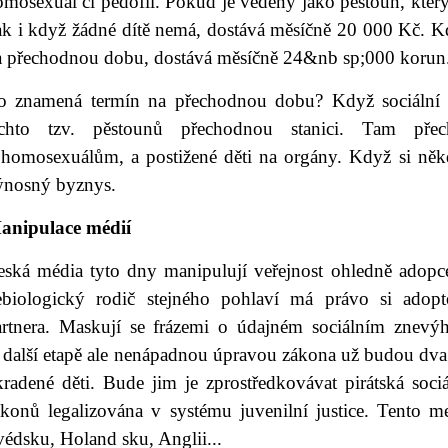
omosexuál či pedofil. Pokud je vedený jako pěstoun, kter
ak i když žádné dítě nemá, dostává měsíčně 20 000 Kč. Kd
a přechodnou dobu, dostává měsíčně 24&nb sp;000 korun
o znamená termín na přechodnou dobu? Když sociální sl
ěchto tzv. pěstounů přechodnou stanici. Tam přec
 homosexuálům, a postižené děti na orgány. Když si něk
ýnosný byznys.
anipulace médií
eská média tyto dny manipulují veřejnost ohledně adopce
ebiologický rodič stejného pohlaví má právo si adop
artnera. Maskují se frázemi o údajném sociálním znevýh
 další etapě ale nenápadnou úpravou zákona už budou dv
kradené děti. Bude jim je zprostředkovávat pirátská soci
ákonů legalizována v systému juvenilní justice. Tento 
édsku, Holand sku, Anglii...