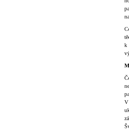
h
p
n
C
t
k
v
M
Č
n
p
V
u
z
Šv