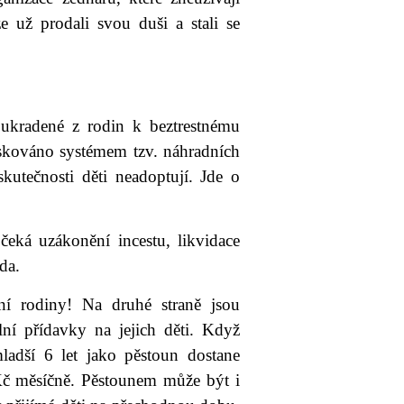
e už prodali svou duši a stali se
 ukradené z rodin k beztrestnému
skováno systémem tzv. náhradních
kutečnosti děti neadoptují. Jde o
eká uzákonění incestu, likvidace
da.
ní rodiny! Na druhé straně jsou
ní přídavky na jejich děti. Když
ladší 6 let jako pěstoun dostane
Kč měsíčně. Pěstounem může být i