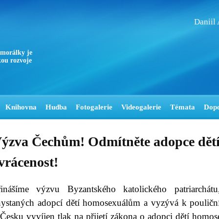
Daniil
 morálky je
ou rozvoje
Knihovna
Hudba
Fotogalerie
Videogalerie
Témata
Dop
ýzva Čechům! Odmítněte adopce dětí
vrácenost!
řinášíme výzvu Byzantského katolického patriarchát
hystaných adopcí dětí homosexuálům a vyzývá k pouliční
Česku vyvíjen tlak na přijetí zákona o adopci dětí homose