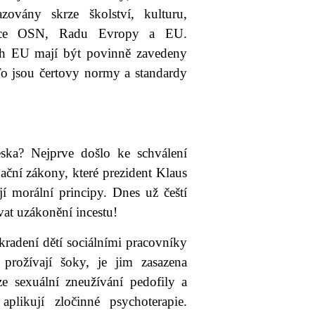
ovány skrze školství, kulturu,
izace OSN, Radu Evropy a EU.
h EU mají být povinně zavedeny
To jsou čertovy normy a standardy
ska? Nejprve došlo ke schválení
ační zákony, které prezident Klaus
jí morální principy. Dnes už čeští
vat uzákonění incestu!
kradení dětí sociálními pracovníky
prožívají šoky, je jim zasazena
ze sexuální zneužívání pedofily a
likují zločinné psychoterapie.