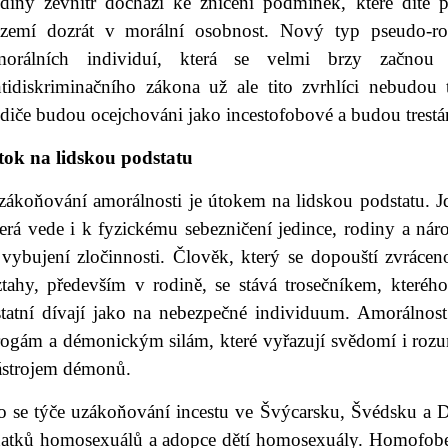
odiny zevnitř dochází ke zničení podmínek, které dítě
ázemí dozrát v morální osobnost. Nový typ pseudo-ro
morálních individuí, která se velmi brzy začnou 
ntidiskriminačního zákona už ale tito zvrhlíci nebudou t
odiče budou ocejchováni jako incestofobové a budou trest
tok na lidskou podstatu
zákoňování amorálnosti je útokem na lidskou podstatu. Jd
terá vede i k fyzickému sebezničení jedince, rodiny a ná
vybujení zločinnosti. Člověk, který se dopouští zvráceno
ztahy, především v rodině, se stává trosečníkem, které
statní dívají jako na nebezpečné individuum. Amorálnost
rogám a démonickým silám, které vyřazují svědomí i rozum
ástrojem démonů.
o se týče uzákoňování incestu ve Švýcarsku, Švédsku a 
ňatků homosexuálů a adopce dětí homosexuály. Homofobe