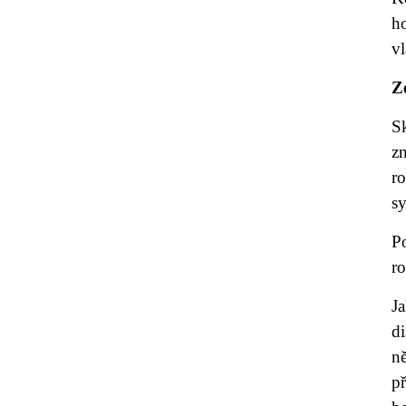
h
vl
Z
S
z
r
sy
P
ro
J
d
n
p