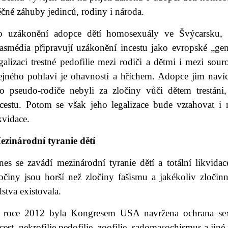
čné záhuby jedinců, rodiny i národa.
o uzákonění adopce dětí homosexuály ve Švýcarsku, 
asmédia připravují uzákonění incestu jako evropské „ge
galizaci trestné pedofilie mezi rodiči a dětmi i mezi so
tejného pohlaví je ohavností a hříchem. Adopce jim naví
ito pseudo-rodiče nebyli za zločiny vůči dětem trestán
ncestu. Potom se však jeho legalizace bude vztahovat i 
kvidace.
ezinárodní tyranie dětí
es se zavádí mezinárodní tyranie dětí a totální likvidace
ločiny jsou horší než zločiny fašismu a jakékoliv zločin
dstva existovala.
 roce 2012 byla Kongresem USA navržena ochrana sexuá
cest, nekrofilie pedofilie, zoofilie, sadomasochismus a jiné