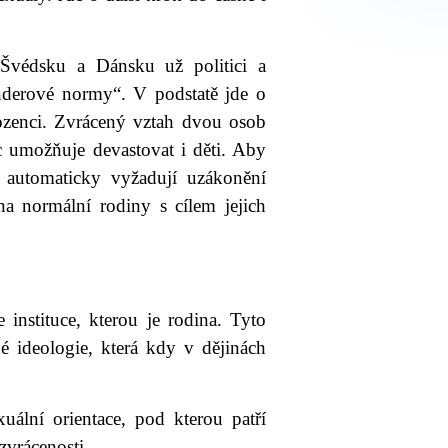
Švédsku a Dánsku už politici a
nderové normy“. V podstatě jde o
urozenci. Zvrácený vztah dvou osob
c umožňuje devastovat i děti. Aby
i, automaticky vyžadují uzákonění
na normální rodiny s cílem jejich
 instituce, kterou je rodina. Tyto
né ideologie, která kdy v dějinách
lní orientace, pod kterou patří
 zvrácenosti.