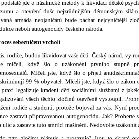
podstatě jde o násilnické metody k likvidaci dětské psych
ozumu a otevření duše nejzrůdnějším démonským silám.
ovaná armáda neojaničárů bude páchat nejcyničtější zlo
edukce neboli autogenocidy českého národa.
roces sebezničení vrcholí
s, rodiče, budou likvidovat vaše děti. Český národ, vy rod
ste mlčeli, když šlo o uzákonění prvního stupně pro
mosexuálů. Mlčeli jste, když šlo o přijetí antidiskrimina
skriminují 99 % obyvatel. Mlčeli jste, když šlo o zákon o
praxi legalizuje kradení dětí sociálními službami z jakék
galizování všech těchto zločinů otevřeně vystoupil. Prohrá
žení rodiče a studenti, protože bojoval za vás. Nyní proce
nce zastavit připravovanou autogenocidu. Jak? Proberte se
 ulic a zastavte tuto smrtící mašinérii. Nedovolte uzákoni
do tyto zločiny plánuje a prosazuje? Jsou to skryté org