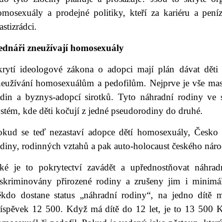
omosexuály a prodejné politiky, kteří za kariéru a peníz
astizrádci.
ednáři zneužívají homosexuály
krytí ideologové zákona o adopci mají plán dávat děti
neužívání homosexuálům a pedofilům. Nejprve je vše ma
odin a byznys-adopcí sirotků. Tyto náhradní rodiny ve s
stém, kde děti kočují z jedné pseudorodiny do druhé.
okud se teď nezastaví adopce dětí homosexuály, Česko č
diny, rodinných vztahů a pak auto-holocaust českého náro
aké je to pokrytectví zavádět a upřednostňovat náhrad
iskriminovány přirozené rodiny a zrušeny jim i minimál
ěkdo dostane status „náhradní rodiny“, na jedno dítě m
říspěvek 12 500. Když má dítě do 12 let, je to 13 500 