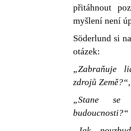
přitáhnout po
myšlení není úp
Söderlund si n
otázek:
„Zabraňuje li
zdrojů Země?“,
„Stane se k
budoucnosti?“
„Jak povzbudi