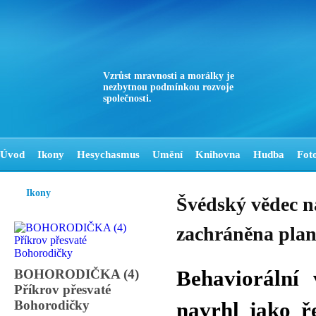
Vzrůst mravnosti a morálky je
nezbytnou podmínkou rozvoje
společnosti.
Úvod
Ikony
Hesychasmus
Umění
Knihovna
Hudba
Fot
Ikony
Švédský vědec na
zachráněna plan
BOHORODIČKA (4)
Behaviorální
Příkrov přesvaté
Bohorodičky
navrhl jako ře