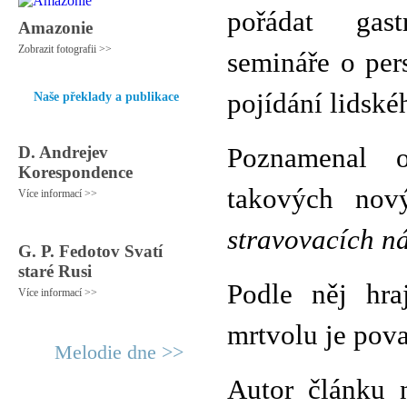
pořádat gast
Amazonie
Zobrazit fotografii >>
semináře o per
pojídání lidsk
Naše překlady a publikace
D. Andrejev
Poznamenal 
Korespondence
takových nov
Více informací >>
stravovacích n
G. P. Fedotov Svatí
staré Rusi
Podle něj hraj
Více informací >>
mrtvolu je pova
Melodie dne >>
Autor článku n