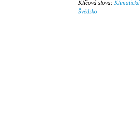
Klíčová slova:
Klimatické
Švédsko
© 2011 Rodon.CZ
Hlavní stránka
|
Knihovna
|
Uměn
Všechna práva vyhrazena
Podmínky užití
|
Mapa stránek
|
Kont