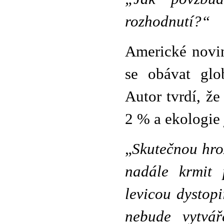
rozhodnutí?“
Americké novin
se obávat glo
Autor tvrdí, ž
2 % a ekologie 
„
Skutečnou hroz
nadále krmit 
levicou dystopi
nebude vytvář