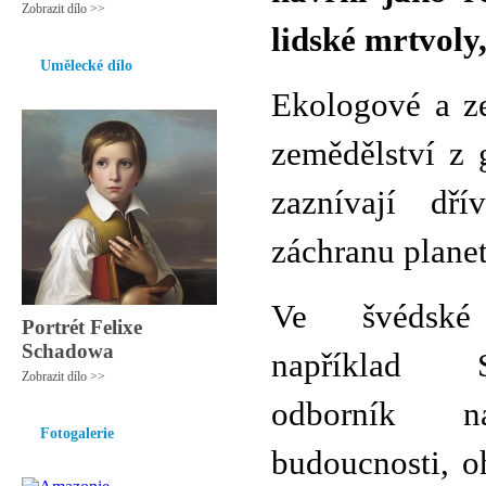
Zobrazit dílo >>
lidské mrtvoly
Umělecké dílo
Ekologové a ze
zemědělství z g
zaznívají dří
záchranu planet
Ve švédské 
Portrét Felixe
Schadowa
například Sö
Zobrazit dílo >>
odborník n
Fotogalerie
budoucnosti, oh