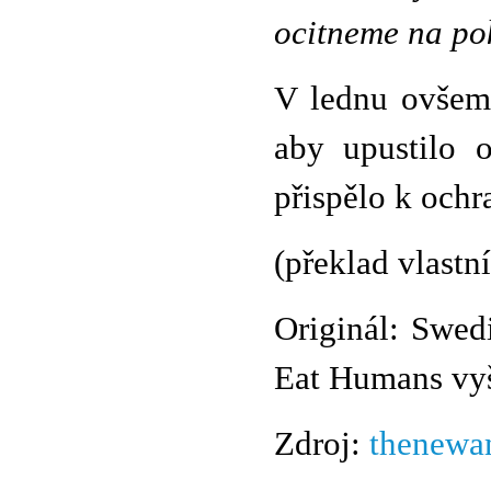
ocitneme na po
V lednu ovšem
aby upustilo o
přispělo k ochr
(překlad vlastn
Originál: Swedi
Eat Humans vyš
Zdroj:
thenewa