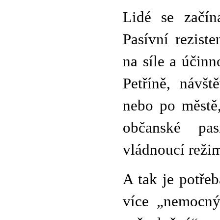
Lidé se začín
Pasívní rezist
na síle a účinn
Petříně, návš
nebo po městě, 
občanské pas
vládnoucí reži
A tak je potřeb
více „nemocný