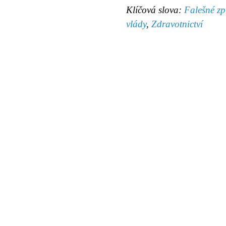
Klíčová slova:
Falešné zp
vlády
,
Zdravotnictví
© 2011 Rodon.CZ
Hlavní stránka
|
Knihovna
|
Uměn
Všechna práva vyhrazena
Podmínky užití
|
Mapa stránek
|
Kont