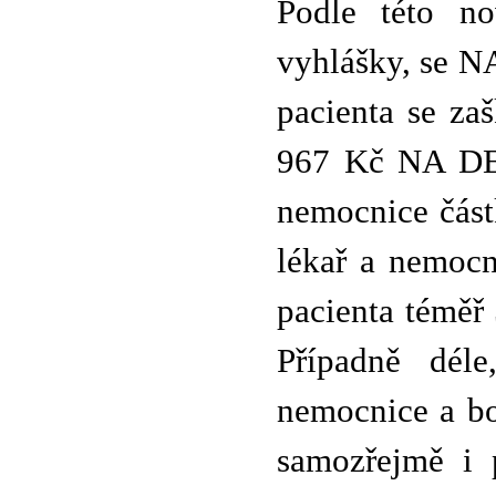
Podle této no
vyhlášky, se N
pacienta se za
967 Kč NA DEN
nemocnice část
lékař a nemocn
pacienta téměř 
Případně déle
nemocnice a bo
samozřejmě i 