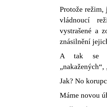
Protože režim, 
vládnoucí rež
vystrašené a z
znásilnění jejic
A tak se př
„nakažených“, 
Jak? No korupc
Máme novou úh