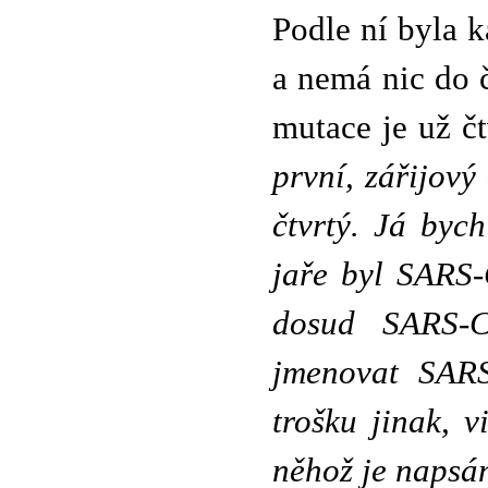
Podle ní byla 
a nemá nic do č
mutace je už č
první, zářijový 
čtvrtý. Já byc
jaře byl SARS-
dosud SARS-C
jmenovat SARS
trošku jinak, 
něhož je napsá