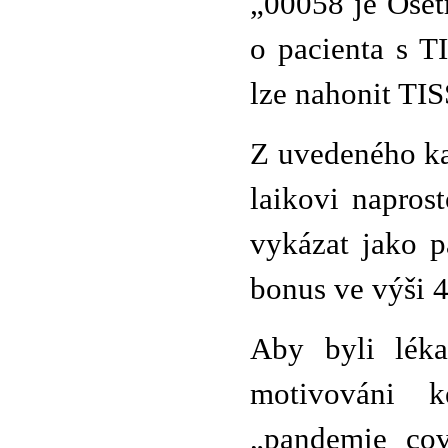
„00058 je Ošet
o pacienta s T
lze nahonit TIS
Z uvedeného ka
laikovi napros
vykázat jako p
bonus ve výši 4
Aby byli léka
motivováni 
„pandemie cov