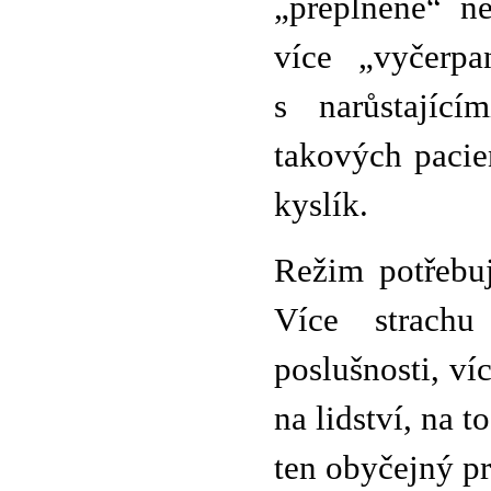
„přeplněné“ n
více „vyčerpa
s narůstající
takových pacie
kyslík.
Režim potřebuj
Více strachu
poslušnosti, ví
na lidství, na t
ten obyčejný pr