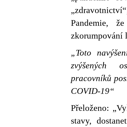
„zdravotnictví
Pandemie, že
zkorumpování l
„Toto navýše
zvýšených o
pracovníků pos
COVID-19“
Přeloženo: „Vy
stavy, dostan