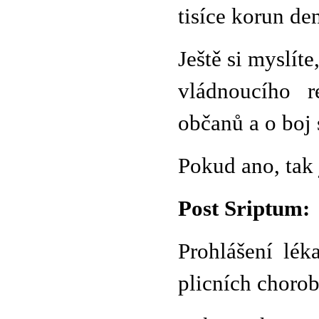
tisíce korun de
Ještě si myslí
vládnoucího r
občanů a o boj
Pokud ano, tak 
Post Sriptum:
Prohlášení lék
plicních choro