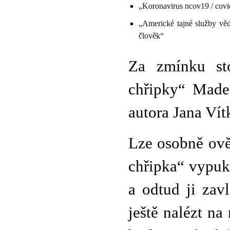
„Koronavirus ncov19 / covi
„Americké tajné služby vě
člověk“
Za zmínku sto
chřipky“ Mad
autora Jana Vít
Lze osobně ově
chřipka“ vypuk
a odtud ji zavl
ještě nalézt na