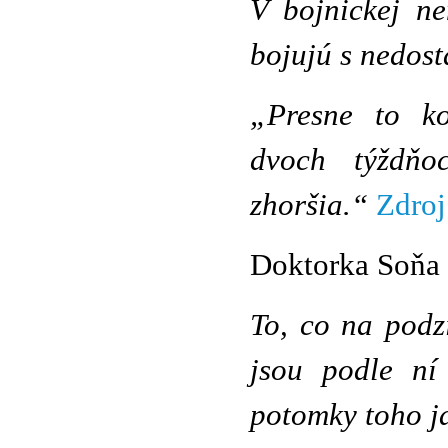
V bojnickej n
bojujú s nedost
„Presne to ko
dvoch týždňo
zhoršia.“
Zdroj
Doktorka Soňa
To, co na podz
jsou podle ní 
potomky toho j