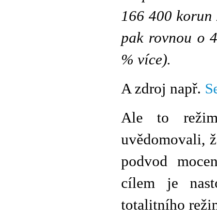
166 400 korun 
pak rovnou o 4
% více).
A zdroj např.
S
Ale to režim
uvědomovali, že
podvod mocen
cílem je nast
totalitního reži