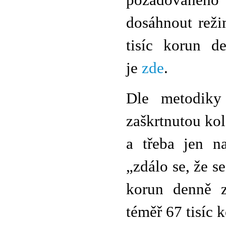
požadovaného 
dosáhnout reži
tisíc korun d
je
zde
.
Dle metodik
zaškrtnutou ko
a třeba jen na
„zdálo se, že s
korun denně z
téměř 67 tisíc 