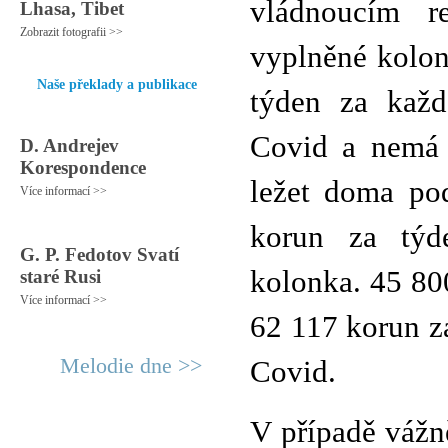
vládnoucím r
Lhasa, Tibet
Zobrazit fotografii >>
vyplněné kolon
Naše překlady a publikace
týden za každ
Covid a nemá 
D. Andrejev
Korespondence
ležet doma pod
Více informací >>
korun za týd
G. P. Fedotov Svatí
kolonka. 45 80
staré Rusi
Více informací >>
62 117 korun z
Melodie dne >>
Covid.
V případě vážn