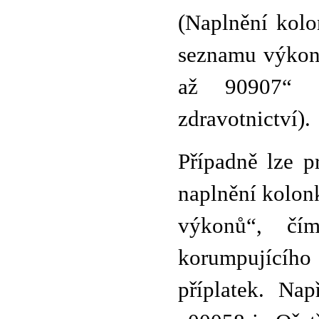
(Naplnění kol
seznamu výkon
až 90907“ d
zdravotnictví).
Případně lze p
naplnění kolon
výkonů“, čí
korumpujícího 
příplatek. Na