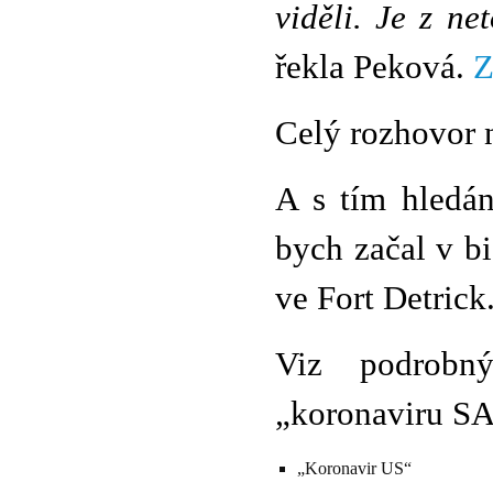
viděli. Je z ne
řekla Peková.
Z
Celý rozhovor
A s tím hledá
bych začal v b
ve Fort Detrick
Viz podrobný
„koronaviru S
„Koronavir US“