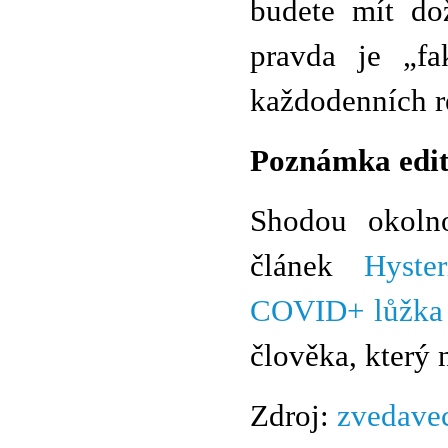
budete mít do
pravda je „fa
každodenních r
Poznámka edi
Shodou okolno
článek
Hyste
COVID+ lůžka 
člověka, který 
Zdroj:
zvedave