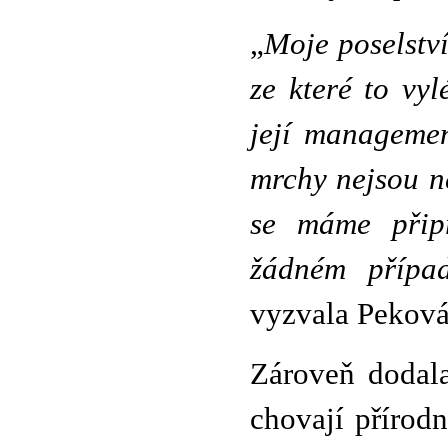
„
Moje poselství
ze které to vyl
její managemen
mrchy nejsou n
se máme připr
žádném případ
vyzvala Peková
Zároveň dodala
chovají přírodn