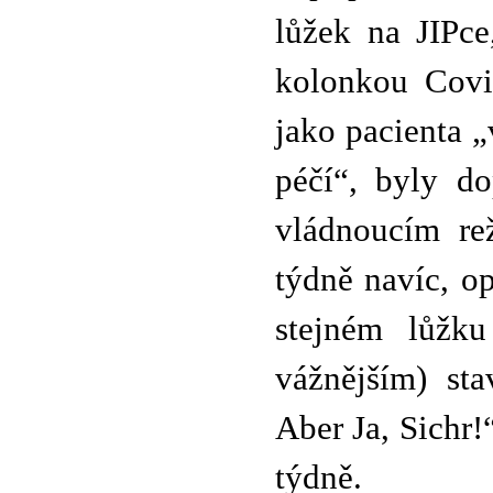
lůžek na JIPc
kolonkou Covid
jako pacienta 
péčí“, byly d
vládnoucím re
týdně navíc, o
stejném lůžk
vážnějším) st
Aber Ja, Sichr
týdně.