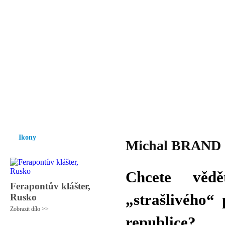
Vzrůst mravnosti a morálky je
nezbytnou podmínkou rozvoje
společnosti.
Úvod
Ikony
Hesychasmus
Umění
Knihovna
Hudba
Fot
Ikony
Michal BRAND -
Chcete vědě
Ferapontův klášter,
„strašlivého“
Rusko
Zobrazit dílo >>
republice?