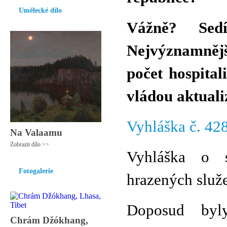
Umělecké dílo
Vážně? Sed
Nejvýznamně
počet hospita
vládou aktu
Vyhláška č. 42
Na Valaamu
Zobrazit dílo >>
Vyhláška o 
Fotogalerie
hrazených služ
Doposud byl
Chrám Džókhang,