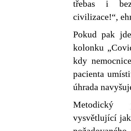
třebas i be
civilizace!“, e
Pokud pak jde
kolonku „Covid
kdy nemocnice
pacienta umíst
úhrada navyšuj
Metodický p
vysvětlující j