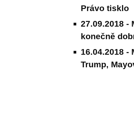
Právo tisklo
27.09.2018 -
konečně dobr
16.04.2018 -
Trump, Mayo
© 2011 Rodon.CZ
Hlavní stránka
|
Knihovna
|
Uměn
Všechna práva vyhrazena
Podmínky užití
|
Mapa stránek
|
Kont