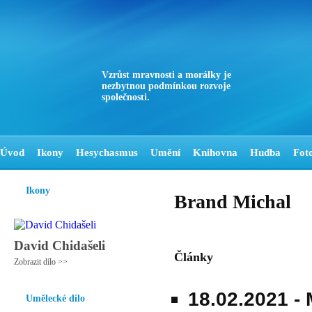
Vzrůst mravnosti a morálky je
nezbytnou podmínkou rozvoje
společnosti.
Úvod
Ikony
Hesychasmus
Umění
Knihovna
Hudba
Fot
Ikony
Brand Michal
David Chidašeli
Články
Zobrazit dílo >>
18.02.2021 -
Umělecké dílo