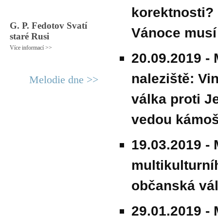
korektnosti?
G. P. Fedotov Svatí
Vánoce musí 
staré Rusi
Více informací >>
20.09.2019 -
naleziště: Vi
Melodie dne >>
válka proti 
vedou kámoši
19.03.2019 -
multikulturn
občanská vá
29.01.2019 -