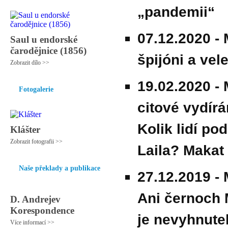
„pandemii“
07.12.2020 -
Saul u endorské
čarodějnice (1856)
špijóni a vel
Zobrazit dílo >>
19.02.2020 -
Fotogalerie
citové vydír
Kolik lidí po
Klášter
Zobrazit fotografii >>
Laila? Makat
Naše překlady a publikace
27.12.2019 -
Ani černoch 
D. Andrejev
Korespondence
je nevyhnute
Více informací >>