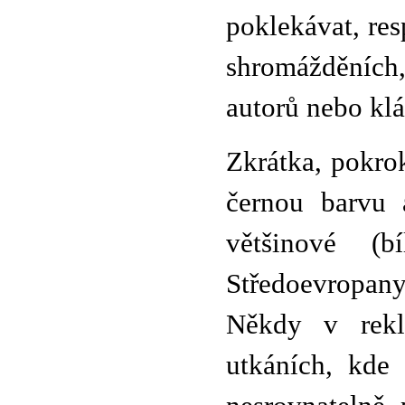
poklekávat, res
shromážděních
autorů nebo klá
Zkrátka, pokro
černou barvu 
většinové (b
Středoevropan
Někdy v rekla
utkáních, kde 