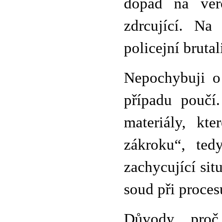
dopad na věr
zdrcující. Na
policejní brutal
Nepochybuji o 
případu poučí.
materiály, kt
zákroku“, tedy
zachycující sit
soud při procesu
Důvody, proč