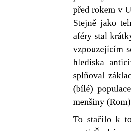
před rokem v U
Stejně jako te
aféry stal krát
vzpouzejícím s
hlediska antic
splňoval zákla
(bílé) populac
menšiny (Rom)
To stačilo k t