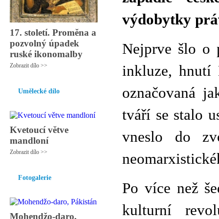
výdobytky práv
17. století. Proměna a
pozvolný úpadek
Nejprve šlo o 
ruské ikonomalby
Zobrazit dílo >>
inkluze, hnutí
označovaná ja
Umělecké dílo
tváří se stalo
Kvetoucí větve
vneslo do zvo
mandloní
Zobrazit dílo >>
neomarxistickéh
Fotogalerie
Po více než še
kulturní revo
Mohendžo-daro,