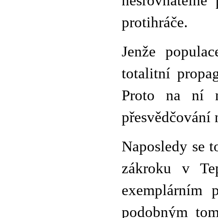
nesrovnatelně 
protihráče.
Jenže populace
totalitní prop
Proto na ní n
přesvědčování n
Naposledy se t
zákroku v Tep
exemplárním p
podobným tomu