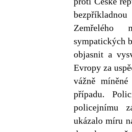
proti České rep
bezpříkladnou 
Zemřelého 
sympatických ba
objasnit a vysv
Evropy za uspě
vážně míněné 
případu. Poli
policejnímu z
ukázalo míru ná