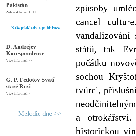
Pákistán
způsoby umlčo
Zobrazit fotografii >>
cancel cultur
Naše překlady a publikace
vandalizování 
D. Andrejev
států, tak Ev
Korespondence
počátku novově
Více informací >>
sochou Kryšto
G. P. Fedotov Svatí
staré Rusi
tvůrci, příslušn
Více informací >>
neodčinitelným
Melodie dne >>
a otrokářství
historickou vi