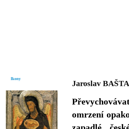
Vzrůst mravnosti a morálky je
nezbytnou podmínkou rozvoje
společnosti.
Úvod
Ikony
Hesychasmus
Umění
Knihovna
Hudba
Fot
Ikony
Jaroslav BAŠTA 
Převychovávat
omrzení opakov
zapadlé česk