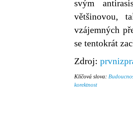
svým antiras
většinovou, t
vzájemných pře
se tentokrát z
Zdroj:
prvnizpr
Klíčová slova:
Budoucnos
korektnost
© 2011 Rodon.CZ
Hlavní stránka
|
Knihovna
|
Uměn
Všechna práva vyhrazena
Podmínky užití
|
Mapa stránek
|
Kont