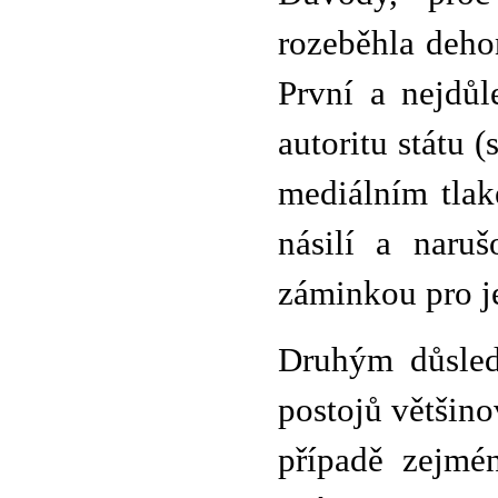
rozeběhla deho
První a nejdůl
autoritu státu 
mediálním tlak
násilí a naru
záminkou pro j
Druhým důsled
postojů většin
případě zejmén