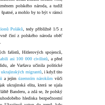
nů jménem polského národa, a tudíž
e špatné, a mohlo by to být v rámci
lionů Poláků
, tedy přibližně 1/5 z
vně činí z polského národa oběť
.
ých fašistů, Hitlerových spojenců,
zabili asi 100 000 civilistů
, a před
idu, ale Varšava učinila politické
 ukrajinských migrantů
, i když tito
ii
a jejím
územním nárokům
vůči
k ukrajinská elita, která se ujala
láště Banderu, a zdá se, že polský
ouhodobého hlediska bezpečnostní
tu Ukrajinců vstup do země, kdy