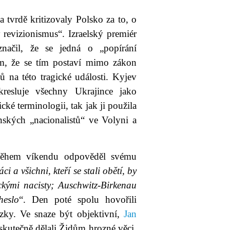
 a tvrdě kritizovaly Polsko za to, o
 revizionismus“. Izraelský premiér
ačil, že se jedná o „popírání
om, že se tím postaví mimo zákon
 na této tragické události. Kyjev
resluje všechny Ukrajince jako
cké terminologii, tak jak ji použila
nských „nacionalistů“ ve Volyni a
během víkendu odpověděl svému
ci a všichni, kteří se stali obětí, by
eckými nacisty; Auschwitz-Birkenau
heslo
“. Den poté spolu hovořili
zky. Ve snaze být objektivní,
Jan
 skutečně dělali Židům hrozné věci,