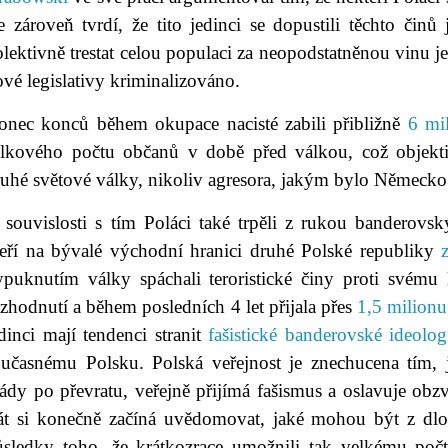
le zároveň tvrdí, že tito jedinci se dopustili těchto či
lektivně trestat celou populaci za neopodstatněnou vinu j
vé legislativy kriminalizováno.
onec konců během okupace nacisté zabili přibližně
6 mi
elkového počtu občanů v době před válkou, což objekti
ruhé světové války, nikoliv agresora, jakým bylo Německo
 souvislosti s tím Poláci také trpěli z rukou banderovsk
teří na bývalé východní hranici druhé Polské republiky
ypuknutím války spáchali teroristické činy proti svému l
zhodnutí a během posledních 4 let přijala přes
1,5 milionu
dinci mají tendenci stranit
fašistické banderovské ideolog
oučasnému Polsku. Polská veřejnost je znechucena tím, ja
ády po převratu, veřejně přijímá fašismus a oslavuje obzv
tát si konečně začíná uvědomovat, jaké mohou být z dl
ůsledky toho, že krátkozrace umožnili tak velkému poč