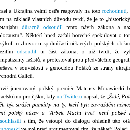
rael a Ukrajina velmi ostře reagovaly na toto
rozhodnutí
,
m na základě vlastních důvodů tvrdí, že je to „historický
etanjahu
důrazně odsoudil
tento návrh zákona a nazn
olocaustu“. Někteří hned začali horečně spekulovat o t
akýkoli rozhovor o spoluúčasti některých polských občanů
ezitím
odsoudil
tu část zákona, o níž tvrdí, že vyk
mpatizanty fašistů, a protestoval proti předválečné geografi
aršava v souvislosti s genocidou Poláků ze strany ukraji
chodní Galicii.
ově jmenovaný polský premiér Mateusz Morawiecki 
zraelskému protějšku, kdy
na Twitteru
napsal, že „
Židé, Polá
ěli být strážci památky na ty, kteří byli zavražděni něm
ení polský název a ‘Arbeit Macht Frei‘ není polské 
a
souhlasili
s tím, že vstoupí do dialogu ohledně této otá
rabowski
ve své práci argumentoval tím, že někteří Poláci