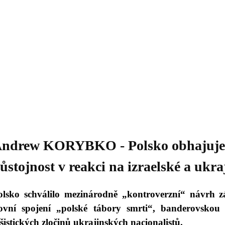
Daniil
 morálky je
ou rozvoje
Knihovna
Hudba
Fotogalerie
Videogalerie
Témata
Dop
ndrew KORYBKO - Polsko obhajuje 
ůstojnost v reakci na izraelské a ukr
olsko schválilo mezinárodně „kontroverzní“ návrh z
lovní spojení „polské tábory smrti“, banderovskou 
ašistických zločinů ukrajinských nacionalistů.