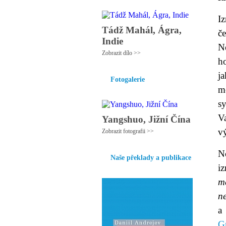
Iz
Tádž Mahál, Ágra,
če
Indie
N
Zobrazit dílo >>
h
j
Fotogalerie
m
sy
V
Yangshuo, Jižní Čína
vý
Zobrazit fotografii >>
N
Naše překlady a publikace
i
m
n
G