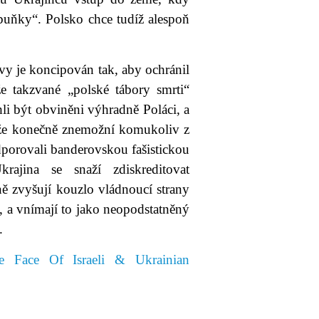
buňky“. Polsko chce tudíž alespoň
vy je koncipován tak, aby ochránil
e takzvané „polské tábory smrti“
ohli být obviněni výhradně Poláci, a
m, že konečně znemožní komukoliv z
dporovali banderovskou fašistickou
rajina se snaží zdiskreditovat
ě zvyšují kouzlo vládnoucí strany
, a vnímají to jako neopodstatněný
.
e Face Of Israeli & Ukrainian