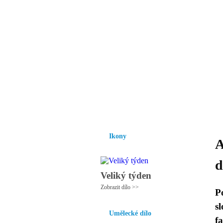
Vzrůst mravnosti a
nezbytnou podmínk
společnosti.
Úvod
Ikony
Hesychasmus
Umění
Ikony
A
d
Veliký týden
Zobrazit dílo >>
P
s
Umělecké dílo
f