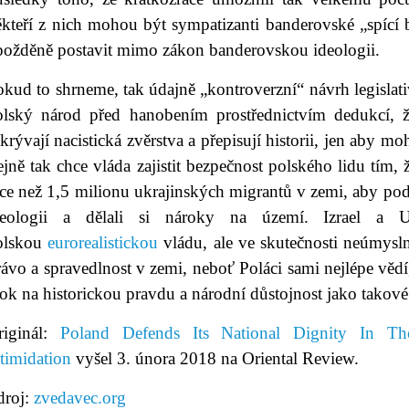
ěkteří z nich mohou být sympatizanti banderovské „spící 
požděně postavit mimo zákon banderovskou ideologii.
kud to shrneme, tak údajně „kontroverzní“ návrh legislati
olský národ před hanobením prostřednictvím dedukcí, ž
krývají nacistická zvěrstva a přepisují historii, jen aby m
ejně tak chce vláda zajistit bezpečnost polského lidu tí
íce než 1,5 milionu ukrajinských migrantů v zemi, aby po
deologii a dělali si nároky na území. Izrael a Uk
olskou
eurorealistickou
vládu, ale ve skutečnosti neúmysln
ávo a spravedlnost v zemi, neboť Poláci sami nejlépe vědí
ok na historickou pravdu a národní důstojnost jako takové
riginál:
Poland Defends Its National Dignity In Th
timidation
vyšel 3. února 2018 na Oriental Review.
droj:
zvedavec.org