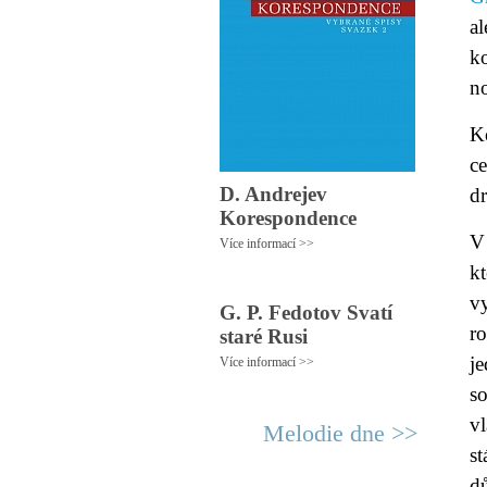
a
ko
no
K
c
D. Andrejev
d
Korespondence
V
Více informací >>
k
v
G. P. Fedotov Svatí
ro
staré Rusi
je
Více informací >>
s
vl
Melodie dne >>
s
d