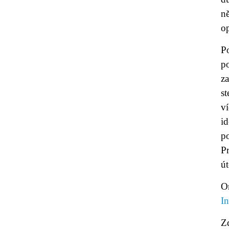
n
o
Po
p
za
st
v
i
p
Pr
út
O
In
Z