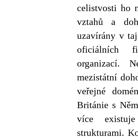
celistvosti ho
vztahů a doho
uzavírány v ta
oficiálních 
organizací. N
mezistátní doho
veřejné domé
Británie s Něm
více existu
strukturami. K