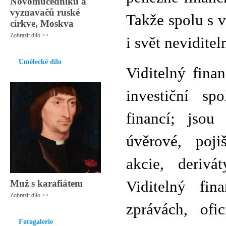
Novomučedníků a
vyznavačů ruské
Takže spolu s 
církve, Moskva
Zobrazit dílo >>
i svět neviditel
Umělecké dílo
Viditelný fina
investiční spo
financí; jsou
úvěrové, pojiš
akcie, derivá
Muž s karafiátem
Viditelný fi
Zobrazit dílo >>
zprávách, ofi
Fotogalerie