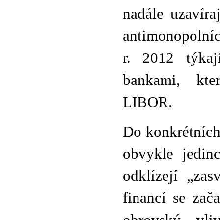
nadále uzavíra
antimonopolníc
r. 2012 týkaj
bankami, kte
LIBOR.
Do konkrétních
obvykle jedin
odklízejí „zas
financí se zač