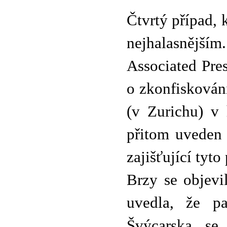
Čtvrtý případ, 
nejhalasnějším
Associated Pres
o zkonfiskován
(v Zurichu) v
přitom uveden 
zajišťující tyto
Brzy se objevi
uvedla, že p
Švýcarska s