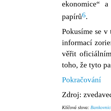
ekonomice“ a 
6
papírů
.
Pokusíme se v
informací zorie
věřit oficiáln
toho, že tyto p
Pokračování
Zdroj: zvedave
Klíčová slova:
Bankovnict