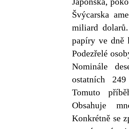
Japonska, pokou
Švýcarska ame
miliard dolarů
papíry ve dně 
Podezřelé osob
Nominále dese
ostatních 24
Tomuto příběh
Obsahuje mn
Konkrétně se zp