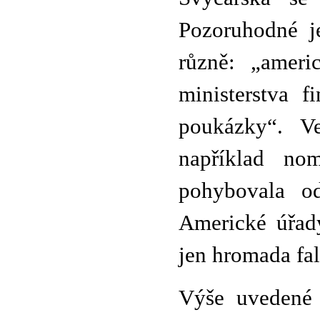
Pozoruhodné j
různě: „ameri
ministerstva f
poukázky“. V
například no
pohybovala o
Americké úřady
jen hromada fa
Výše uvedené 