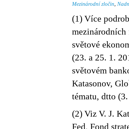
Mezinárodní zločin
,
Nadn
(1) Více podrob
mezinárodních f
světové ekonom
(23. a 25. 1. 20
světovém bankov
Katasonov, Glo
tématu, dtto (3
(2) Viz V. J. K
Fed, Fond strate