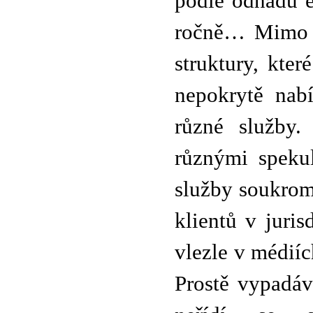
podle odhadů e
ročně… Mimo t
struktury, kter
nepokrytě nab
různé služby.
různými spekul
služby soukrom
klientů v juris
vlezle v médiíc
Prostě vypadáv