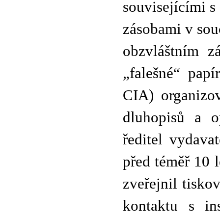
souvisejícími s 
zásobami v sou
obzvláštním z
„falešné“ papí
CIA) organizov
dluhopisů a o
ředitel vydava
před téměř 10 l
zveřejnil tisko
kontaktu s in