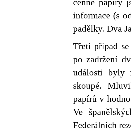
cenné papíry j
informace (s o
padělky. Dva Ja
Třetí případ s
po zadržení dv
události byly
skoupé. Mluvi
papírů v hodno
Ve španělskýc
Federálních rez