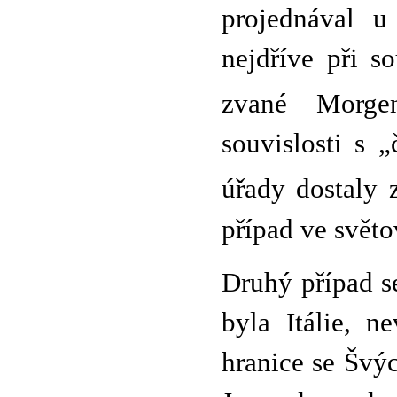
projednával u
nejdříve při s
zvané Morgen
souvislosti s 
úřady dostaly 
případ ve svět
Druhý případ s
byla Itálie, n
hranice se Švýc