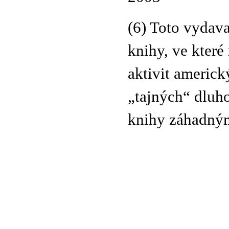
(6) Toto vydava
knihy, ve které
aktivit americk
„tajných“ dluh
knihy záhadný
© 2011 Rodon.CZ
Hlavní stránka
|
Knihovna
|
Uměn
Všechna práva vyhrazena
Podmínky užití
|
Mapa stránek
|
Kont