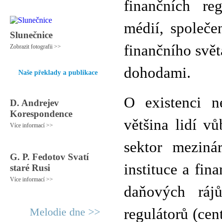
finančních re
médií, společe
Slunečnice
finančního svět
Zobrazit fotografii >>
dohodami.
Naše překlady a publikace
O existenci n
D. Andrejev
Korespondence
většina lidí v
Více informací >>
sektor meziná
G. P. Fedotov Svatí
instituce a fin
staré Rusi
Více informací >>
daňových ráj
Melodie dne >>
regulátorů (cen