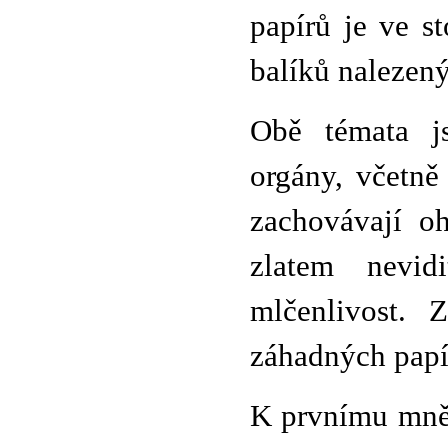
papírů je ve s
balíků nalezený
Obě témata js
orgány, včetně
zachovávají oh
zlatem nevidi
mlčenlivost. 
záhadných papí
K prvnímu mně 