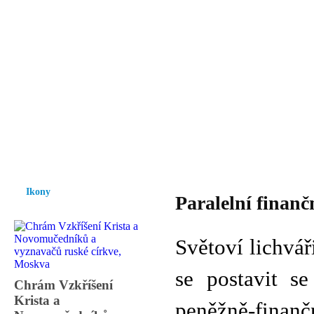
Vzrůst mravnosti a morálky je
nezbytnou podmínkou rozvoje
společnosti.
Úvod
Ikony
Hesychasmus
Umění
Knihovna
Hudba
Fot
Ikony
Paralelní finančn
Světoví lichvář
se postavit s
Chrám Vzkříšení
Krista a
peněžně-finančn