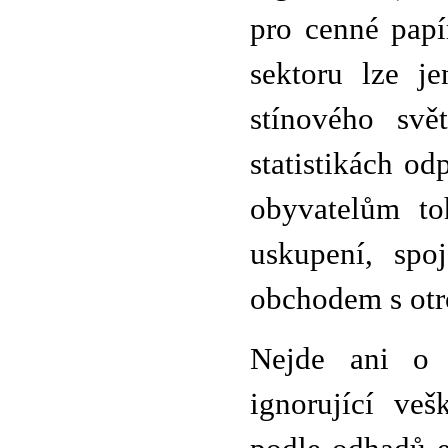
pro cenné papí
sektoru lze je
stínového svě
statistikách od
obyvatelům to
uskupení, spo
obchodem s otr
Nejde ani o 
ignorující veš