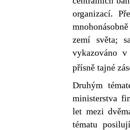
centrálních ba
organizací. Př
mnohonásobně 
zemí světa; s
vykazováno v b
přísně tajné zá
Druhým témate
ministerstva fi
let mezi dvěm
tématu posiluj