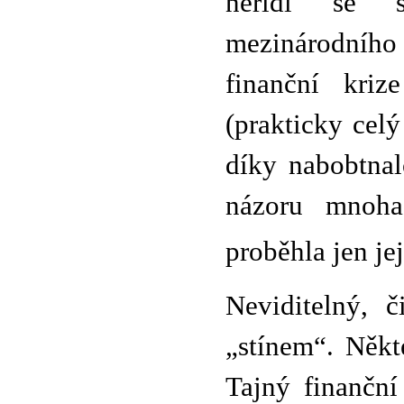
neřídí se 
mezinárodního 
finanční kriz
(prakticky cel
díky nabobtnal
názoru mnoha 
proběhla jen jej
Neviditelný, č
„stínem“. Někt
Tajný finančn