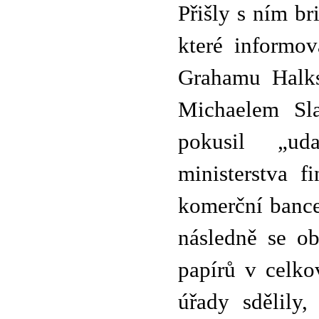
Přišly s ním br
které informo
Grahamu Halks
Michaelem Sl
pokusil „ud
ministerstva f
komerční bance
následně se ob
papírů v celko
úřady sdělily,