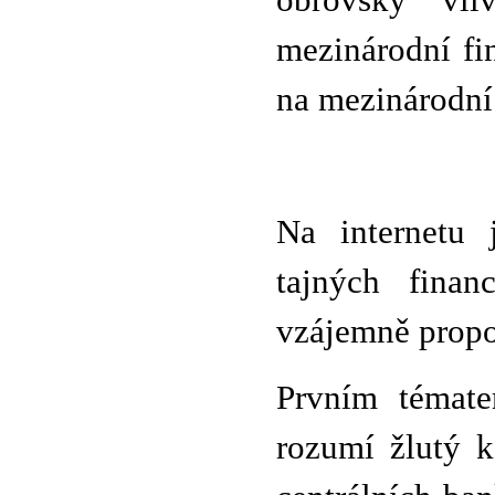
obrovský vl
mezinárodní fi
na mezinárodní
Na internetu 
tajných fina
vzájemně propo
Prvním témate
rozumí žlutý k