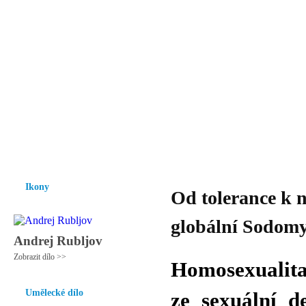
Vzrůst mravnosti a morálky je
nezbytnou podmínkou rozvoje
společnosti.
Úvod
Ikony
Hesychasmus
Umění
Knihovna
Hudba
Fot
Ikony
Od tolerance k n
globální Sodomy
Andrej Rubljov
Zobrazit dílo >>
Homosexuali
Umělecké dílo
ze sexuální de