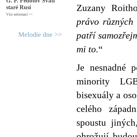
G. P. Fedotov Svatí
Zuzany Roith
staré Rusi
Více informací >>
právo různých 
patří samozřej
Melodie dne >>
mi to.
“
Je nesnadné p
minority LGB
bisexuály a oso
celého západn
spoustu jiných
ohrožují budou