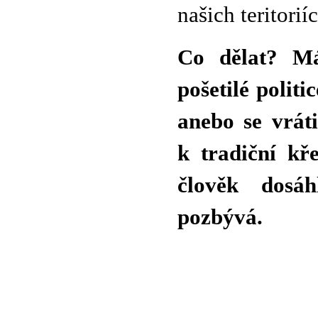
našich teritorií
Co dělat? M
pošetilé politi
anebo se vrát
k tradiční kř
člověk dosá
pozbývá.