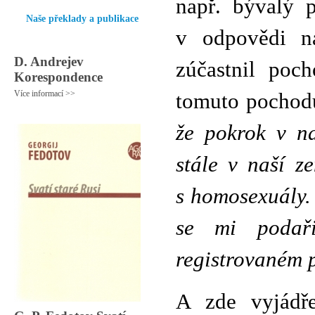
např. bývalý 
Naše překlady a publikace
v odpovědi n
D. Andrejev
zúčastnil poc
Korespondence
Více informací >>
tomuto pochodu
že pokrok v na
stále v naší z
s homosexuály. J
se mi podař
registrovaném p
A zde vyjádř