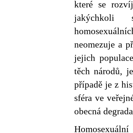
které se rozv
jakýchkoli 
homosexuáln
neomezuje a p
jejich popula
těch národů, j
případě je z his
sféra ve veřejn
obecná degrada
Homosexuální 