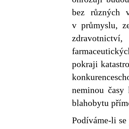
bez různých v
v průmyslu, ze
zdravotnictví
farmaceutický
pokraji katast
konkurencescho
neminou časy h
blahobytu přímo
Podíváme-li se