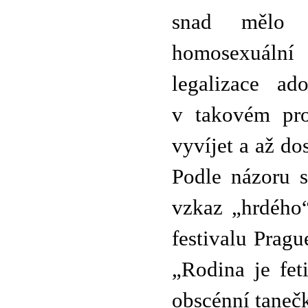
snad mělo s
homosexuální
legalizace ad
v takovém pro
vyvíjet a až dos
Podle názoru s
vzkaz „hrdého
festivalu Prag
„Rodina je fet
obscénní taneč