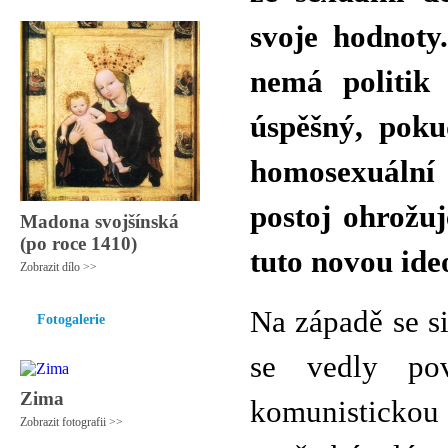
svoje hodnoty
nemá politik 
úspěšný, poku
homosexuální
postoj ohrožuj
Madona svojšínská
(po roce 1410)
tuto novou ideo
Zobrazit dílo >>
Na západě se s
Fotogalerie
se vedly pov
Zima
komunistickou i
Zobrazit fotografii >>