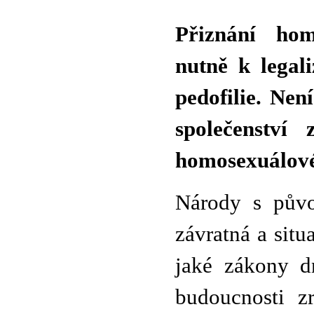
Přiznání ho
nutně k legali
pedofilie. Nen
společenství 
homosexuálové
Národy s půvo
závratná a situa
jaké zákony d
budoucnosti z