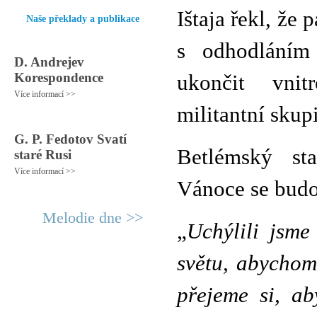
Ištaja řekl, že 
Naše překlady a publikace
s odhodláním 
D. Andrejev
Korespondence
ukončit vnit
Více informací >>
militantní sku
G. P. Fedotov Svatí
Betlémský st
staré Rusi
Více informací >>
Vánoce se budou
Melodie dne >>
„
Uchýlili jsme
světu, abychom
přejeme si, ab