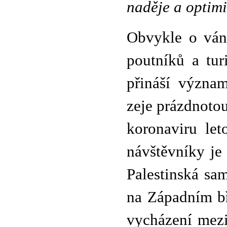
naděje a optim
Obvykle o váno
poutníků a tur
přináší význam
zeje prázdnotou.
koronaviru let
návštěvníky je
Palestinská sam
na Západním bř
vycházení mezi