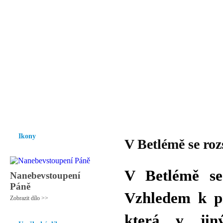
Vzrůst mravnosti a morálky je
nezbytnou podmínkou rozvoje
společnosti.
Úvod
Ikony
Hesychasmus
Umění
Knihovna
Hudba
Fot
Ikony
V Betlémě se roz
V Betlémě se 
Nanebevstoupení
Páně
Vzhledem k pr
Zobrazit dílo >>
která v jiný