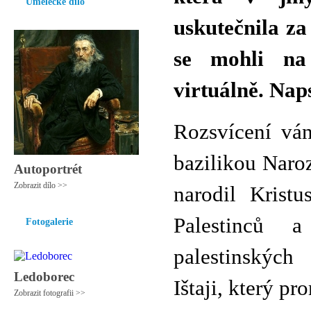
Umělecké dílo
uskutečnila za 
se mohli na 
virtuálně. Nap
Rozsvícení ván
bazilikou Naroz
Autoportrét
Zobrazit dílo >>
narodil Kristu
Palestinců 
Fotogalerie
palestinských
Ledoborec
Ištaji, který p
Zobrazit fotografii >>