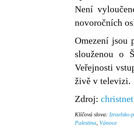
Není vyloučen
novoročních os
Omezení jsou p
slouženou o Š
Veřejnosti vstu
živě v televizi.
Zdroj:
christnet
Klíčová slova:
Izraelsko-p
Palestina
,
Vánoce