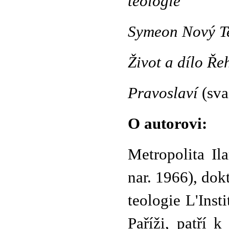
teologie
Symeon Nový Te
Život a dílo Ře
Pravoslaví
(svaz
O autorovi:
Metropolita Ila
nar. 1966), dok
teologie L'Inst
Paříži, patří 