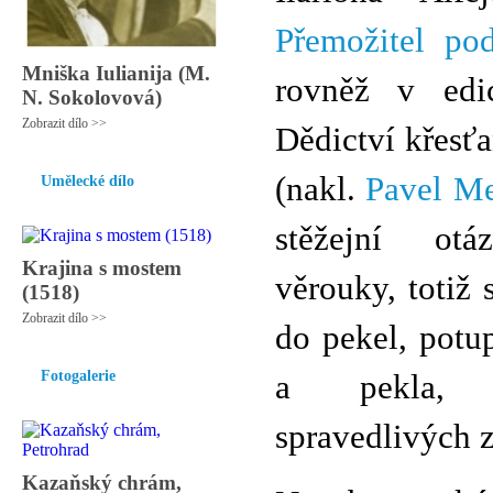
Přemožitel pod
Mniška Iulianija (M.
rovněž v edic
N. Sokolovová)
Zobrazit dílo >>
Dědictví křesť
(nakl.
Pavel Me
Umělecké dílo
stěžejní otá
Krajina s mostem
věrouky, totiž 
(1518)
Zobrazit dílo >>
do pekel, potu
Fotogalerie
a pekla, 
spravedlivých z
Kazaňský chrám,