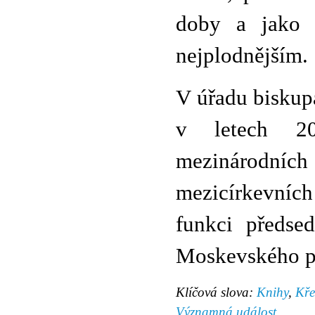
doby a jako 
nejplodnějším.
V úřadu biskup
v letech 20
mezinárodní
mezicírkevních
funkci předse
Moskevského pa
Klíčová slova:
Knihy
,
Kře
Významná událost