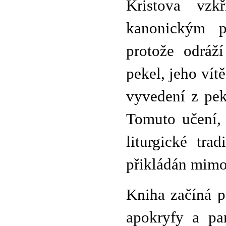
Kristova vzk
kanonickým p
protože odráží
pekel, jeho vítě
vyvedení z pek
Tomuto učení, 
liturgické tra
přikládán mim
Kniha začíná p
apokryfy a pa