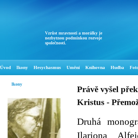
Vzrůst mravnosti a morálky je
nezbytnou podmínkou rozvoje
společnosti.
Úvod
Ikony
Hesychasmus
Umění
Knihovna
Hudba
Fot
Ikony
Právě vyšel přek
Kristus - Přemož
Druhá monogra
Ilariona Alf