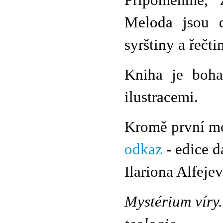
Připomeňme, 
Meloda jsou d
syrštiny a řečt
Kniha je boha
ilustracemi.
Kromě první m
odkaz
- edice d
Ilariona Alfejev
Mystérium víry