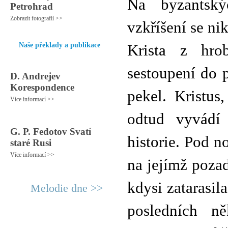
Na byzantský
Petrohrad
Zobrazit fotografii >>
vzkříšení se ni
Naše překlady a publikace
Krista z hro
sestoupení do p
D. Andrejev
Korespondence
pekel. Kristus
Více informací >>
odtud vyvádí
G. P. Fedotov Svatí
historie. Pod n
staré Rusi
Více informací >>
na jejímž pozad
kdysi zatarasil
Melodie dne >>
posledních ně