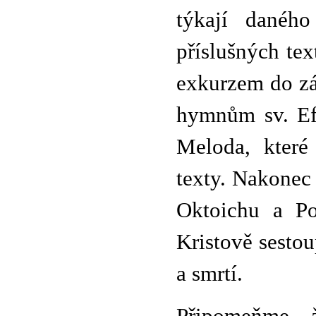
týkají daného
příslušných te
exkurzem do záp
hymnům sv. Ef
Meloda, které 
texty. Nakonec 
Oktoichu a Po
Kristově sestou
a smrtí.