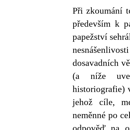
Při zkoumání t
především k pa
papežství sehrá
nesnášenlivos
dosavadních vě
(a níže uve
historiografie)
jehož cíle, m
neměnné po celé
odpověď na ot