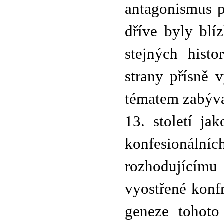
antagonismus p
dříve byly blí
stejných hist
strany přísně 
tématem zabýval
13. století ja
konfesionální
rozhodujícím
vyostřené konfr
geneze tohoto