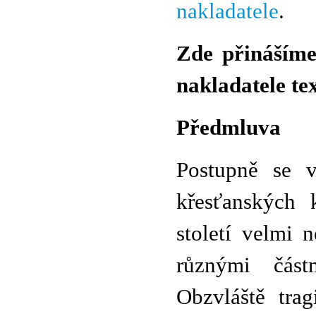
nakladatele
.
Zde přinášíme
nakladatele te
Předmluva
Postupně se v
křesťanských 
století velmi 
různými část
Obzvláště tra