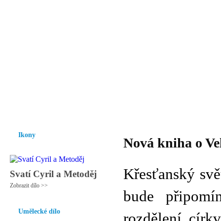
Vzrůst mravnosti a morálky je
nezbytnou podmínkou rozvoje
společnosti.
Úvod
Ikony
Hesychasmus
Umění
Knihovna
Hudba
Fot
Ikony
Nová kniha o Ve
Křesťanský svě
Svatí Cyril a Metoděj
Zobrazit dílo >>
bude připomí
Umělecké dílo
rozdělení círk