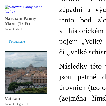
západní a výc
Narození Panny
tento bod zl
Marie (1745)
v historickém
Zobrazit dílo >>
pojem „Velký c
Fotogalerie
či „Velké schis
Následky této 
jsou patrné d
úrovních (teolo
(zejména říms
Vatikán
Zobrazit fotografii >>