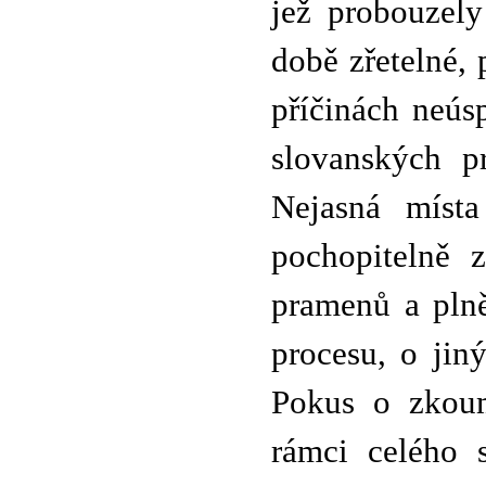
jež probouzely
době zřetelné, 
příčinách neúsp
slovanských p
Nejasná míst
pochopitelně z
pramenů a plně
procesu, o jin
Pokus o zkoum
rámci celého 