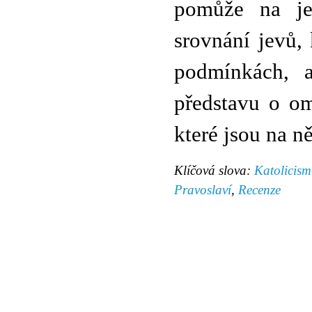
pomůže na jed
srovnání jevů, 
podmínkách, a
představu o om
které jsou na n
Klíčová slova:
Katolicism
Pravoslaví
,
Recenze
© 2011 Rodon.CZ
Hlavní stránka
|
Knihovna
|
Uměn
Všechna práva vyhrazena
Podmínky užití
|
Mapa stránek
|
Kont