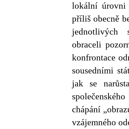
lokální úrovn
příliš obecně b
jednotlivých 
obraceli pozor
konfrontace od
sousedními stá
jak se narůsta
společenského
chápání „obrazu
vzájemného odc