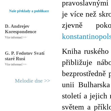
pravoslavnými 
Naše překlady a publikace
je více než skr
zjevně po
D. Andrejev
Korespondence
konstantinopol
Více informací >>
Kniha ruského 
G. P. Fedotov Svatí
staré Rusi
přibližuje ná
Více informací >>
bezprostředně 
Melodie dne >>
unii Bulharsk
století a jejic
světem a přík