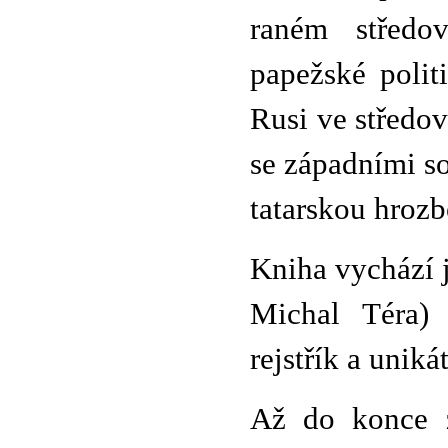
raném středo
papežské polit
Rusi ve středov
se západními so
tatarskou hrozb
Kniha vychází
Michal Téra)
rejstřík a unik
Až do konce z