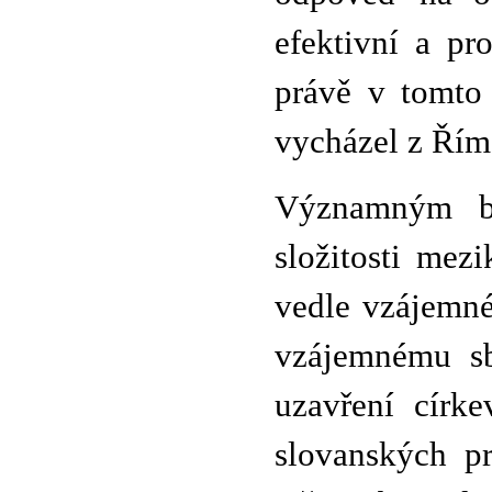
efektivní a pr
právě v tomto 
vycházel z Řím
Významným ba
složitosti mezi
vedle vzájemné
vzájemnému sb
uzavření círk
slovanských pr