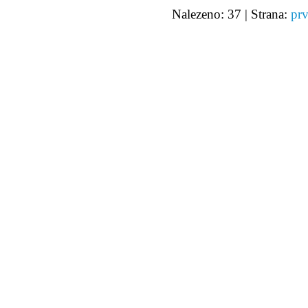
Nalezeno: 37 | Strana:
prv
© 2011 Rodon.CZ
Hlavní stránka
|
Knihovna
|
Uměn
Všechna práva vyhrazena
Podmínky užití
|
Mapa stránek
|
Kont