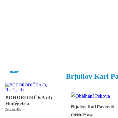
Vzrůst mravnosti a morálky je
nezbytnou podmínkou rozvoje
společnosti.
Úvod
Ikony
Hesychasmus
Umění
Knihovna
Hudba
Fot
Ikony
Brjullov Karl Pa
BOHORODIČKA (3)
Hodégetria
Brjullov Karl Pavlovič
Zobrazit dílo >>
Obléhání Pskova