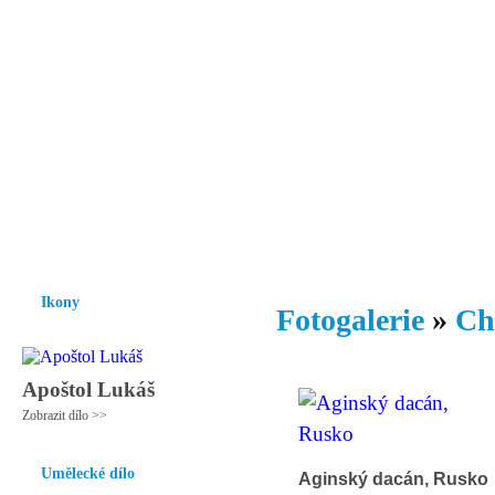
Vzrůst mravnosti a morálky je
nezbytnou podmínkou rozvoje
společnosti.
Úvod
Ikony
Hesychasmus
Umění
Knihovna
Hudba
Fot
Ikony
Fotogalerie
»
Ch
Apoštol Lukáš
Zobrazit dílo >>
Umělecké dílo
Aginský dacán, Rusko