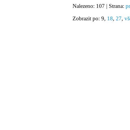
Nalezeno: 107 | Strana:
p
Zobrazit po: 9,
18
,
27
,
vš
© 2011 Rodon.CZ
Hlavní stránka
|
Knihovna
|
Uměn
Všechna práva vyhrazena
Podmínky užití
|
Mapa stránek
|
Kont