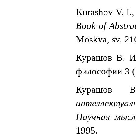
Kurashov V. I.,
Book of Abstra
Moskva, sv. 210
Курашов В. И.
философии 3 (1
Курашов
интеллектуа
Научная мысл
1995.