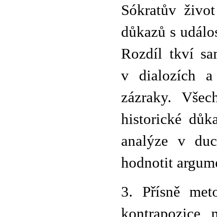
Sókratův živo
důkazů s událos
Rozdíl tkví sa
v dialozích a
zázraky. Všec
historické dů
analýze v duc
hodnotit argume
3. Přísně met
kontrapozice 