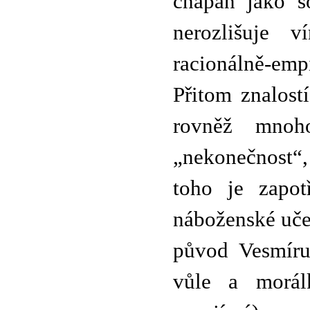
chápán jako s
nerozlišuje v
racionálně-emp
Přitom znalostí
rovněž mnoho
„nekonečnost“
toho je zapot
náboženské uče
původ Vesmíru
vůle a morálk