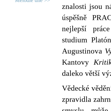
Melodie dne >>
znalosti jsou 
úspěšně PRAC
nejlepší prác
studium Plató
Augustinova
V
Kantovy
Kriti
daleko větší vý
Vědecké vědění 
zpravidla zahr
smyslu může 