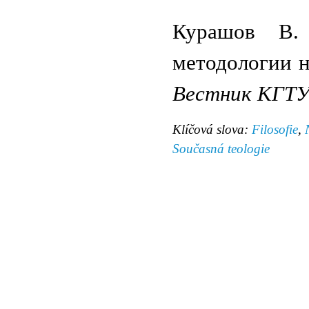
Курашов В. 
методологии н
Вестник КГТУ 
Klíčová slova:
Filosofie
,
Současná teologie
© 2011 Rodon.CZ
Hlavní stránka
|
Knihovna
|
Uměn
Všechna práva vyhrazena
Podmínky užití
|
Mapa stránek
|
Kont