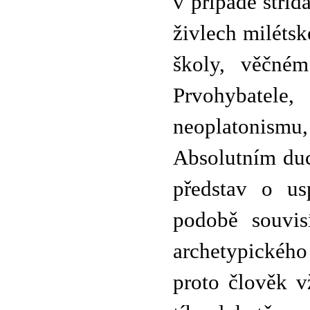
v případě stříd
živlech milétsk
školy, věčném
Prvohybatele
neoplatonism
Absolutním du
představ o us
podobě souvis
archetypickéh
proto člověk v