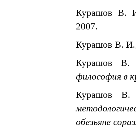
Курашов В. 
2007.
Курашов В. И.
Курашов В.
философия в 
Курашов В
методологичес
обезьяне сораз