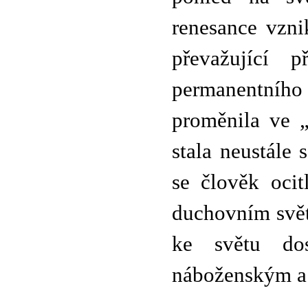
renesance vzni
převažující p
permanentního
proměnila ve 
stala neustále
se člověk ocit
duchovním svět
ke světu do
náboženským a 