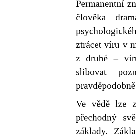
Permanentní zm
člověka dram
psychologickéh
ztrácet víru v 
z druhé – vír
slibovat po
pravděpodobně 
Ve vědě lze z
přechodný svě
základy. Zák