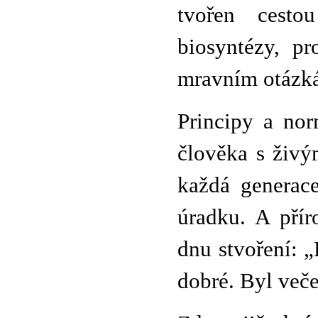
tvořen cesto
biosyntézy, p
mravním otázk
Principy a nor
člověka s živý
každá generac
úradku. A přír
dnu stvoření: „
dobré. Byl veče