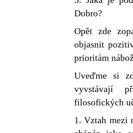
5. Jaká je po
Dobro?
Opět zde zopa
objasnit pozit
prioritám nábože
Uveďme si zde
vyvstávají 
filosofických u
1. Vztah mezi 