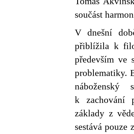
Tomáš Akvinský
součást harmon
V dnešní době
přiblížila k f
především ve s
problematiky. 
náboženský s
k zachování p
základy z věd
sestává pouze 