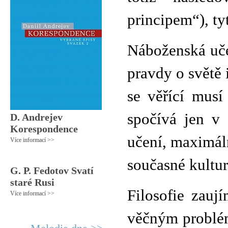
principem“), tyt
Náboženská uče
pravdy o světě 
se věřící musí
spočívá jen v 
D. Andrejev
Korespondence
učení, maximáln
Více informací >>
současné kultur
G. P. Fedotov Svatí
staré Rusi
Filosofie zauj
Více informací >>
věčným problém