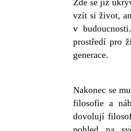
Zde se již ukrý
vzít si život, a
v budoucnosti
prostředí pro 
generace.
Nakonec se musí
filosofie a ná
dovolují filoso
pohled na sv