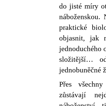
do jisté míry o
náboženskou. N
praktické bio
objasnit, jak
jednoduchého ob
složitější… 
jednobuněčné 
Přes všechny
zůstávají nej
náboženství, t