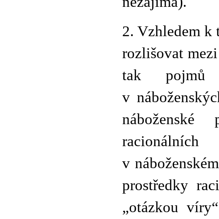
nezajímá).
2. Vzhledem k t
rozlišovat mezi
tak pojmů 
v náboženskýc
náboženské 
racionálníc
v náboženském 
prostředky rac
„otázkou víry