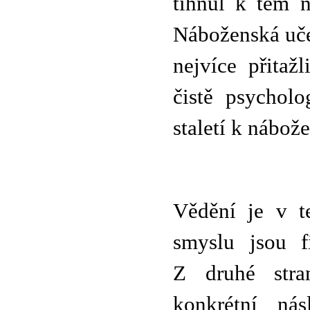
tíhnul k těm n
Náboženská uče
nejvíce přitaž
čistě psychol
staletí k nábo
Vědění je v te
smyslu jsou fi
Z druhé stran
konkrétní nás