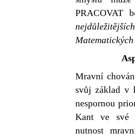
PRACOVAT bez
nejdůležitějš
Matematických p
Asp
Mravní chování
svůj základ v 
nespornou prio
Kant ve sv
nutnost mravn