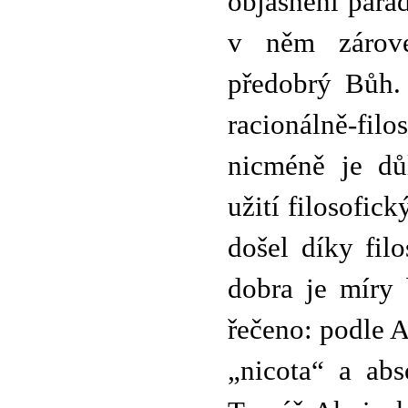
objasnění parad
v něm zárove
předobrý Bůh.
racionálně-fi
nicméně je důl
užití filosofi
došel díky fil
dobra je míry 
řečeno: podle 
„nicota“ a abs