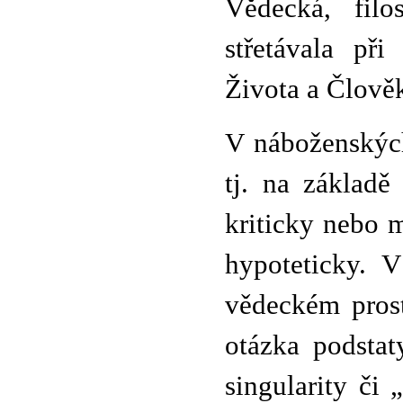
Vědecká, fil
střetávala př
Života a Člově
V náboženských
tj. na základě
kriticky nebo 
hypoteticky. V
vědeckém prostř
otázka podsta
singularity či