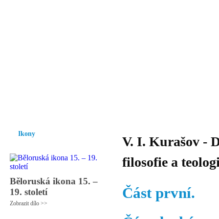
Vzrůst mravnosti a morálky je
nezbytnou podmínkou rozvoje
společnosti.
Úvod
Ikony
Hesychasmus
Umění
Knihovna
Hudba
Fot
Ikony
V. I. Kurašov - 
filosofie a teolog
Běloruská ikona 15. –
Část první.
19. století
Zobrazit dílo >>