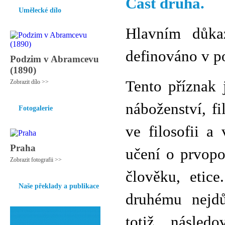
Část druhá.
Umělecké dílo
Hlavním důka
definováno v p
Podzim v Abramcevu
(1890)
Tento příznak 
Zobrazit dílo >>
náboženství, fi
Fotogalerie
ve filosofii a
Praha
učení o prvopo
Zobrazit fotografii >>
člověku, etic
Naše překlady a publikace
druhému nejdů
totiž následo