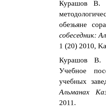
Курашов В. 
методологичес
обезьяне сор
собеседник: А
1 (20) 2010, Ka
Курашов В. 
Учебное пос
учебных заве
Альманах Ка
2011.