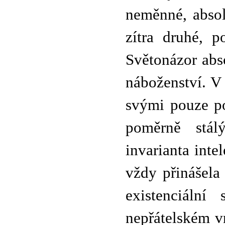
neměnné, absol
zítra druhé, po
Světonázor abs
náboženství. V 
svými pouze p
poměrně stá
invarianta inte
vždy přinášela
existenciální
nepřátelském v