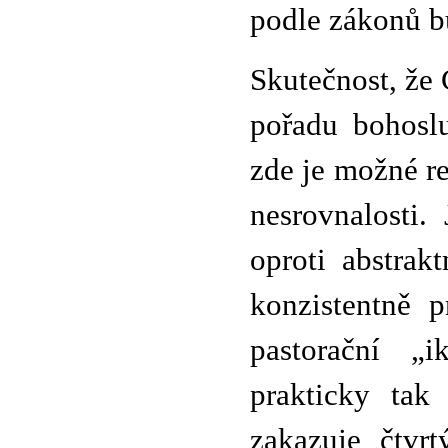
podle zákonů b
Skutečnost, že
pořadu bohosl
zde je možné re
nesrovnalosti.
oproti abstrak
konzistentně p
pastorační „i
prakticky tak
zakazuje čtvr