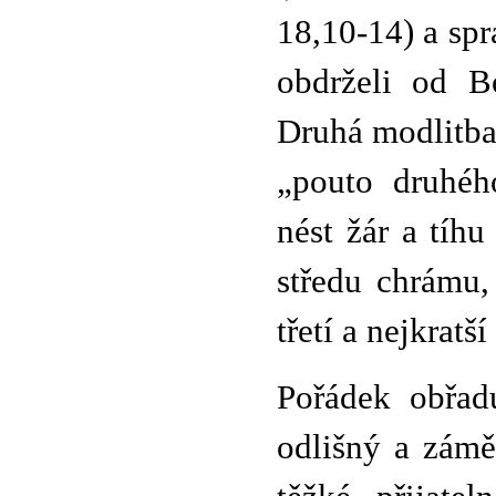
18,10-14) a spr
obdrželi od B
Druhá modlitba 
„pouto druhéh
nést žár a tíh
středu chrámu,
třetí a nejkrat
Pořádek obřad
odlišný a zámě