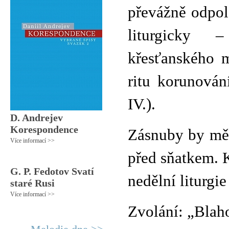
převážně odpol
liturgicky 
křesťanského 
ritu korunován
IV.).
D. Andrejev
Korespondence
Zásnuby by měl
Více informací >>
před sňatkem. 
G. P. Fedotov Svatí
nedělní liturgi
staré Rusi
Více informací >>
Zvolání: „Blah