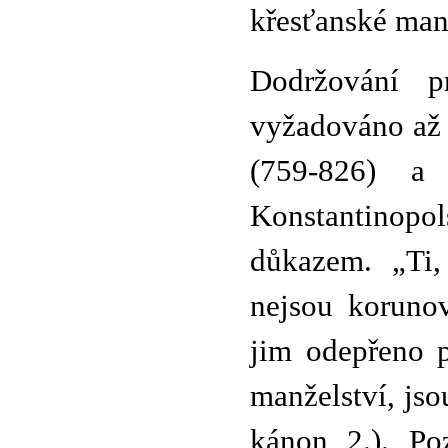
křesťanské manž
Dodržování p
vyžadováno až 
(759-826) a 
Konstantinopol
důkazem. „Ti,
nejsou korunov
jim odepřeno p
manželství, js
kánon 2.). Poz