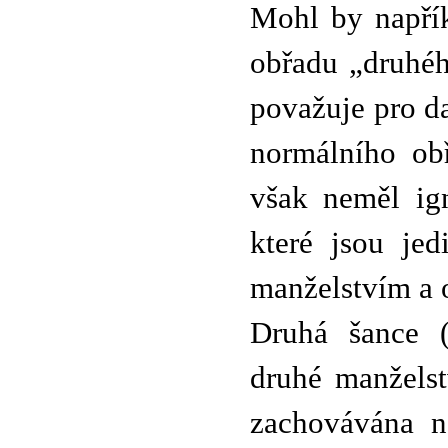
Mohl by napřík
obřadu „druhéh
považuje pro d
normálního ob
však neměl ig
které jsou je
manželstvím a 
Druhá šance (
druhé manželst
zachovávána n