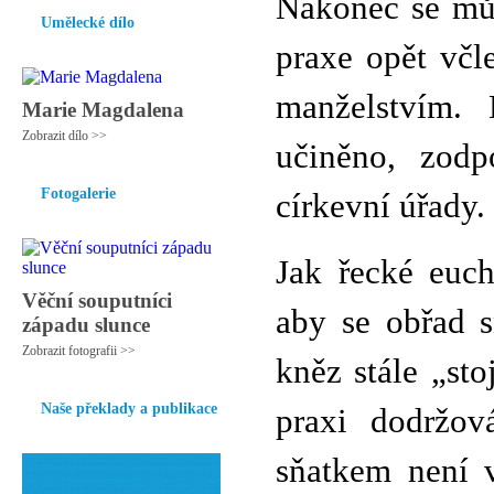
Nakonec se můž
Umělecké dílo
praxe opět včl
manželstvím.
Marie Magdalena
Zobrazit dílo >>
učiněno, zodp
Fotogalerie
církevní úřady.
Jak řecké euch
Věční souputníci
aby se obřad s
západu slunce
Zobrazit fotografii >>
kněz stále „sto
Naše překlady a publikace
praxi dodržov
sňatkem není 