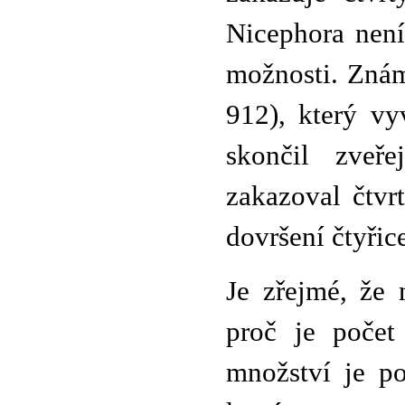
Nicephora není
možnosti. Znám
912), který vy
skončil zveř
zakazoval čtvr
dovršení čtyřice
Je zřejmé, že 
proč je počet
množství je po