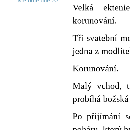
Melodie dne >>
Velká ekten
korunování.
Tři svatební m
jedna z modlite
Korunování.
Malý vchod, tr
probíhá božská 
Po přijímání s
poháru, který 