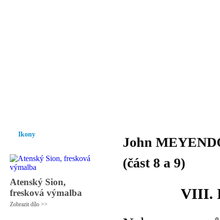
Vzrůst mravnosti a morálky je
nezbytnou podmínkou rozvoje
společnosti.
Úvod
Ikony
Hesychasmus
Umění
Knihovna
Hudba
Fot
Ikony
John MEYENDORF
(část 8 a 9)
Atenský Sion,
VIII
fresková výmalba
Zobrazit dílo >>