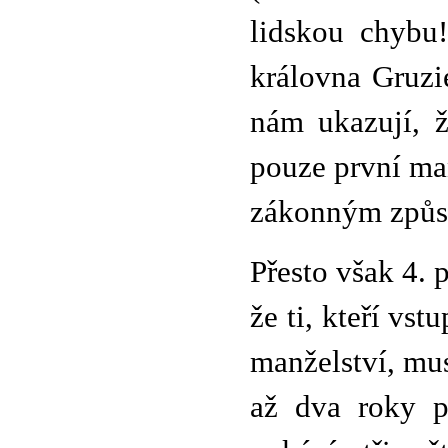
lidskou chybu!
královna Gruzi
nám ukazují, ž
pouze první ma
zákonným způ
Přesto však 4. 
že ti, kteří vs
manželství, mus
až dva roky p