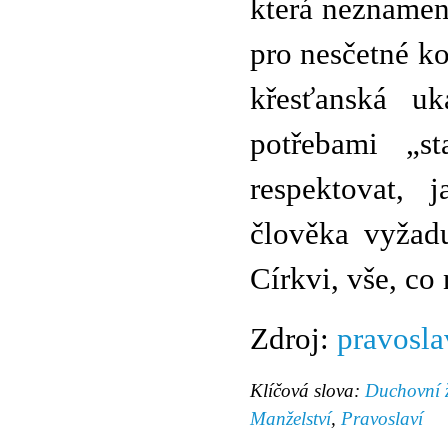
která neznamen
pro nesčetné ko
křesťanská uk
potřebami „s
respektovat, 
člověka vyžadu
Církvi, vše, co
Zdroj:
pravosl
Klíčová slova:
Duchovní ž
Manželství
,
Pravoslaví