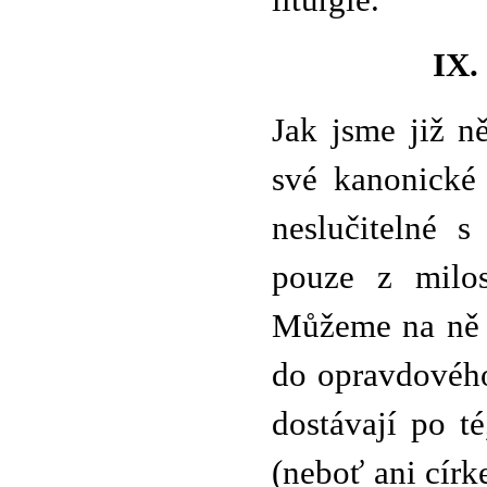
liturgie.
IX
Jak jsme již n
své kanonické 
neslučitelné 
pouze z milos
Můžeme na ně p
do opravdového
dostávají po t
(neboť ani cír