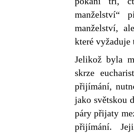
pokání tři, č
manželství“ p
manželství, al
které vyžaduje 
Jelikož byla m
skrze euchari
přijímání, nutn
jako světskou 
páry přijaty me
přijímání. J