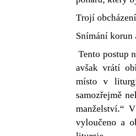
Trojí obcházení
Snímání korun 
Tento postup ne
avšak vrátí o
místo v litur
samozřejmě nel
manželství.“ V
vyloučeno a o