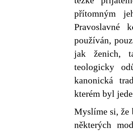
těžké přijatel
přítomným jeh
Pravoslavné k
používán, pouz
jak ženich, t
teologicky od
kanonická tra
kterém byl jede
Myslíme si, že 
některých modl