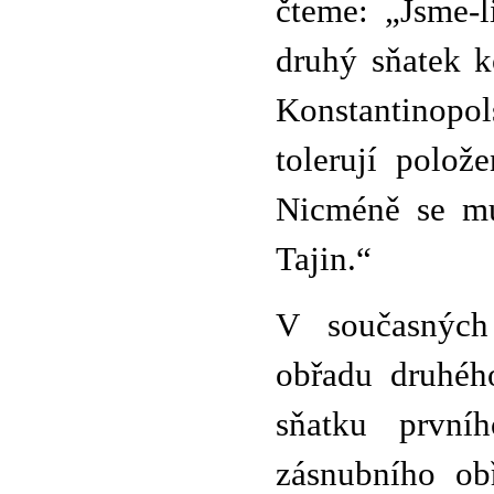
čteme: „Jsme-l
druhý sňatek k
Konstantinopols
tolerují polo
Nicméně se mus
Tajin.“
V současných
obřadu druhéh
sňatku první
zásnubního ob