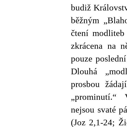
budiž Královstv
běžným „Blaho
čtení modliteb
zkrácena na n
pouze poslední
Dlouhá „modl
prosbou žádají
„prominutí.“
nejsou svaté p
(Joz 2,1-24; Ž