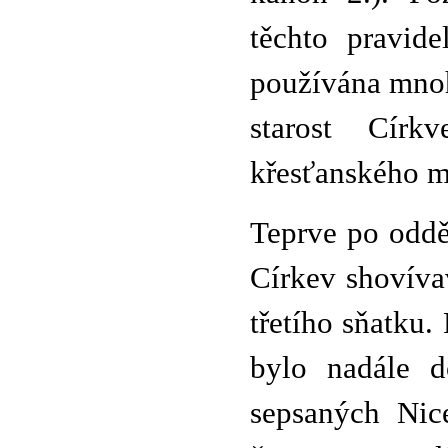
těchto pravid
používána mnoh
starost Círk
křesťanského m
Teprve po oddě
Církev shovíva
třetího sňatku.
bylo nadále d
sepsaných Nice