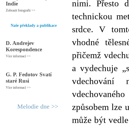
nimi. Přesto d
Indie
Zobrazit fotografii >>
technickou met
Naše překlady a publikace
srdce. V tomt
vhodné tělesn
D. Andrejev
Korespondence
přičemž vdechu
Více informací >>
a vydechuje „
G. P. Fedotov Svatí
vdechování 
staré Rusi
Více informací >>
vdechovaného 
způsobem lze u
Melodie dne >>
může být vedle