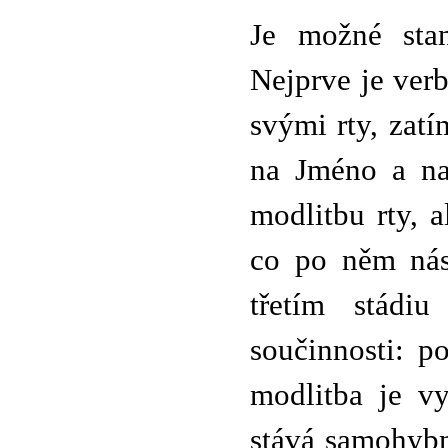
Je možné stan
Nejprve je ver
svými rty, zatí
na Jméno a na
modlitbu rty, 
co po něm nás
třetím stádi
součinnosti: p
modlitba je v
stává samohybn