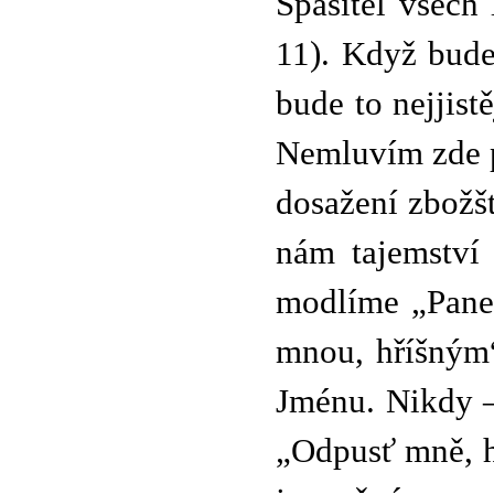
Spasitel všech 
11). Když bude
bude to nejjist
Nemluvím zde p
dosažení zbožšt
nám tajemství
modlíme „Pane 
mnou, hříšným“
Jménu. Nikdy –
„Odpusť mně, h