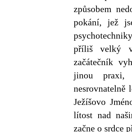
způsobem nedo
pokání, jež j
psychotechniky
příliš velký
začátečník vy
jinou praxi,
nesrovnatelně l
Ježíšovo Jméno
lítost nad naš
začne o srdce p