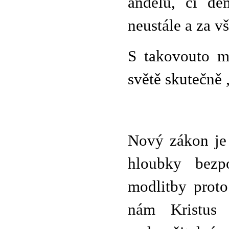
andělů, či dé
neustále a za v
S takovouto m
světě skutečně 
Nový zákon je 
hloubky bezpo
modlitby proto
nám Kristus 