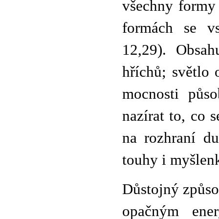
všechny formy 
formách se vs
12,29). Obsahu
hříchů; světlo 
mocnosti půs
nazírat to, co 
na rozhraní du
touhy i myšlenk
Důstojný způso
opačným ener