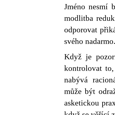
Jméno nesmí b
modlitba reduk
odporovat při
svého nadarmo.
Když je pozor
kontrolovat to
nabývá racioná
může být odraž
asketickou prax
když se věřící