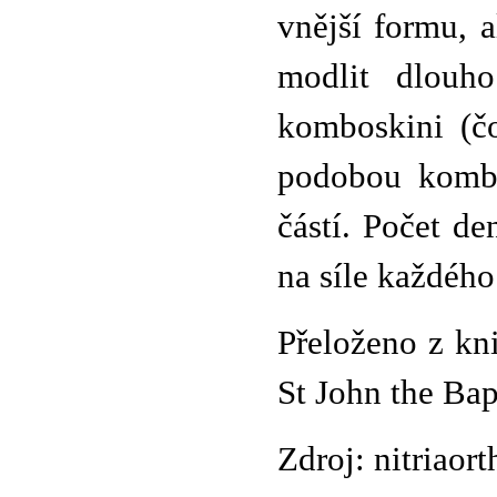
vnější formu, a
modlit dlouho
komboskini (čo
podobou kombo
částí. Počet d
na síle každého
Přeloženo z k
St John the Bap
Zdroj: nitriaor