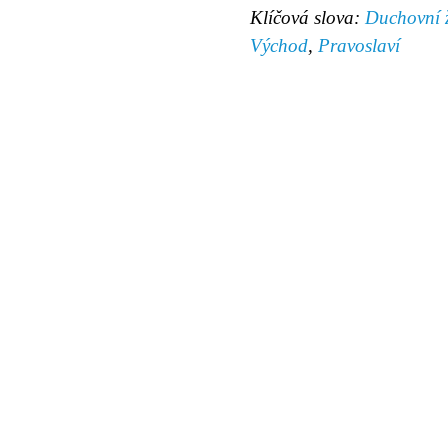
Klíčová slova:
Duchovní ž
Východ
,
Pravoslaví
© 2011 Rodon.CZ
Hlavní stránka
|
Knihovna
|
Uměn
Všechna práva vyhrazena
Podmínky užití
|
Mapa stránek
|
Kont