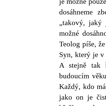
je možné pouze
dosáhneme zbo
„takový, jaký
možné dosáhnou
Teolog píše, ž
Syn, který je v
A stejně tak 
budoucím věku
Každý, kdo má t
jako on je či