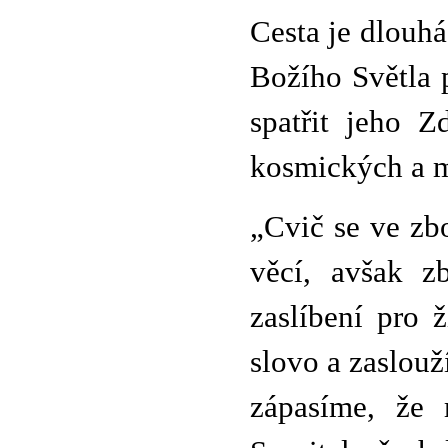
Cesta je dlouhá
Božího Světla 
spatřit jeho Z
kosmických a 
„Cvič se ve zbo
věcí, avšak z
zaslíbení pro 
slovo a zaslouž
zápasíme, že