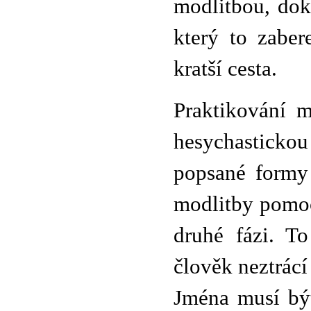
modlitbou, doku
který to zaber
kratší cesta.
Praktikování m
hesychastickou
popsané formy
modlitby pomoc
druhé fázi. T
člověk neztrácí
Jména musí být