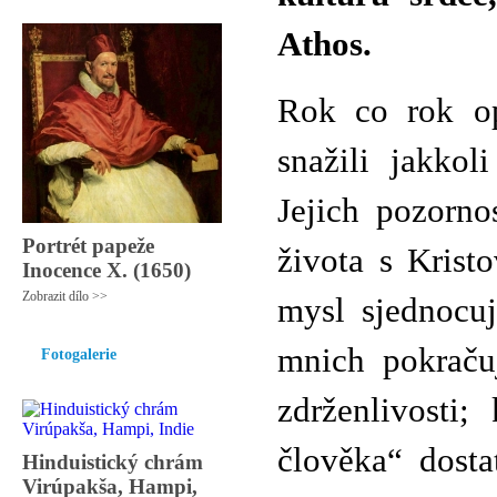
Athos.
Rok co rok op
snažili jakko
Jejich pozorno
Portrét papeže
života s Krist
Inocence X. (1650)
Zobrazit dílo >>
mysl sjednocu
mnich pokračuj
Fotogalerie
zdrženlivosti;
člověka“ dost
Hinduistický chrám
Virúpakša, Hampi,