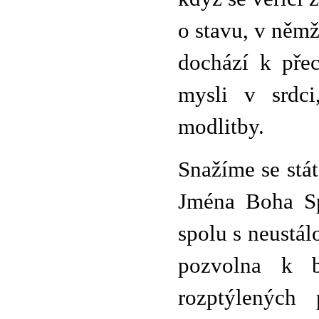
o stavu, v něm
dochází k pře
mysli v srdci
modlitby.
Snažíme se stá
Jména Boha Spa
spolu s neustál
pozvolna k b
rozptýlených