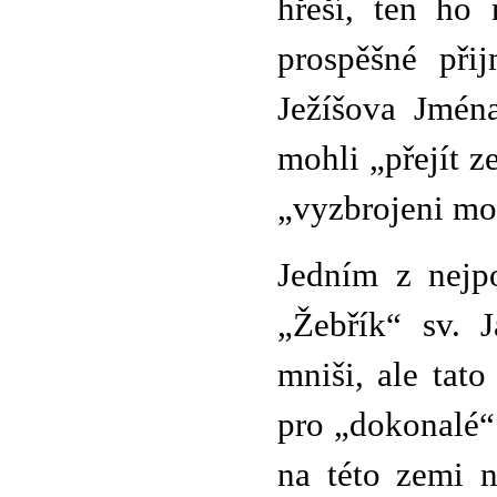
hřeší, ten ho 
prospěšné při
Ježíšova Jmén
mohli „přejít z
„vyzbrojeni moc
Jedním z nejpo
„Žebřík“ sv. 
mniši, ale tat
pro „dokonalé“
na této zemi n