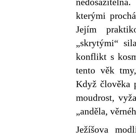
nedosažitelná
kterými prochá
Jejím prakti
„skrytými“ si
konflikt s kos
tento věk tmy
Když člověka p
moudrost, vyža
„anděla, věrné
Ježíšova modl