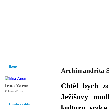
Vzrůst mravnosti a morálky je
nezbytnou podmínkou rozvoje
společnosti.
Úvod
Ikony
Hesychasmus
Umění
Knihovna
Hudba
Fot
Ikony
Archimandrita S
Chtěl bych zd
Irina Zaron
Zobrazit dílo >>
Ježíšovy mod
Umělecké dílo
kulturu srdce