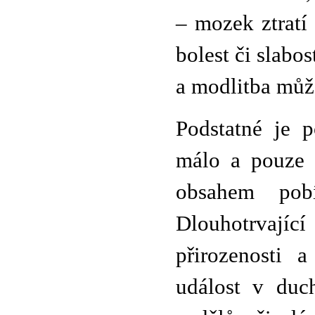
– mozek ztratí
bolest či slabos
a modlitba můž
Podstatné je 
málo a pouze 
obsahem pob
Dlouhotrvají
přirozenosti 
událost v duc