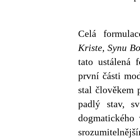
Celá formula
Kriste, Synu Bo
tato ustálená 
první části mo
stal člověkem 
padlý stav, s
dogmatického 
srozumitelnějš