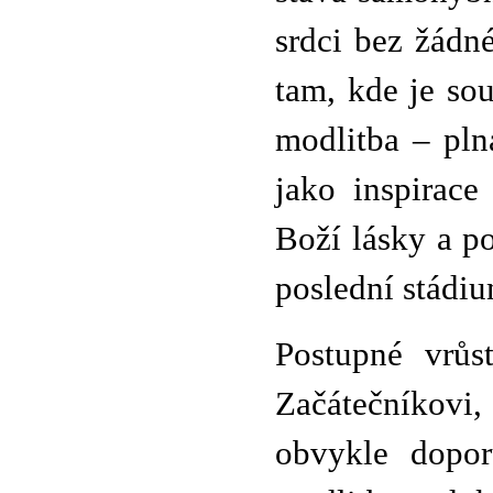
srdci bez žádné
tam, kde je so
modlitba – pln
jako inspirace
Boží lásky a p
poslední stádi
Postupné vrůs
Začátečníkovi,
obvykle dopor