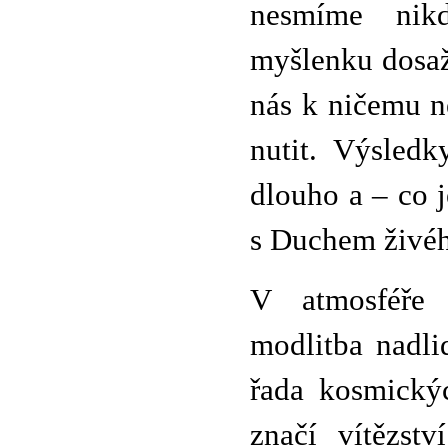
nesmíme nikd
myšlenku dosaž
nás k ničemu n
nutit. Výsledk
dlouho a – co j
s Duchem živé
V atmosféře 
modlitba nadli
řada kosmickýc
značí vítězstv