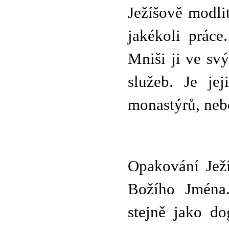
Ježíšově modli
jakékoli práce
Mniši ji ve sv
služeb. Je je
monastýrů, neb
Opakování Ježí
Božího Jména
stejně jako d