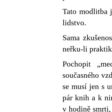
Tato modlitba 
lidstvo.
Sama zkušenos
neřku-li prakti
Pochopit „me
současného vzd
se musí jen s ur
pár knih a k n
v hodině smrti,