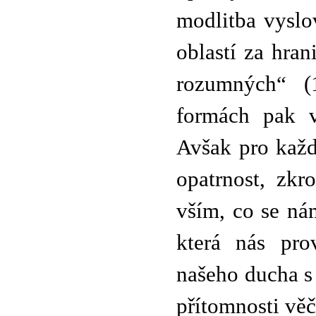
modlitba vysl
oblastí za hra
rozumných“ (1
formách pak v
Avšak pro každ
opatrnost, zkr
vším, co se ná
která nás pro
našeho ducha s
přítomnosti věč