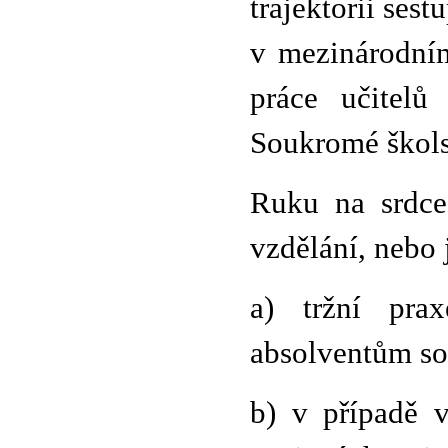
trajektorii ses
v mezinárodn
práce učitel
Soukromé škols
Ruku na srdce.
vzdělání, nebo j
a) tržní pra
absolventům sol
b) v případě v