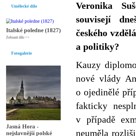
Veronika Suš
Umělecké dílo
souvisejí dn
Italské poledne (1827)
českého vzdělá
Zobrazit dílo >>
a politiky?
Fotogalerie
Kauzy diplomov
nové vlády An
o ojedinělé pří
fakticky nespl
v případě exm
Jasná Hora -
neuměla rozliš
nejslavnější polské