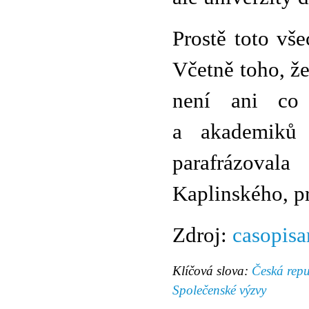
Prostě toto vš
Včetně toho, ž
není ani co 
a akademiků 
parafrázoval
Kaplinského, p
Zdroj:
casopisa
Klíčová slova:
Česká repu
Společenské výzvy