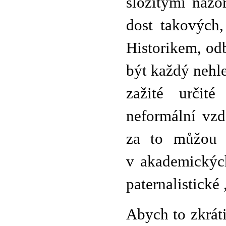
složitými názo
dost takových,
Historikem, od
být každý nehle
zažité určité
neformální vzd
za to můžou 
v akademických
paternalistické
Abych to zkrát