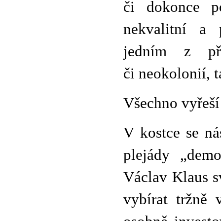
či dokonce po
nekvalitní a 
jedním z pří
či neokolonií, 
Všechno vyřeší
V kostce se ná
plejády „demok
Václav Klaus sv
vybírat tržně