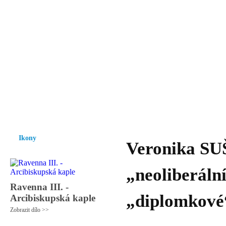
Vzrůst mravnosti a morálky je
nezbytnou podmínkou rozvoje
společnosti.
Úvod
Ikony
Hesychasmus
Umění
Knihovna
Hudba
Fot
Ikony
Veronika S
„neoliberáln
Ravenna III. -
„diplomkové
Arcibiskupská kaple
Zobrazit dílo >>