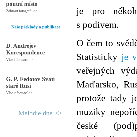
poutní místo
je pro něko
Zobrazit fotografii >>
s podivem.
Naše překlady a publikace
O čem to svědč
D. Andrejev
Korespondence
Statisticky
je 
Více informací >>
veřejných výd
G. P. Fedotov Svatí
Maďarsko, Rus
staré Rusi
Více informací >>
protože tady 
muziky nepoříd
Melodie dne >>
české (pod)