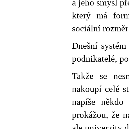
a jeho smysl př
který má form
sociální rozměr
Dnešní systém 
podnikatelé, p
Takže se nesm
nakoupí celé s
napíše někdo 
prokážou, že n
ale univerzity d