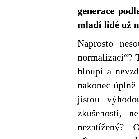
generace podle
mladí lidé už n
Naprosto nes
normalizaci“? T
hloupí a nevzd
nakonec úplně 
jistou výhodo
zkušenosti, 
nezatížený? 