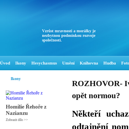
Vzrůst mravnosti a morálky je
nezbytnou podmínkou rozvoje
společnosti.
Úvod
Ikony
Hesychasmus
Umění
Knihovna
Hudba
Fot
Ikony
ROZHOVOR- Ivo S
opět normou?
Homilie Řehoře z
Někteří uchaz
Nazianzu
Zobrazit dílo >>
odtajnění nom