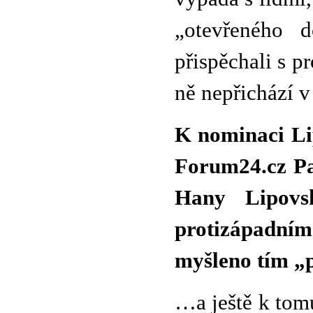
„otevřeného d
přispěchali s p
ně nepřichází v
K nominaci Lip
Forum24.cz Pa
Hany Lipovs
protizápadním
myšleno tím „
…a ještě k tom