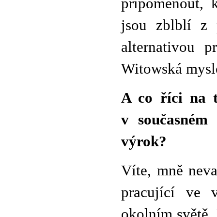
připomenout, k
jsou zblblí z
alternativou 
Witowská mysle
A co říci na 
v současném 
výrok?
Víte, mně nevad
pracující ve 
okolním světě. 