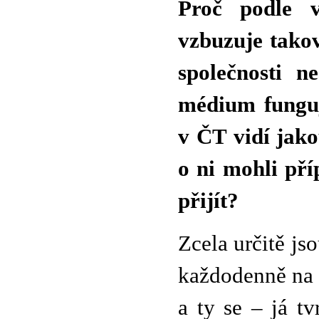
Proč podle 
vzbuzuje takov
společnosti n
médium funguj
v ČT vidí jako
o ni mohli př
přijít?
Zcela určitě jso
každodenně na 
a ty se – já t