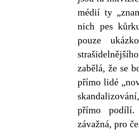
médií ty „zna
nich pes kůrk
pouze ukázko
strašidelnější
zabělá, že se b
přímo lidé „no
skandalizování
přímo podílí.
závažná, pro če