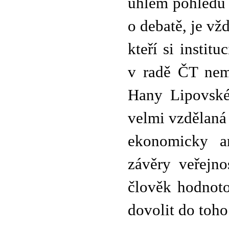
úhlem pohledu b
o debatě, je vž
kteří si instit
v radě ČT nemo
Hany Lipovské 
velmi vzdělaná
ekonomicky a
závěry veřejno
člověk hodnoto
dovolit do toho