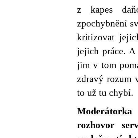
z kapes daňo
zpochybnění sv
kritizovat jej
jejich práce. A 
jim v tom pomá
zdravý rozum v
to už tu chybí.
Moderátorka
rozhovor ser