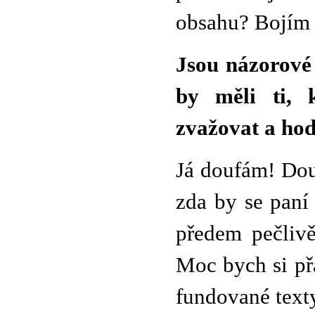
obsahu? Bojím s
Jsou názorové
by měli ti, 
zvažovat a hod
Já doufám! Dou
zda by se paní
předem pečlivě
Moc bych si přá
fundované text