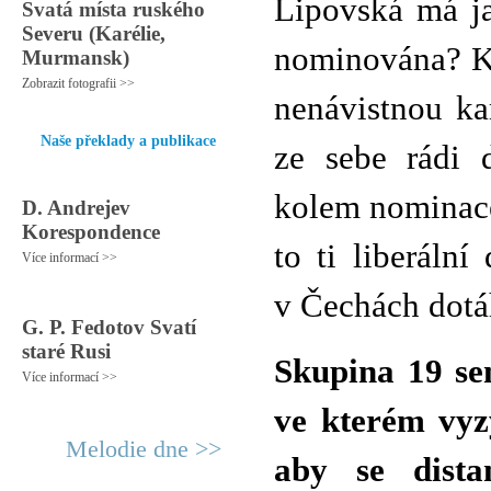
Lipovská má ja
Svatá místa ruského
Severu (Karélie,
nominována? Ka
Murmansk)
Zobrazit fotografii >>
nenávistnou ka
Naše překlady a publikace
ze sebe rádi d
kolem nominace
D. Andrejev
Korespondence
to ti liberáln
Více informací >>
v Čechách dotá
G. P. Fedotov Svatí
staré Rusi
Skupina 19 se
Více informací >>
ve kterém vyz
Melodie dne >>
aby se dist