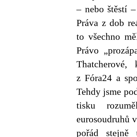
– nebo štěstí 
Práva z dob re
to všechno mě
Právo „prozáp
Thatcherové, 
z Fóra24 a spo
Tehdy jsme pod
tisku rozum
eurosoudruhů vě
pořád stejně