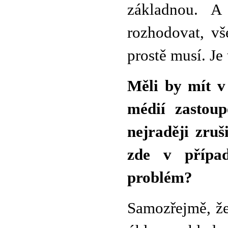
základnou. A
rozhodovat, vš
prostě musí. Je
Měli by mít v
médií zastoup
nejraději zruš
zde v případ
problém?
Samozřejmě, že