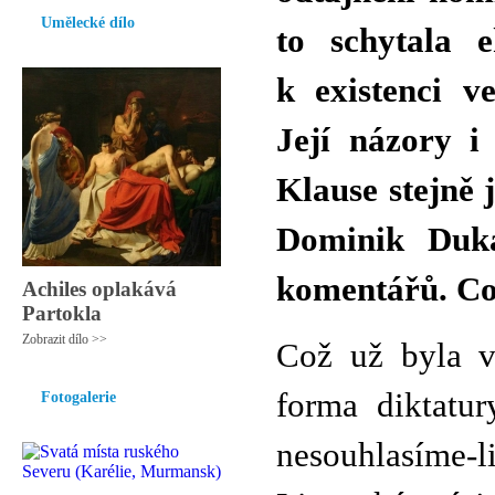
Umělecké dílo
to schytala
k existenci v
Její názory i
Klause stejně 
Dominik Duka
komentářů. Co 
Achiles oplakává
Partokla
Zobrazit dílo >>
Což už byla v 
forma diktatur
Fotogalerie
nesouhlasíme-