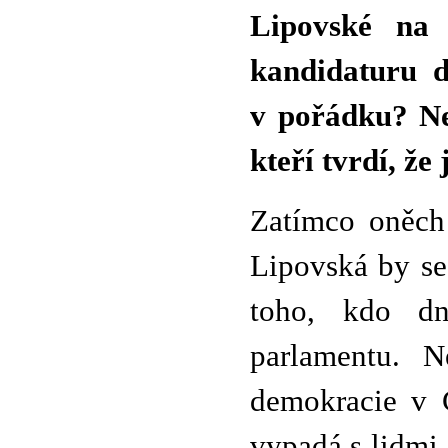
Lipovské na z
kandidaturu d
v pořádku? Ne
kteří tvrdí, že
Zatímco oněch 
Lipovská by se
toho, kdo d
parlamentu. 
demokracie v 
vypadá s lidmi, 