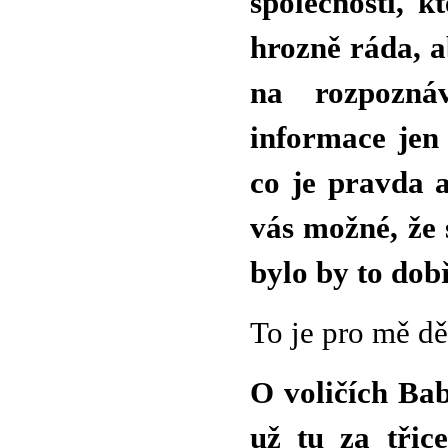
společností, k
hrozně ráda, a
na rozpozná
informace jen 
co je pravda a
vás možné, že
bylo by to dob
To je pro mě dě
O voličích Bab
už tu za třice