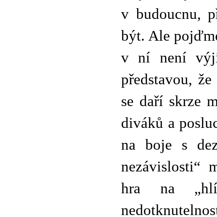
v budoucnu, p
být. Ale pojďme
v ní není výj
představou, že 
se daří skrze 
diváků a poslu
na boje s dez
nezávislosti“
hra na „hlí
nedotknutelnos