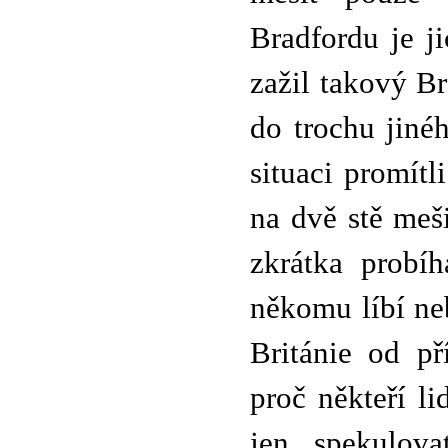
Bradfordu je j
zažil takový Br
do trochu jiné
situaci promítl
na dvě stě meši
zkrátka probíh
někomu líbí neb
Británie od p
proč někteří li
jen spekulova