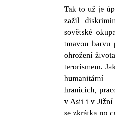
Tak to už je ú
zažil diskrim
sovětské okup
tmavou barvu p
ohrožení život
terorismem. Jak
humanitární 
hranicích, pra
v Asii i v Jižn
se zkrátka po c