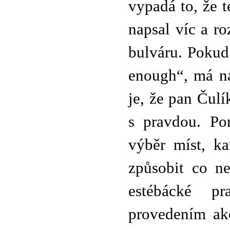
vypadá to, že t
napsal víc a ro
bulváru. Pokud
enough“, má na
je, že pan Čulí
s pravdou. Po
výběr míst, k
způsobit co ne
estébácké pr
provedením ak