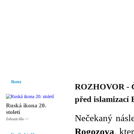
Vzrůst mravnosti a morálky je
nezbytnou podmínkou rozvoje
společnosti.
Úvod
Ikony
Hesychasmus
Umění
Knihovna
Hudba
Fot
Ikony
ROZHOVOR - Česk
před islamizací 
Ruská ikona 20.
století
Nečekaný násl
Zobrazit dílo >>
Rogozova
, kte