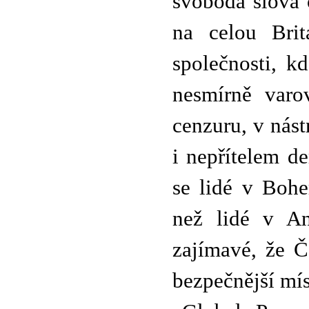
svoboda slova 
na celou Britá
společnosti, k
nesmírně varo
cenzuru, v nást
i nepřítelem d
se lidé v Bohe
než lidé v Ang
zajímavé, že Č
bezpečnější mís