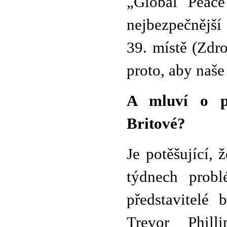
„Global Peace
nejbezpečnější
39. místě (Zdr
proto, aby naše
A mluví o pr
Britové?
Je potěšující,
týdnech probl
představitelé 
Trevor Phill