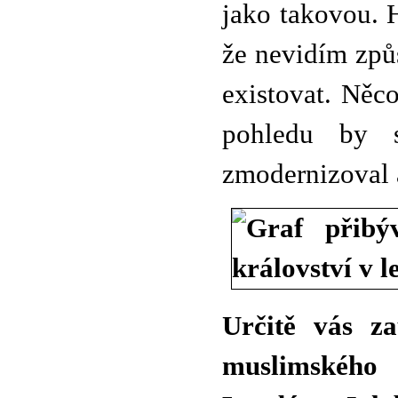
jako takovou. 
že nevidím způ
existovat. Něc
pohledu by s
zmodernizoval a
Určitě vás za
muslimského