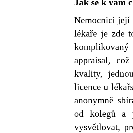
Jak se k vám 
Nemocnici její
lékaře je zde 
komplikovaný 
appraisal, co
kvality, jedno
licence u lékař
anonymně sbír
od kolegů a p
vysvětlovat, p