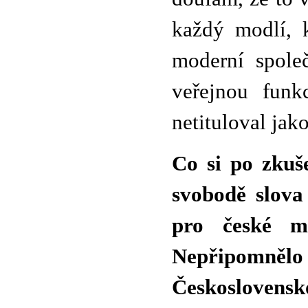
každý modlí, 
moderní společ
veřejnou funk
netituloval jak
Co si po zkuš
svobodě slova
pro české m
Nepřipomn
Československ