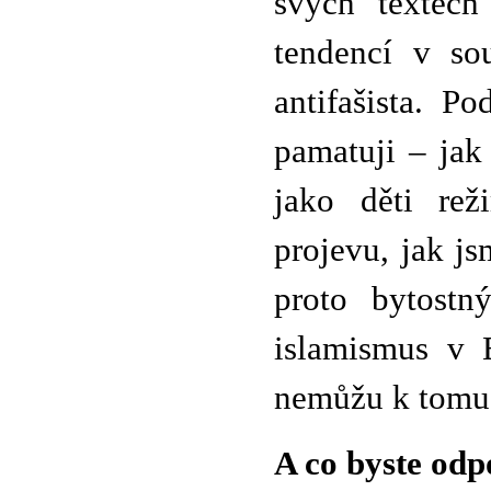
svých textech
tendencí v sou
antifašista. 
pamatuji – jak
jako děti rež
projevu, jak j
proto bytostn
islamismus v 
nemůžu k tomu 
A co byste odp