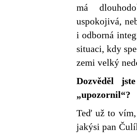
má dlouhodo
uspokojivá, neb
i odborná inte
situaci, kdy spe
zemi velký ned
Dozvěděl jst
„upozornil“?
Teď už to vím,
jakýsi pan Čulí