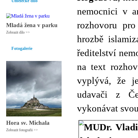
Umělecké dílo
nemocnici v a
rozhovoru pro 
Mladá žena v parku
Zobrazit dílo >>
hrozbě islamiz
Fotogalerie
ředitelství ne
na text rozhov
vyplývá, že je
udavači z Č
vykonávat svou
Hora sv. Michala
Zobrazit fotografii >>