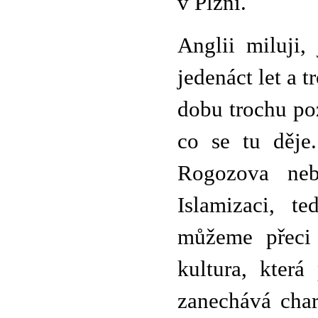
v Plzni.
Anglii miluji,
jedenáct let a t
dobu trochu po
co se tu děje
Rogozova nebo
Islamizaci, te
můžeme přeci 
kultura, která
zanechává char