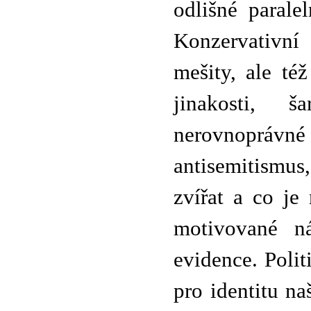
odlišné parale
Konzervativní
mešity, ale té
jinakosti, 
nerovnoprá
antisemitismus,
zvířat a co je
motivované ná
evidence. Poli
pro identitu na