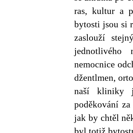
ras, kultur a 
bytosti jsou s
zaslouží stej
jednotlivého
nemocnice odch
džentlmen, orto
naší kliniky
poděkování za 
jak by chtěl ně
byl totiž bytost