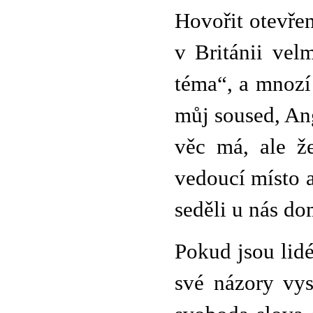
Hovořit otevře
v Británii velm
téma“, a mnozí
můj soused, Ang
věc má, ale ž
vedoucí místo a 
seděli u nás d
Pokud jsou lidé
své názory vys