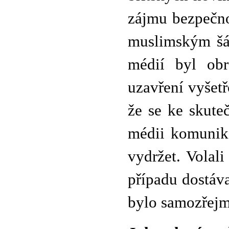
zájmu bezpečno
muslimským šát
médií byl ob
uzavření vyšet
že se ke skute
médii komunik
vydržet. Volal
případu dostáva
bylo samozřejmě