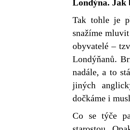
Londýna. Jak 
Tak tohle je p
snažíme mluvit 
obyvatelé – tz
Londýňanů. Bri
nadále, a to st
jiných anglic
dočkáme i musl
Co se týče p
starostou. Opa