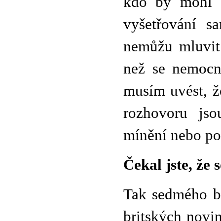
kdo by mohl b
vyšetřování s
nemůžu mluvit.
než se nemocni
musím uvést, ž
rozhovoru jso
mínění nebo po
Čekal jste, že
Tak sedmého bř
britských novin