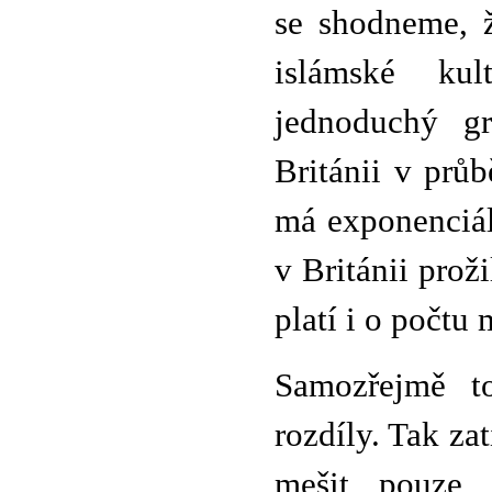
se shodneme, 
islámské ku
jednoduchý gr
Británii v prů
má exponenciál
v Británii prož
platí i o počtu
Samozřejmě to
rozdíly. Tak za
mešit pouze 