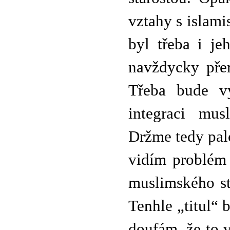
vztahy s islami
byl třeba i je
navždycky přer
Třeba bude vý
integraci mus
Držme tedy pal
vidím problém 
muslimského sta
Tenhle „titul“
doufám, že to 