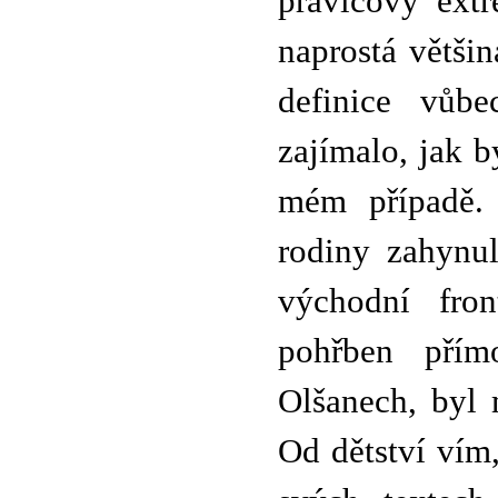
pravicový ext
naprostá větši
definice vůb
zajímalo, jak 
mém případě. 
rodiny zahynul
východní fron
pohřben pří
Olšanech, byl 
Od dětství vím