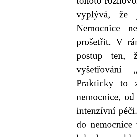
tohoto rozhovo
vyplývá, že j
Nemocnice ne
prošetřit. V r
postup ten, 
vyšetřování 
Prakticky to 
nemocnice, od 
intenzívní péč
do nemocnice 