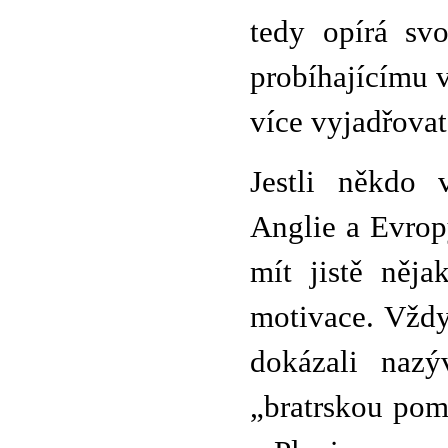
tedy opírá svo
probíhajícímu 
více vyjadřova
Jestli někdo 
Anglie a Evrop
mít jistě něj
motivace. Vždy
dokázali nazý
„bratrskou pom