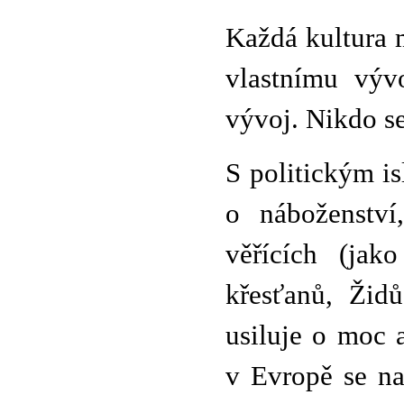
Každá kultura 
vlastnímu výv
vývoj. Nikdo s
S politickým i
o náboženství
věřících (jak
křesťanů, Židů
usiluje o moc
v Evropě se na