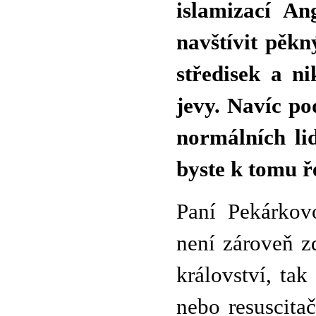
islamizací An
navštívit pěkn
středisek a n
jevy. Navíc p
normálních lid
byste k tomu ř
Paní Pekárkov
není zároveň z
království, tak
nebo resuscita