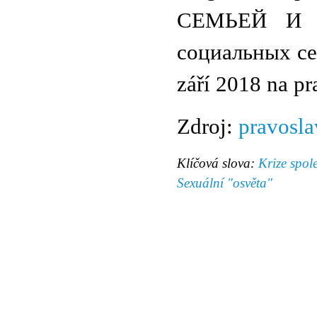
СЕМЬЕЙ И Ц
социальных се
září 2018 na pr
Zdroj:
pravosla
Klíčová slova:
Krize spol
Sexuální "osvěta"
© 2011 Rodon.CZ
Hlavní stránka
|
Knihovna
|
Uměn
Všechna práva vyhrazena
Podmínky užití
|
Mapa stránek
|
Kont