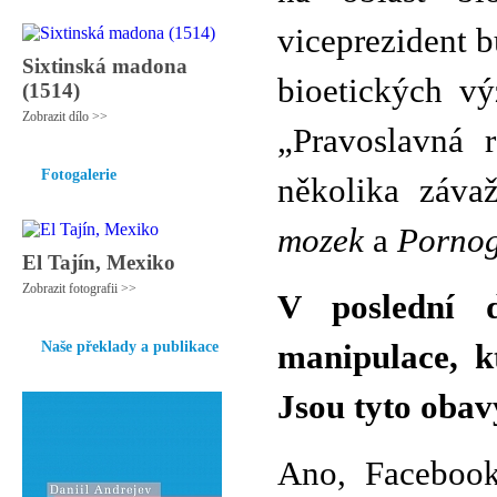
viceprezident b
Sixtinská madona
bioetických v
(1514)
Zobrazit dílo >>
„Pravoslavná 
Fotogalerie
několika záva
mozek
a
Pornogr
El Tajín, Mexiko
Zobrazit fotografii >>
V poslední 
Naše překlady a publikace
manipulace, k
Jsou tyto oba
Ano, Facebook