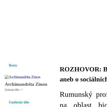
Vzrůst mravnosti a morálky je
nezbytnou podmínkou rozvoje
společnosti.
Úvod
Ikony
Hesychasmus
Umění
Knihovna
Hudba
Fot
Ikony
ROZHOVOR: BIOE
aneb o sociálníc
Archimandrita Zinon
Zobrazit dílo >>
Rumunský pro
Umělecké dílo
na oblast bi