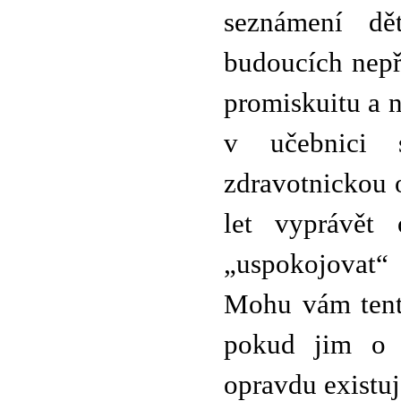
seznámení dě
budoucích nepří
promiskuitu a n
v učebnici 
zdravotnickou o
let vyprávět 
„uspokojovat“ 
Mohu vám tento
pokud jim o 
opravdu existuj