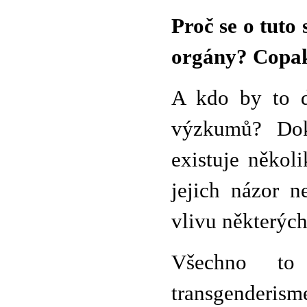
Proč se o tuto
orgány? Copak
A kdo by to d
výzkumů? Dok
existuje někol
jejich názor 
vlivu některých
Všechno to 
transgenderism