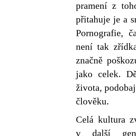
pramení z toho
přitahuje je a 
Pornografie, 
není tak zřídk
značně poškoz
jako celek. D
života, podoba
člověku.
Celá kultura z
v další gene