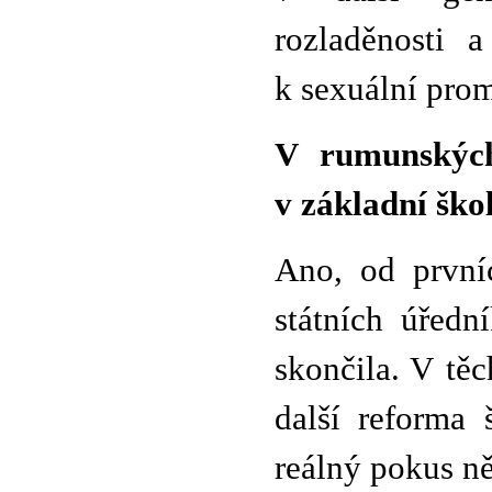
rozladěnosti 
k sexuální prom
V rumunských 
v základní šk
Ano, od prvníc
státních úřed
skončila. V tě
další reforma 
reálný pokus ně