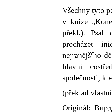
Všechny tyto p
v knize „Kone
překl.). Psal
procházet ini
nejranějšího dě
hlavní prostř
společnosti, k
(překlad vlastn
Originál: Ви