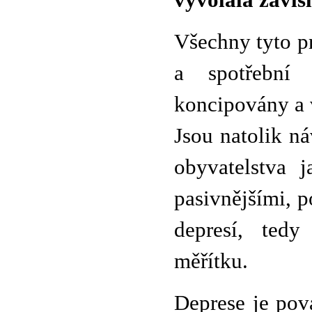
vyvolala závis
Všechny tyto p
a spotřební 
koncipovány a 
Jsou natolik n
obyvatelstva 
pasivnějšími, 
depresí, ted
měřítku.
Deprese je pov