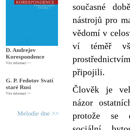
současné době
nástrojů pro m
vědomí v celos
ví téměř vš
D. Andrejev
Korespondence
prostřednictví
Více informací >>
připojili.
G. P. Fedotov Svatí
staré Rusi
Člověk je vel
Více informací >>
názor ostatní
Melodie dne >>
protože se d
sociální byt