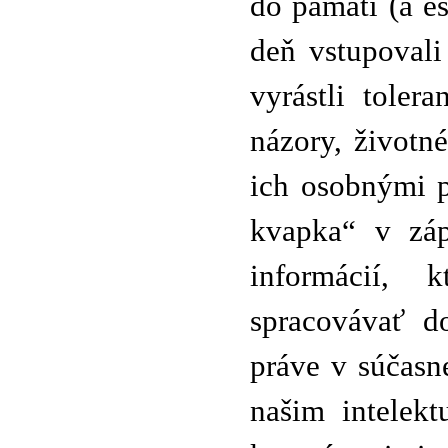
do pamäti (a e
deň vstupovali
vyrástli tolera
názory, životné
ich osobnými p
kvapka“ v záp
informácií,
spracovávať d
práve v súčasn
našim intelekt