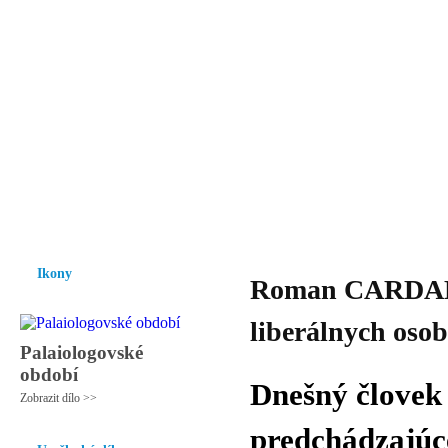
Vzrůst mravnosti a morálky je
nezbytnou podmínkou rozvoje
společnosti.
Úvod
Ikony
Hesychasmus
Umění
Knihovna
Hudba
Fot
Ikony
Roman CARDAL -
liberálnych oso
Palaiologovské
období
Dnešný človek 
Zobrazit dílo >>
predchádzajúce