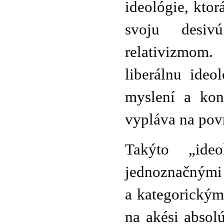
ideológie, ktorá
svoju desiv
relativizmom
liberálnu ide
myslení a kona
vypláva na pov
Takýto „ide
jednoznačnými
a kategorickým
na akési absol