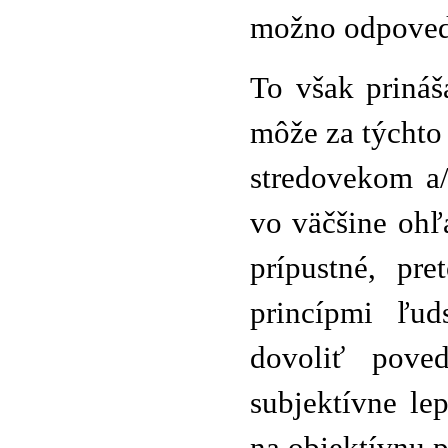
možno odpoved
To však prináš
môže za týchto 
stredovekom a
vo väčšine ohľ
prípustné, pr
princípmi ľu
dovoliť pove
subjektívne le