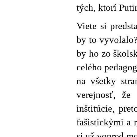
tých, ktorí Put
Viete si predst
by to vyvolalo?
by ho zo školsk
celého pedagog
na všetky str
verejnosť, že
inštitúcie, pre
fašistickými a
si už vopred mo