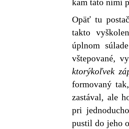
kam táto nimi 
Opäť tu postač
takto vyškole
úplnom súlade
vštepované, vy
ktorýkoľvek záp
formovaný tak,
zastával, ale h
pri jednoducho
pustil do jeho o