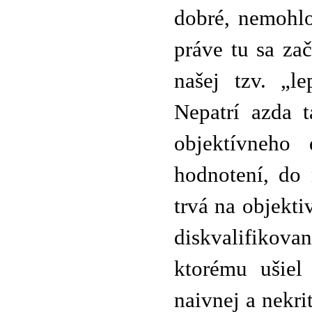
dobré, nemohlo
práve tu sa za
našej tzv. „le
Nepatrí azda 
objektívneho
hodnotení, do
trvá na objekti
diskvalifiko
ktorému ušiel
naivnej a nekr