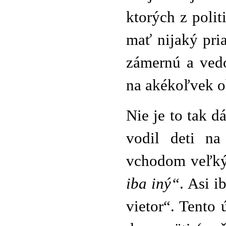
ktorých z poli
mať nijaký pri
zámernú a vedo
na akékoľvek ob
Nie je to tak d
vodil deti na
vchodom veľký
iba iný“
. Asi i
vietor“. Tento