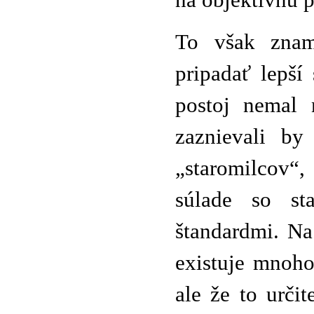
na objektívnu p
To však zna
pripadať lepší
postoj nemal 
zaznievali by
„staromilcov“,
súlade so st
štandardmi. Na
existuje mnoho
ale že to určit