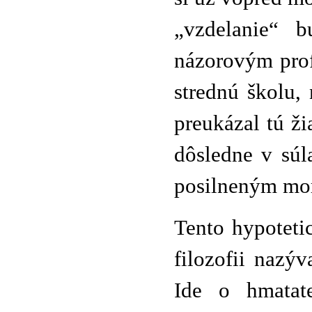
„vzdelanie“ b
názorovým prof
strednú školu, 
preukázal tú ž
dôsledne v súl
posilneným mor
Tento hypoteti
filozofii nazý
Ide o hmatate