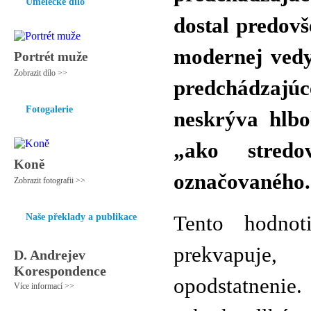
Umělecké dílo
dostal predo
modernej vedy
Portrét muže
Zobrazit dílo >>
predchádzaj
Fotogalerie
neskrýva hlbo
„ako stredo
Koně
označovaného.
Zobrazit fotografii >>
Naše překlady a publikace
Tento hodnot
prekvapuje,
D. Andrejev
Korespondence
opodstatnenie.
Více informací >>