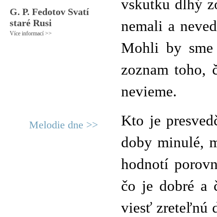
vskutku dlhý z
G. P. Fedotov Svatí
staré Rusi
nemali a nevede
Více informací >>
Mohli by sme t
zoznam toho, 
nevieme.
Kto je presved
Melodie dne >>
doby minulé, m
hodnotí porovn
čo je dobré a 
viesť zreteľnú 