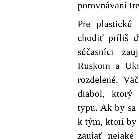
porovnávaní tre
Pre plastickú 
chodiť príliš 
súčasníci zau
Ruskom a Ukra
rozdelené. Väč
diabol, ktorý
typu. Ak by sa 
k tým, ktorí by
zaujať nejaké