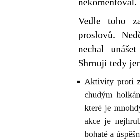
nekomentoval.
Vedle toho za
proslovů. Ned
nechal unášet
Shrnuji tedy jen
Aktivity proti
chudým holkám,
které je mnohdy
akce je nejhr
bohaté a úspěšn