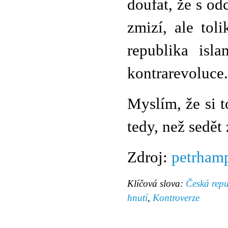
doufat, že s o
zmizí, ale to
republika isl
kontrarevoluce.
Myslím, že si t
tedy, než sedět
Zdroj:
petrham
Klíčová slova:
Česká repu
hnutí
,
Kontroverze