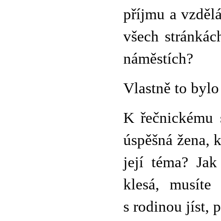
příjmu a vzdělá
všech stránkách
náměstích?
Vlastně to bylo
K řečnickému s
úspěšná žena, 
její téma? Jak 
klesá, musíte
s rodinou jíst, 