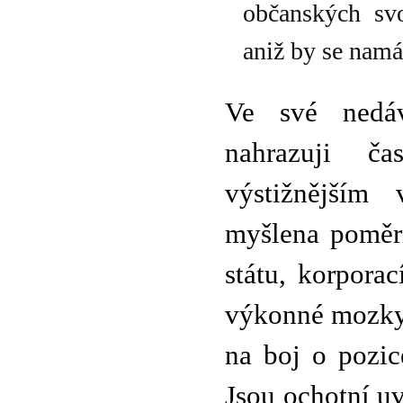
občanských svo
aniž by se namá
Ve své nedá
nahrazuji č
výstižnějším 
myšlena poměrn
státu, korpora
výkonné mozky,
na boj o pozic
Jsou ochotní uv