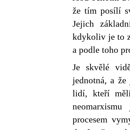
že tím posílí 
Jejich základ
kdykoliv je to 
a podle toho pr
Je skvělé vid
jednotná, a že
lidí, kteří mě
neomarxismu j
procesem vymy