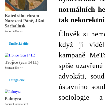
normálních he
Katedrální chrám
tak nekorektní
Narození Páně, Jižní
Sachalinsk
Zobrazit dílo >>
Člověk si nemo
když ji viděl
Umělecké dílo
kampaně MeTo
Trojice (cca 1411)
spíše uzavřené
Zobrazit dílo >>
advokáti, sou
Fotogalerie
ústavního soud
sociologie a
Palmyra
Zobrazit fotografii >>