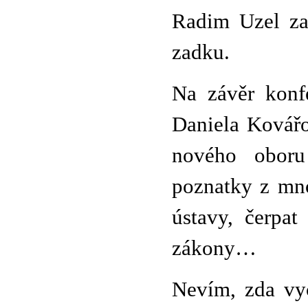
Radim Uzel zas
zadku.
Na závěr konfe
Daniela Kovářo
nového oboru
poznatky z mno
ústavy, čerpat
zákony…
Nevím, zda vy