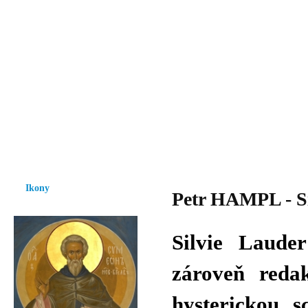
Vzrůst mravnosti a morálky je
nezbytnou podmínkou rozvoje
společnosti.
Úvod
Ikony
Hesychasmus
Umění
Knihovna
Hudba
Fot
Ikony
Petr HAMPL - Si
Silvie Lauder
zároveň redak
hysterickou s