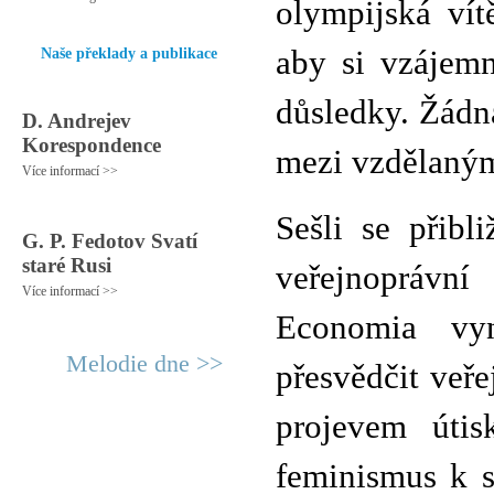
olympijská vít
aby si vzájemn
Naše překlady a publikace
důsledky. Žádn
D. Andrejev
Korespondence
mezi vzdělaným
Více informací >>
Sešli se přibl
G. P. Fedotov Svatí
staré Rusi
veřejnoprávn
Více informací >>
Economia vyn
Melodie dne >>
přesvědčit veře
projevem úti
feminismus k s