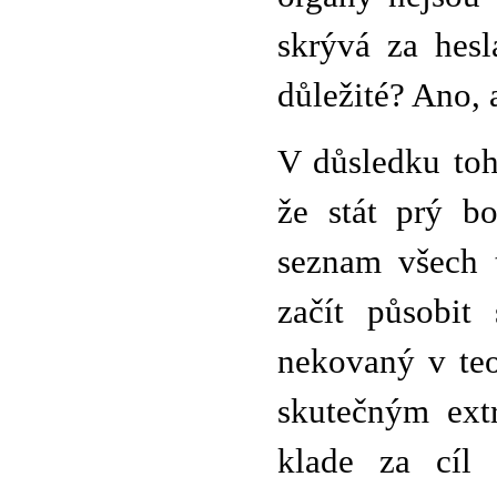
skrývá za hesl
důležité? Ano, 
V důsledku toho
že stát prý b
seznam všech 
začít působit 
nekovaný v teo
skutečným ext
klade za cíl 