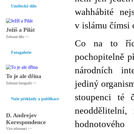
Umělecké dílo
wahhábité nej
v islámu čímsi 
Ježíš a Pilát
Zobrazit dílo >>
Co na to říc
Fotogalerie
pochopitelně p
národních int
To je ale dřina
jediný organism
Zobrazit fotografii >>
stoupenci té 
Naše překlady a publikace
neoddělitelní,
D. Andrejev
Korespondence
hodnotového 
Více informací >>