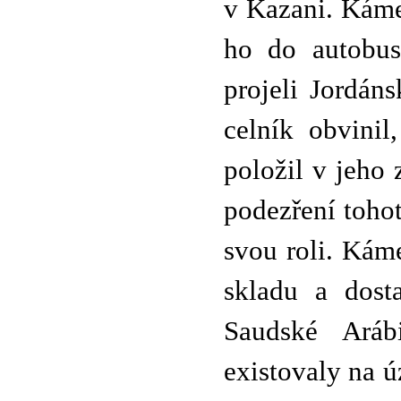
v Kazani. Káme
ho do autobus
projeli Jordán
celník obvini
položil v jeho 
podezření toho
svou roli. Kám
skladu a dost
Saudské Aráb
existovaly na 