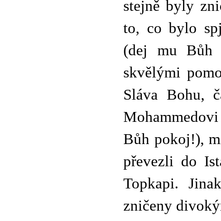
stejně byly zn
to, co bylo sp
(dej mu Bůh p
skvělými pomoc
Sláva Bohu, č
Mohammedovi a
Bůh pokoj!), m
převezli do Is
Topkapi. Jina
zničeny divoký