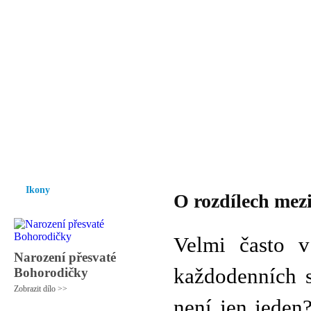
Vzrůst mravnosti a morálky je
nezbytnou podmínkou rozvoje
společnosti.
Úvod
Ikony
Hesychasmus
Umění
Knihovna
Hudba
Fot
Ikony
O rozdílech mez
Velmi často v
Narození přesvaté
každodenních s
Bohorodičky
Zobrazit dílo >>
není jen jeden