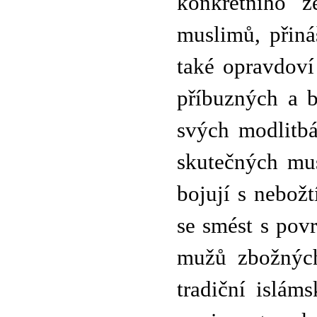
konkrétního 
muslimů, přiná
také opravdoví
příbuzných a b
svých modlitbá
skutečných mus
bojují s nebož
se smést s pov
mužů zbožných,
tradiční islám