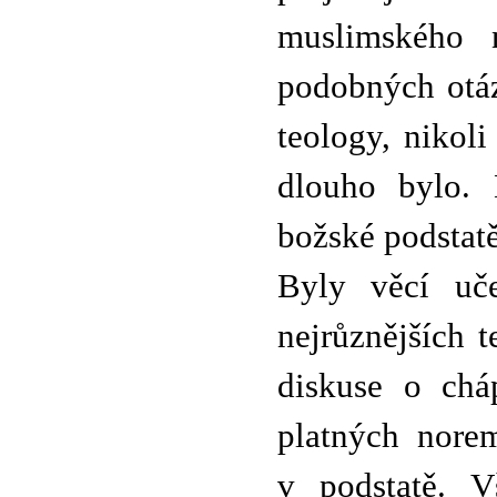
muslimského 
podobných otáz
teology, nikol
dlouho bylo. 
božské podstatě
Byly věcí uče
nejrůznějších t
diskuse o chá
platných norem
v podstatě. 