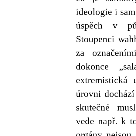
ideologie i sam
úspěch v pů
Stoupenci wahh
za označeními
dokonce „sala
extremistická
úrovni dochází
skutečné musl
vede např. k t
orgány nejsou 