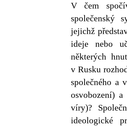
V čem spočí
společenský s
jejichž předst
ideje nebo uč
některých hnu
v Rusku rozhod
společného a v
osvobození) a 
víry)? Společ
ideologické p