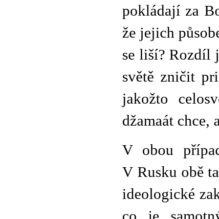
pokládají za Bo
že jejich působ
se liší? Rozdíl
světě zničit pr
jakožto celos
džamaát chce, a
V obou přípa
V Rusku obě tat
ideologické zak
co je samotn