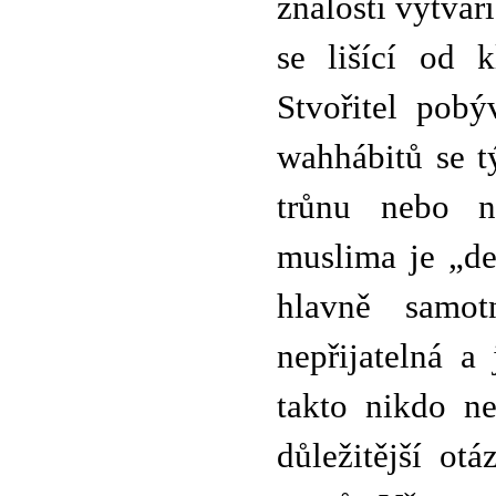
znalostí vytvář
se lišící od 
Stvořitel pobý
wahhábitů se t
trůnu nebo n
muslima je „de
hlavně samot
nepřijatelná a
takto nikdo ne
důležitější ot