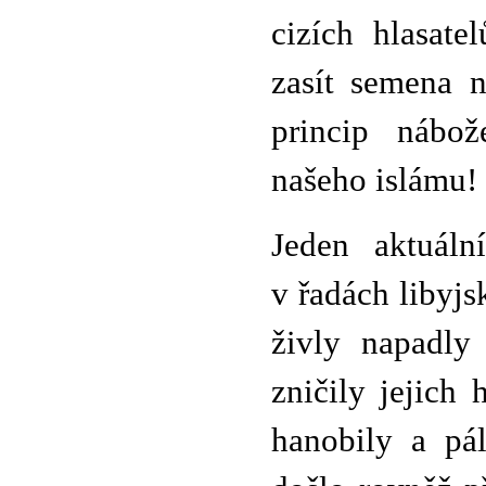
cizích hlasat
zasít semena n
princip nábo
našeho islámu!
Jeden aktuáln
v řadách libyjs
živly napadly
zničily jejich 
hanobily a pá