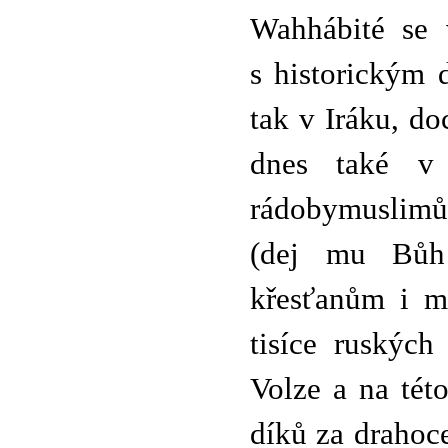
Wahhábité se 
s historickým 
tak v Iráku, d
dnes také v
rádobymuslimů
(dej mu Bůh 
křesťanům i m
tisíce ruskýc
Volze a na tét
díků za drahoce