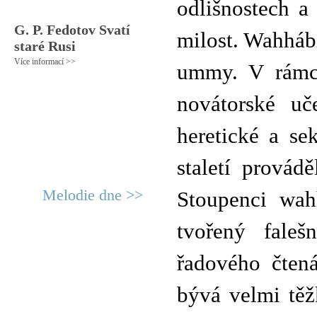
odlišnostech a
G. P. Fedotov Svatí
milost. Wahháb
staré Rusi
Více informací >>
ummy. V rámci
novátorské uč
heretické a se
staletí provád
Melodie dne >>
Stoupenci wahh
tvořený fale
řadového čten
bývá velmi těž