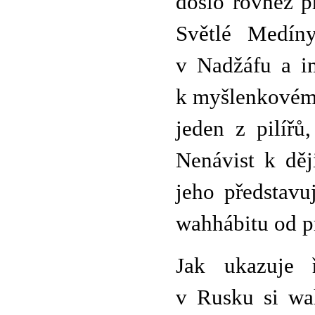
došlo rovněž p
Světlé Medín
v Nadžáfu a i
k myšlenkovému
jeden z pilířů
Nenávist k děj
jeho představuj
wahhábitu od p
Jak ukazuje ř
v Rusku si wah