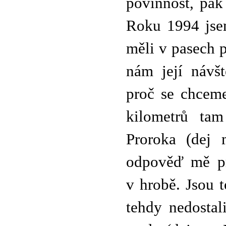
povinnost, pak
Roku 1994 jsem
měli v pasech 
nám její návš
proč se chceme
kilometrů tam
Proroka (dej 
odpověď mě pro
v hrobě. Jsou 
tehdy nedosta