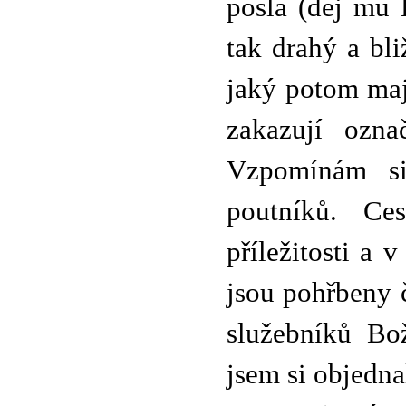
posla (dej mu 
tak drahý a bli
jaký potom ma
zakazují ozna
Vzpomínám si
poutníků. Ce
příležitosti a
jsou pohřbeny 
služebníků Bož
jsem si objedn