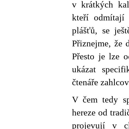
v krátkých ka
kteří odmítají
plášťů, se ješt
Přiznejme, že 
Přesto je lze 
ukázat specif
čtenáře zahlco
V čem tedy spo
hereze od tradi
projevují v c