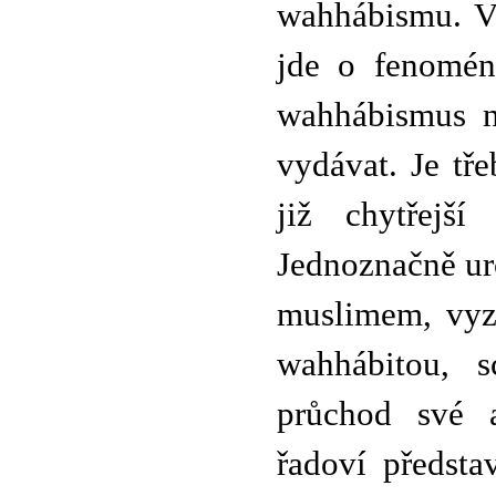
wahhábismu. Ve
jde o fenomén
wahhábismus na
vydávat. Je tř
již chytřejší
Jednoznačně ur
muslimem, vyzn
wahhábitou, 
průchod své a
řadoví předst