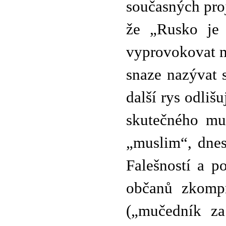
současných pro
že „Rusko je 
vyprovokovat m
snaze nazývat s
další rys odliš
skutečného mus
„muslim“, dnes
Falešností a p
občanů zkompr
(„mučedník za 