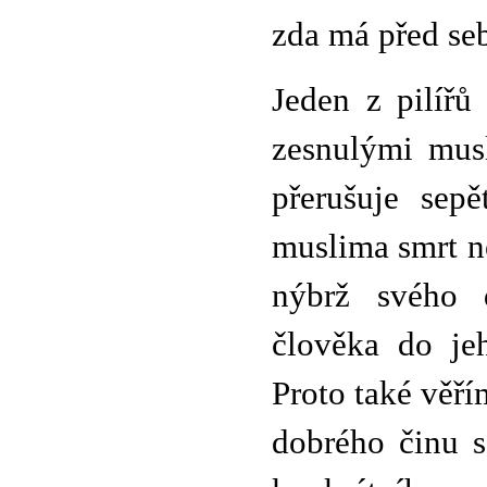
zda má před se
Jeden z pilířů
zesnulými musl
přerušuje sepě
muslima smrt n
nýbrž svého d
člověka do je
Proto také věř
dobrého činu s