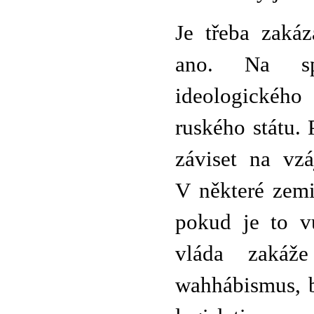
Je třeba zaká
ano. Na spr
ideologického
ruského státu.
záviset na vz
V některé zemi
pokud je to v
vláda zakáž
wahhábismus, b