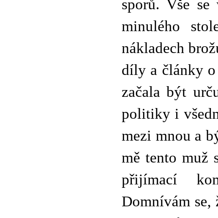
sporů. Vše se 
minulého stol
nákladech brožu
díly a články 
začala být urč
politiky i všed
mezi mnou a bý
mě tento muž s
přijímací ko
Domnívám se, 