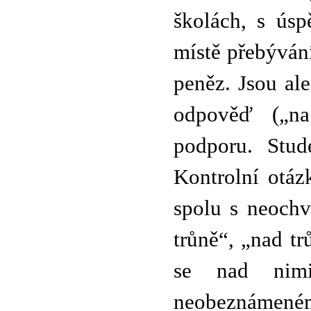
školách, s ús
místě přebýván
peněz. Jsou ale
odpověď („na
podporu. Stud
Kontrolní otáz
spolu s neochv
trůně“, „nad t
se nad nimi
neobeznámeném