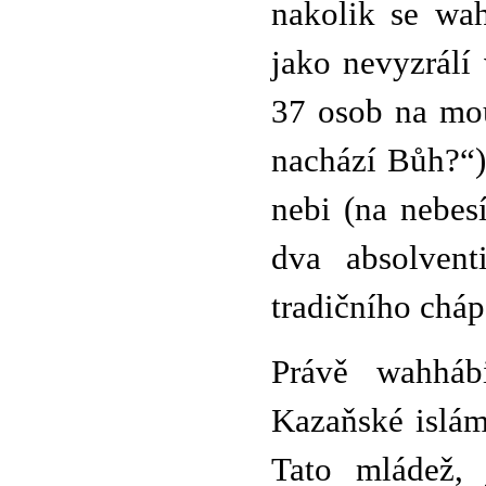
nakolik se wah
jako nevyzrálí
37 osob na mo
nachází Bůh?“)
nebi (na nebes
dva absolvent
tradičního cháp
Právě wahhábi
Kazaňské isláms
Tato mládež, 