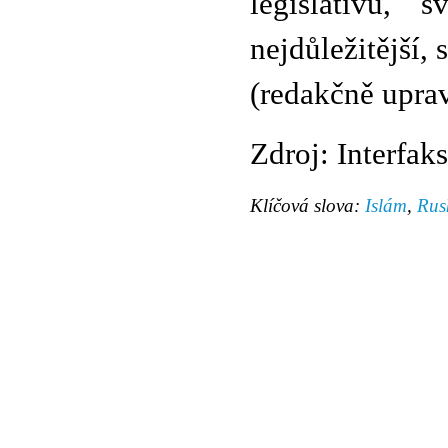
legislativu, 
nejdůležitější,
(redakčně upra
Zdroj: Interfaks
Klíčová slova:
Islám
,
Rus
© 2011 Rodon.CZ
Hlavní stránka
|
Knihovna
|
Uměn
Všechna práva vyhrazena
Podmínky užití
|
Mapa stránek
|
Kont