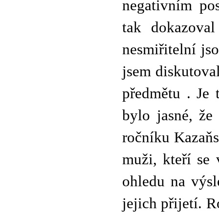
negativním po
tak dokazoval
nesmiřitelní j
jsem diskutoval
předmětu . Je 
bylo jasné, že
ročníku Kazaňs
muži, kteří se
ohledu na výs
jejich přijetí. 