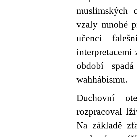
muslimských d
vzaly mnohé pr
učenci fale
interpretacemi 
období spadá
wahhábismu.
Duchovní ot
rozpracoval lži
Na základě zf