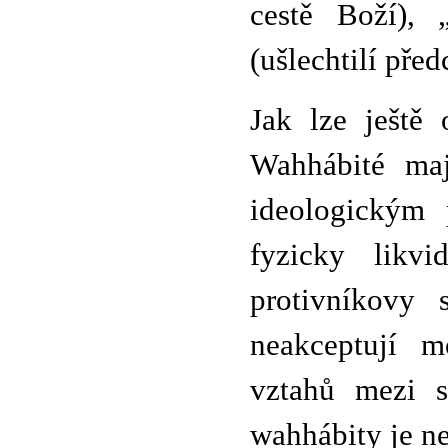
cestě Boží), 
(ušlechtilí předc
Jak lze ještě
Wahhábité maj
ideologickým 
fyzicky likvi
protivníkovy 
neakceptují m
vztahů mezi s
wahhábity je ne