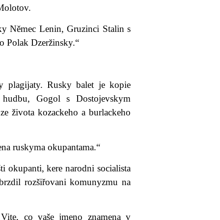
Molotov.
sky Němec Lenin, Gruzinci Stalin s
o Polak Dzeržinsky.“
 plagijaty. Rusky balet je kopie
u hudbu, Gogol s Dostojevskym
e života kozackeho a burlackeho
adena ruskyma okupantama.“
 okupanti, kere narodni socialista
abrzdil rozšiřovani komunyzmu na
 Vite, co vaše jmeno znamena v