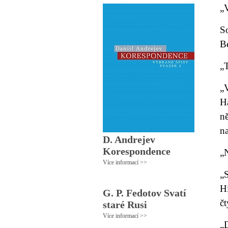
„
S
B
„T
„
H
n
na
D. Andrejev
Korespondence
„
Více informací >>
„S
H
G. P. Fedotov Svatí
čt
staré Rusi
Více informací >>
„