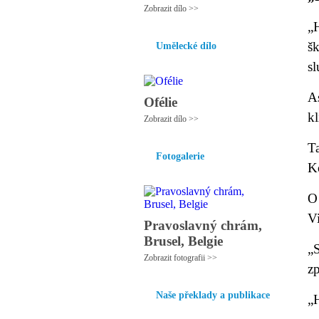
Zobrazit dílo >>
„
šk
Umělecké dílo
sl
A
Ofélie
kl
Zobrazit dílo >>
T
Fotogalerie
Ko
O 
Vi
Pravoslavný chrám,
Brusel, Belgie
„
Zobrazit fotografii >>
z
Naše překlady a publikace
„