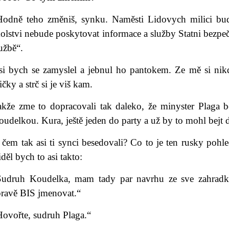
Hodně teho změniš, synku. Naměsti Lidovych milici bu
olstvi nebude poskytovat informace a služby Statni bezpeč
užbě“.
si bych se zamyslel a jebnul ho pantokem. Ze mě si nik
ičky a strč si je viš kam.
akže zme to dopracovali tak daleko, že minyster Plaga be
udelkou. Kura, ještě jeden do party a už by to mohl bejt d
čem tak asi ti synci besedovali? Co to je ten rusky pohle
děl bych to asi takto:
Sudruh Koudelka, mam tady par navrhu ze sve zahradky
pravě BIS jmenovat.“
Hovořte, sudruh Plaga.“