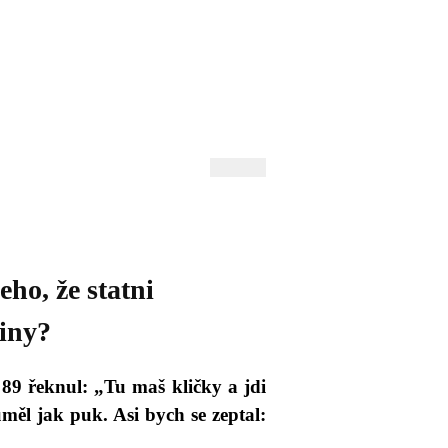
 Andrejev
Fond Daniila Andrejeva
oručujeme
Naše knihovna
o, že statni
jiny?
89 řeknul: „Tu maš kličky a jdi
měl jak puk. Asi bych se zeptal: