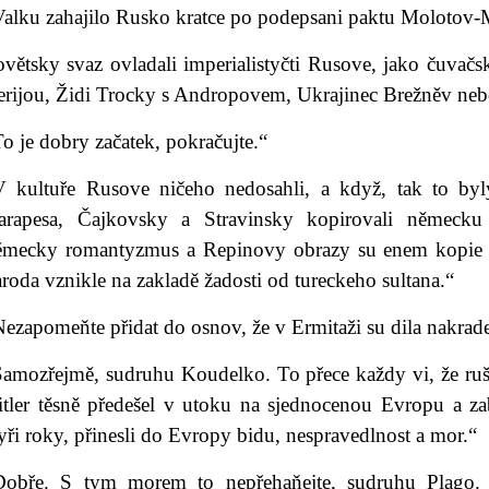
Valku zahajilo Rusko kratce po podepsani paktu Molotov-
ovětsky svaz ovladali imperialistyčti Rusove, jako čuvač
erijou, Židi Trocky s Andropovem, Ukrajinec Brežněv neb
o je dobry začatek, pokračujte.“
V kultuře Rusove ničeho nedosahli, a když, tak to byly
arapesa, Čajkovsky a Stravinsky kopirovali německ
ěmecky romantyzmus a Repinovy obrazy su enem kopie z
roda vznikle na zakladě žadosti od tureckeho sultana.“
Nezapomeňte přidat do osnov, že v Ermitaži su dila nakr
amozřejmě, sudruhu Koudelko. To přece každy vi, že rušti
itler těsně předešel v utoku na sjednocenou Evropu a z
yři roky, přinesli do Evropy bidu, nespravedlnost a mor.“
Dobře. S tym morem to nepřehaňejte, sudruhu Plago.