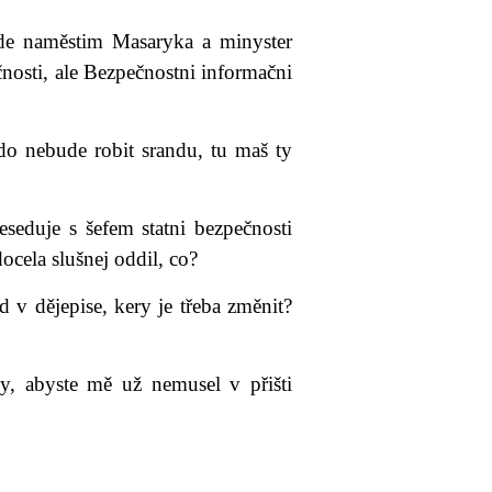
de naměstim Masaryka a minyster
nosti, ale Bezpečnostni informačni
do nebude robit srandu, tu maš ty
seduje s šefem statni bezpečnosti
ocela slušnej oddil, co?
d v dějepise, kery je třeba změnit?
, abyste mě už nemusel v přišti