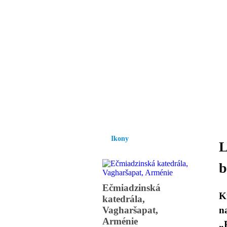
Vzrůst mravnosti a
nezbytnou podmínk
společnosti.
Úvod
Ikony
Hesychasmus
Umění
Ikony
L
b
Ečmiadzinská
K
katedrála,
Vagharšapat,
n
Arménie
„