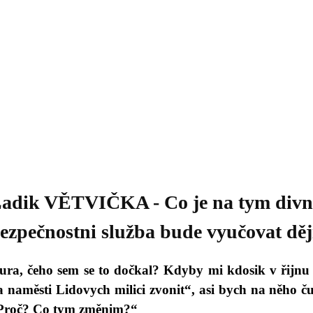
Daniil
 morálky je
ou rozvoje
Knihovna
Hudba
Fotogalerie
Videogalerie
Témata
Dop
adik VĚTVIČKA - Co je na tym divneh
ezpečnostni služba bude vyučovat dě
ura, čeho sem se to dočkal? Kdyby mi kdosik v řijnu 
a naměsti Lidovych milici zvonit“, asi bych na něho ču
Proč? Co tym změnim?“