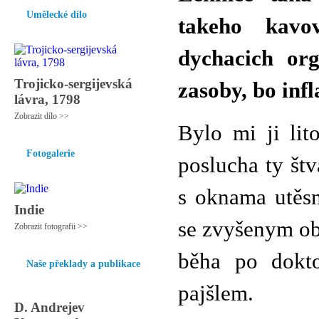
Umělecké dílo
takeho kavo
dychacich or
Trojicko-sergijevská
zasoby, bo infl
lávra, 1798
Zobrazit dílo >>
Bylo mi ji lit
Fotogalerie
poslucha ty štv
s oknama utěsn
Indie
se zvyšenym ob
Zobrazit fotografii >>
běha po dokto
Naše překlady a publikace
pajšlem.
D. Andrejev