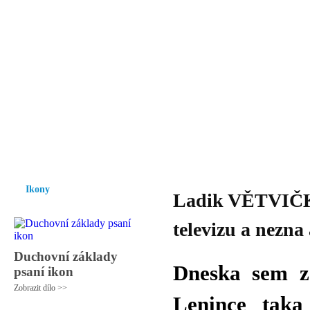
Vzrůst mravnosti a morálky je
nezbytnou podmínkou rozvoje
společnosti.
Úvod
Ikony
Hesychasmus
Umění
Knihovna
Hudba
Fot
Ikony
Ladik VĚTVIČKA
televizu a nezna
Duchovní základy
Dneska sem za
psaní ikon
Zobrazit dílo >>
Lenince taka