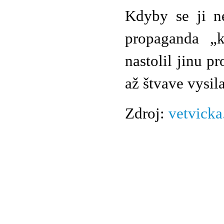
Kdyby se ji ne
propaganda „k
nastolil jinu p
až štvave vysil
Zdroj:
vetvicka
© 2011 Rodon.CZ
Hlavní stránka
|
Knihovna
|
Uměn
Všechna práva vyhrazena
Podmínky užití
|
Mapa stránek
|
Kont