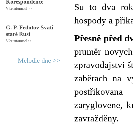
Korespondence
Su to dva rok
Více informací >>
hospody a přik
G. P. Fedotov Svatí
staré Rusi
Přesně před d
Více informací >>
pruměr novyc
Melodie dne >>
zpravodajstvi 
zaběrach na v
postřikovana
zaryglovene, k
zavražděny.