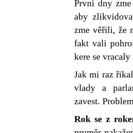
Prvni dny zme 
aby zlikvidov
zme věřili, že
fakt vali pohr
kere se vracaly 
Jak mi raz řik
vlady a parla
zavest. Problem
Rok se z roke
pruměr nakaž