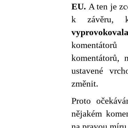
EU.
A ten je zc
k závěru, 
vyprovokoval
komentátorů
komentátorů, 
ustavené vrch
změnit.
Proto očekává
nějakém koment
na pravou míru