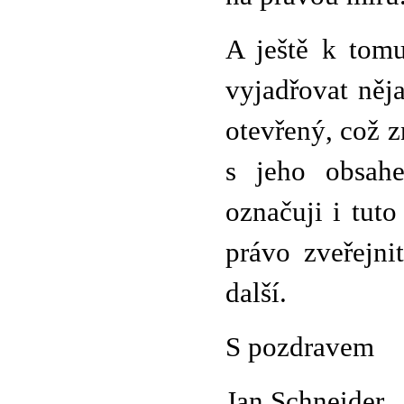
A ještě k tomu
vyjadřovat něj
otevřený, což z
s jeho obsahe
označuji i tuto
právo zveřejni
další.
S pozdravem
Jan Schneider