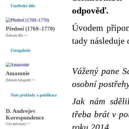
Umělecké dílo
odpověď.
Úvodem připo
Předení (1769–1770)
Zobrazit dílo >>
tady následuje
Fotogalerie
Vážený pane Sc
Amazonie
Zobrazit fotografii >>
osobní postřehy
Naše překlady a publikace
Jak nám sdělil
D. Andrejev
třeba brát v po
Korespondence
Více informací >>
roku 2014