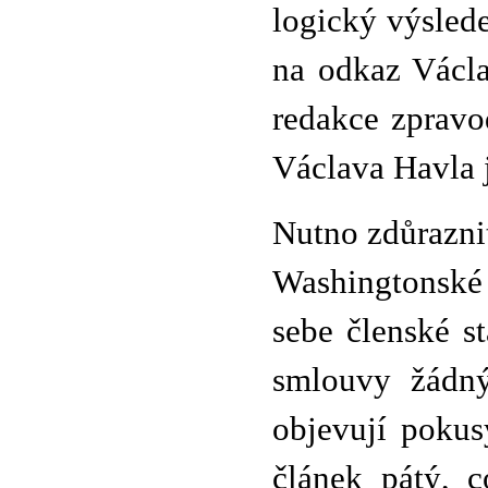
logický výslede
na odkaz Václ
redakce zpravo
Václava Havla 
Nutno zdůrazni
Washingtonské
sebe členské s
smlouvy žádný
objevují poku
článek pátý, 