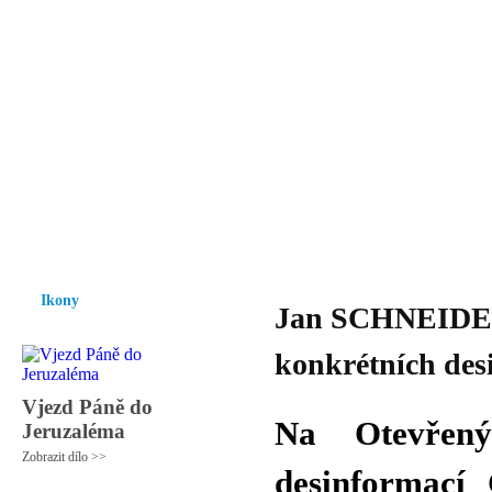
Vzrůst mravnosti a morálky je
nezbytnou podmínkou rozvoje
společnosti.
Úvod
Ikony
Hesychasmus
Umění
Knihovna
Hudba
Fot
Ikony
Jan SCHNEIDER -
konkrétních desi
Vjezd Páně do
Na Otevřený
Jeruzaléma
Zobrazit dílo >>
desinformací 