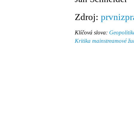
Zdroj:
prvnizpr
Klíčová slova:
Geopolitik
Kritika mainstreamové žur
© 2011 Rodon.CZ
Hlavní stránka
|
Knihovna
|
Uměn
Všechna práva vyhrazena
Podmínky užití
|
Mapa stránek
|
Kont