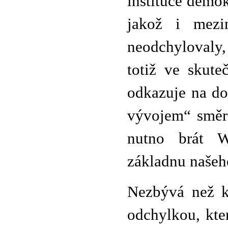
instituce demo
jakož i mezi
neodchylovaly
totiž ve skut
odkazuje na d
vývojem“ směre
nutno brát W
základnu našeh
Nezbývá než ko
odchylkou, kte