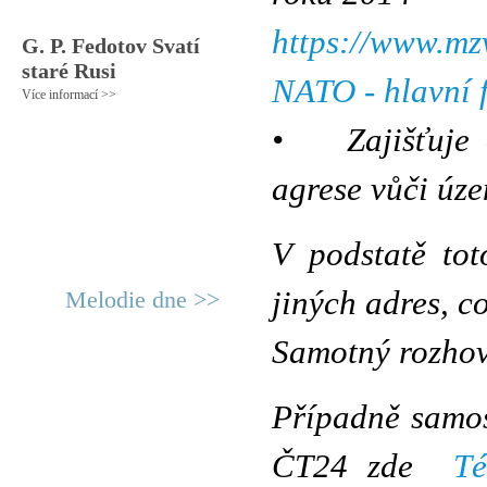
https://www.mzv
G. P. Fedotov Svatí
staré Rusi
NATO - hlavní f
Více informací >>
• Zajišťuje o
agrese vůči úze
V podstatě tot
jiných adres, c
Melodie dne >>
Samotný rozhovo
Případně samos
ČT24 zde
T