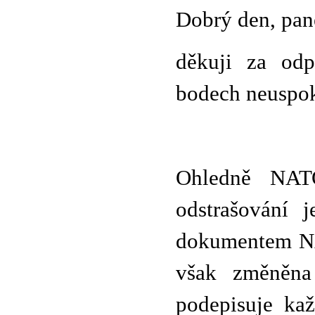
Dobrý den, pan
děkuji za od
bodech neuspok
Ohledně NAT
odstrašování 
dokumentem NA
však změněna 
podepisuje ka