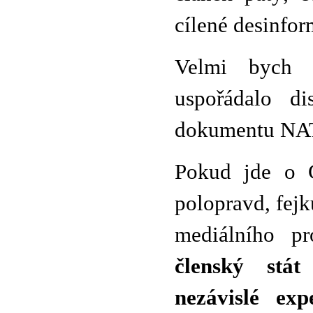
cílené desinfor
Velmi bych u
uspořádalo di
dokumentu NATO
Pokud jde o G
polopravd, fej
mediálního p
členský stá
nezávislé exp