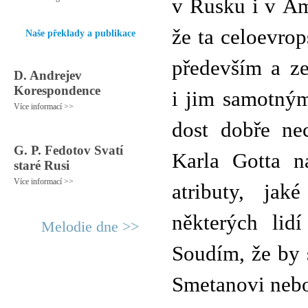
v Rusku i v Am
že ta celoevrop
Naše překlady a publikace
především a ze
D. Andrejev
Korespondence
i jim samotným.
Více informací >>
dost dobře ne
G. P. Fedotov Svatí
Karla Gotta n
staré Rusi
Více informací >>
atributy, jak
některých lid
Melodie dne >>
Soudím, že by s
Smetanovi nebo