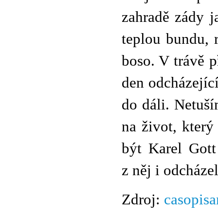
zahradě zády 
teplou bundu, 
boso. V trávě p
den odcházejíc
do dáli. Netuší
na život, kter
být Karel Gott
z něj i odcházel
Zdroj:
casopisa