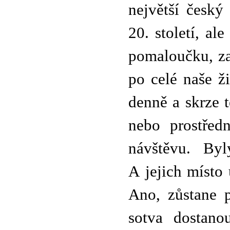
největší český
20. století, al
pomaloučku, zat
po celé naše ž
denně a skrze 
nebo prostřed
návštěvu. Byl
A jejich místo
Ano, zůstane p
sotva dostano