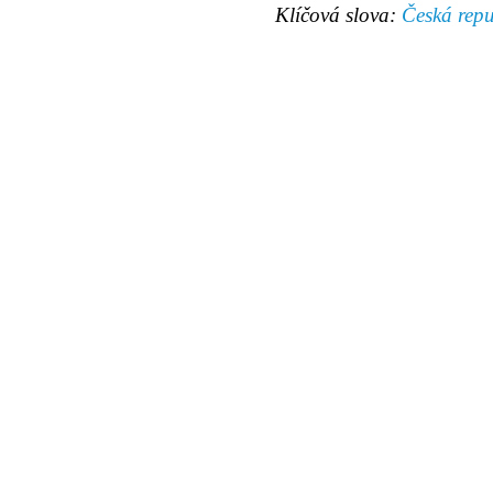
Klíčová slova:
Česká repu
© 2011 Rodon.CZ
Hlavní stránka
|
Knihovna
|
Uměn
Všechna práva vyhrazena
Podmínky užití
|
Mapa stránek
|
Kont