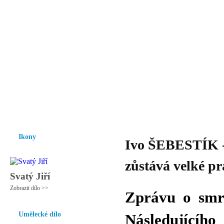
Vzrůst mravnosti a morálky je
nezbytnou podmínkou rozvoje
společnosti.
Úvod
Ikony
Hesychasmus
Umění
Knihovna
Hudba
Fot
Ikony
Ivo ŠEBESTÍK - 
zůstává velké p
Svatý Jiří
Zobrazit dílo >>
Zprávu o smrt
Umělecké dílo
Následujícíh