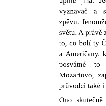
úplně jiná. Je
vyznavač a st
zpěvu. Jenomže
světu. A právě z
to, co bolí ty
a Američany, k
posvátné to 
Mozartovo, za
průvodci také i 
Ono skutečně 