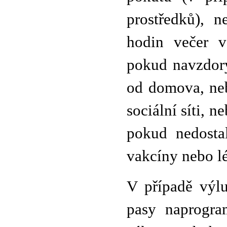
prostředků), 
hodin večer v
pokud navzdory
od domova, neb
sociální síti, 
pokud nedosta
vakcíny nebo l
V případě výl
pasy naprogra