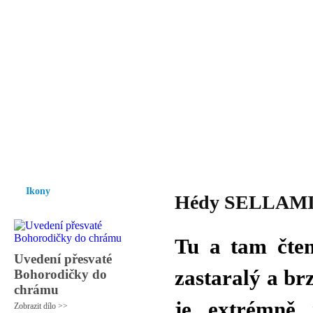
Vzrůst mravnosti a morálky je
nezbytnou podmínkou rozvoje
společnosti.
Úvod
Ikony
Hesychasmus
Umění
Knihovna
Hudba
Fot
Ikony
Hédy SELLAMI -
Tu a tam čtem
Uvedení přesvaté
zastaralý a br
Bohorodičky do
chrámu
je extrémně 
Zobrazit dílo >>