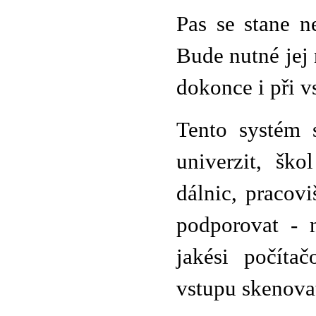
Pas se stane n
Bude nutné jej 
dokonce i při v
Tento systém s
univerzit, ško
dálnic, pracov
podporovat - n
jakési počíta
vstupu skenova