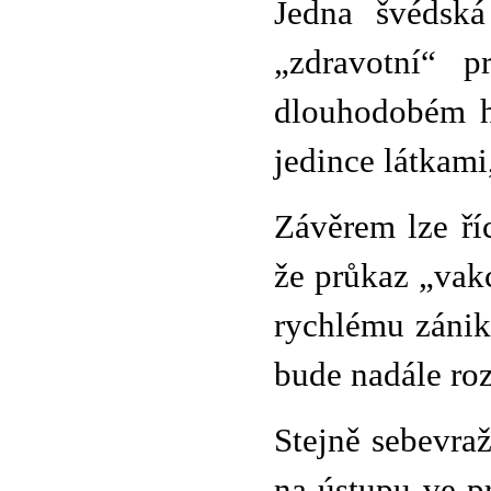
Jedna švédská
„zdravotní“ 
dlouhodobém h
jedince látkami
Závěrem lze ří
že průkaz „vak
rychlému zánik
bude nadále roz
Stejně sebevra
na ústupu ve p