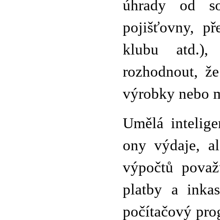
úhrady od so
pojišťovny, př
klubu atd.)
rozhodnout, ž
výrobky nebo m
Umělá intelig
ony výdaje, al
výpočtů považ
platby a inka
počítačový pro