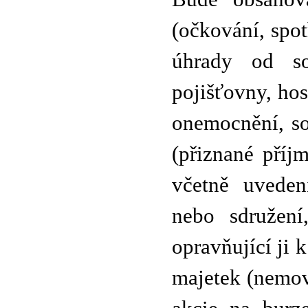
(očkování, spot
úhrady od so
pojišťovny, hos
onemocnění, so
(přiznané příj
včetně uvedení
nebo sdružení
opravňující ji 
majetek (nemovi