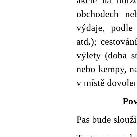
akcie na burz
obchodech neb
výdaje, podle
atd.); cestová
výlety (doba s
nebo kempy, na
v místě dovolen
Pov
Pas bude slouži