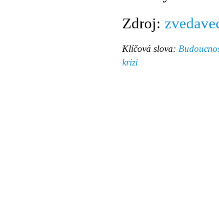
Zdroj:
zvedave
Klíčová slova:
Budoucnos
krizi
© 2011 Rodon.CZ
Hlavní stránka
|
Knihovna
|
Uměn
Všechna práva vyhrazena
Podmínky užití
|
Mapa stránek
|
Kont