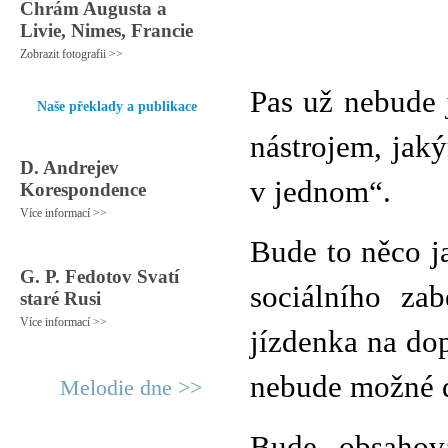
Chrám Augusta a
Livie, Nimes, Francie
Zobrazit fotografii >>
Pas už nebude 
Naše překlady a publikace
nástrojem, jak
D. Andrejev
v jednom“.
Korespondence
Více informací >>
Bude to něco ja
G. P. Fedotov Svatí
sociálního zab
staré Rusi
Více informací >>
jízdenka na dop
nebude možné d
Melodie dne >>
Bude obsahova