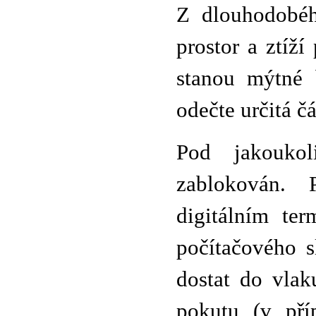
Z dlouhodobého
prostor a ztíž
stanou mýtné 
odečte určitá čá
Pod jakouko
zablokován. 
digitálním te
počítačového s
dostat do vlak
pokutu (v pří