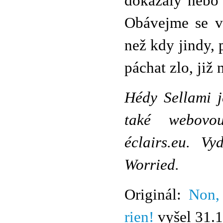
dokázaly nebo 
Obávejme se vš
než kdy jindy, 
páchat zlo, již
Hédy Sellami j
také webovou
éclairs.eu. V
Worried.
Originál:
Non,
rien!
vyšel 31.1