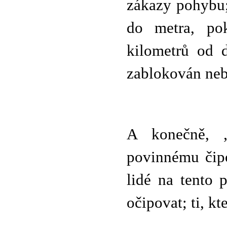
zákazy pohybu;
do metra, po
kilometrů od 
zablokován neb
A konečně, 
povinnému čipo
lidé na tento 
očipovat; ti, k