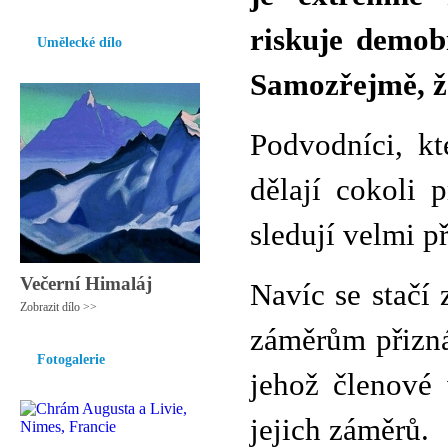
riskuje demobil
Umělecké dílo
Samozřejmě, že
Podvodníci, kt
dělají cokoli
sledují velmi př
Večerní Himaláj
Navíc se stačí 
Zobrazit dílo >>
záměrům přizná
Fotogalerie
jehož členové 
jejich záměrů.