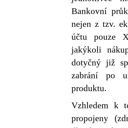
Bankovní průk
nejen z tzv. 
účtu pouze X 
jakýkoli náku
dotyčný již s
zabrání po u
produktu.
Vzhledem k t
propojeny (zdr