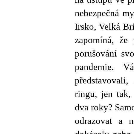
nebezpečná myš
Irsko, Velká Br
zapomíná, že 
porušování sv
pandemie. V
představovali,
ringu, jen tak,
dva roky? Sam
odrazovat a n