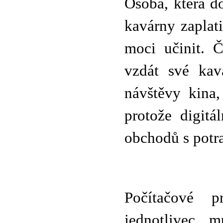
Osoba, která do
kavárny zaplati
moci učinit. 
vzdát své kav
návštěvy kina
protože digitá
obchodů s potr
Počítačové p
jednotlivec 