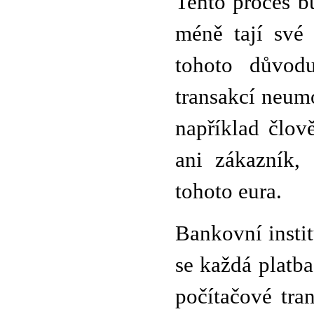
Tento proces b
méně tají své 
tohoto důvod
transakcí neum
například člov
ani zákazník,
tohoto eura.
Bankovní instit
se každá platba
počítačové tran