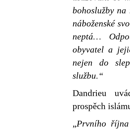
bohoslužby na 
náboženské svob
neptá… Odpou
obyvatel a jej
nejen do slep
službu.“
Dandrieu uvá
prospěch islám
„
Prvního října