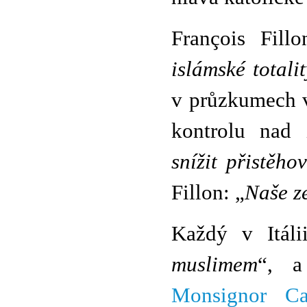
François Fil
islámské totali
v průzkumech v
kontrolu nad 
snížit přistěho
Fillon: „
Naše ze
Každý v Itál
muslimem
“, a
Monsignor Car