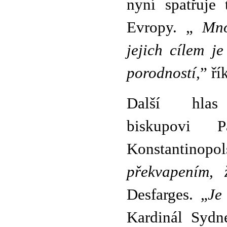
nyní spatřuje 
Evropy. „
Mnoh
jejich cílem j
porodností,
” ří
Další hlas
biskupovi P
Konstantinopo
překvapením, 
Desfarges. „
Je
Kardinál Sydn