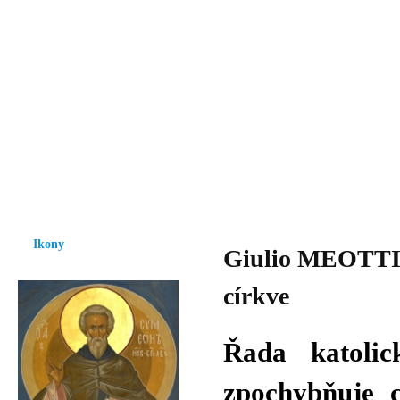
Vzrůst mravnosti a morálky je
nezbytnou podmínkou rozvoje
společnosti.
Úvod
Ikony
Hesychasmus
Umění
Knihovna
Hudba
Fot
Ikony
Giulio MEOTTI: 
církve
Řada katoli
zpochybňuje c