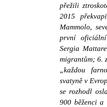
přežili ztrosk
2015 překvapi
Mammolo, seve
první oficiáln
Sergia Mattare
migrantům; 6. 
„každou farno
svatyně v Evrop
se rozhodl osl
900 běženci a 