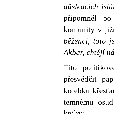
důsledcích isl
připomněl p
komunity v již
běženci, toto j
Akbar, chtějí n
Tito politiko
přesvědčit pa
kolébku křesťan
temnému osu
knihy: