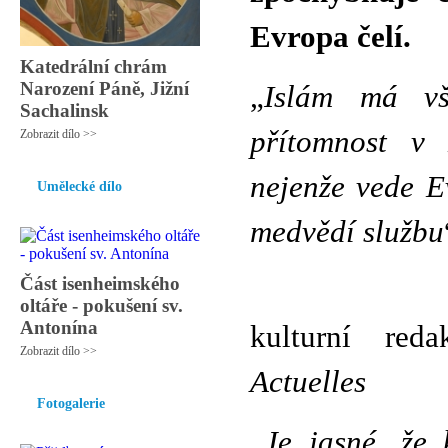
Evropa čelí.
Katedrální chrám
Narození Páně, Jižní
„
Islám má vš
Sachalinsk
přítomnost v
Zobrazit dílo >>
nejenže vede E
Umělecké dílo
medvědí službu
Část isenheimského
Laur
oltáře - pokušení sv.
Antonína
kulturní red
Zobrazit dílo >>
Actuelles
Fotogalerie
„
Je jasné, že