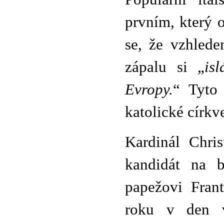
prvním, který o
se, že vzhlede
zápalu si „
is
Evropy.
“ Tyto 
katolické církv
Kardinál Chri
kandidát na 
papežovi Frant
roku v den v