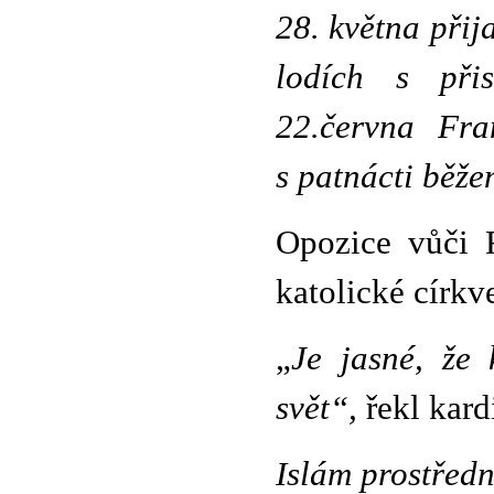
28. května přija
lodích s přis
22.června Fra
s patnácti běže
Opozice vůči F
katolické církv
„
Je jasné, že
svět“,
řekl kar
Islám prostředn