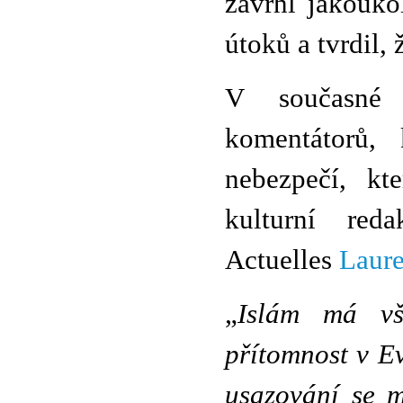
zavrhl jakouko
útoků a tvrdil, 
V současné 
komentátorů, 
nebezpečí, kt
kulturní reda
Actuelles
Laure
„
Islám má vš
přítomnost v E
usazování se 