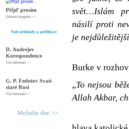
svět…Islám pr
Přijď prosím
Zobrazit fotografii >>
násilí proti n
Naše překlady a publikace
je nejdůležitěj
D. Andrejev
Kard
Korespondence
Více informací >>
Burke v rozhov
G. P. Fedotov Svatí
„
To nejsou běže
staré Rusi
Více informací >>
Allah Akbar, ch
Melodie dne >>
Lasz
hlava katolick