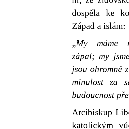
ní, že židovsk
dospěla ke ko
Západ a islám:
„
My máme ni
zápal; my jsme
jsou ohromně 
minulost za s
budoucnost pře
Arcibiskup Libe
katolickým vů