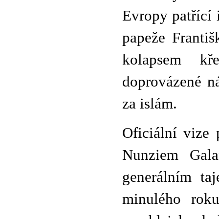
Evropy patřící 
papeže Františ
kolapsem křes
doprovázené ná
za islám.
Oficiální vize
Nunziem Gala
generálním ta
minulého roku