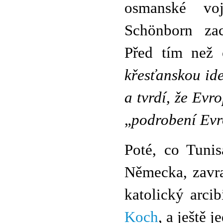
osmanské vo
Schönborn zac
Před tím než 
křesťanskou ide
a tvrdí, že Evr
„
podrobení Evr
Poté, co Tunis
Německa, zavra
katolický arc
Koch
, a ještě