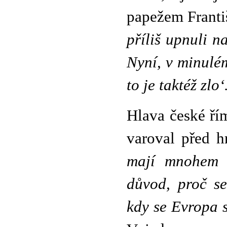
papežem Franti
příliš upnuli n
Nyní, v minulém
to je taktéž zlo‘
Hlava české ří
varoval před h
mají mnohem v
důvod, proč s
kdy se Evropa 