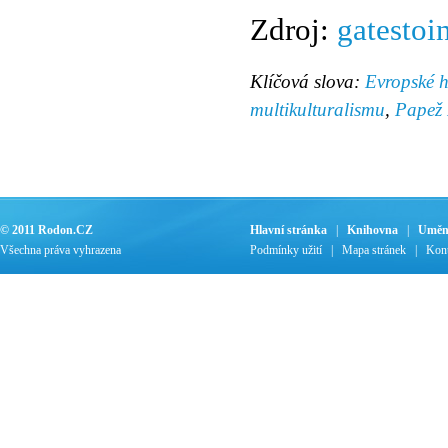
Zdroj:
gatestoin
Klíčová slova:
Evropské 
multikulturalismu
,
Papež 
© 2011 Rodon.CZ
Hlavní stránka
|
Knihovna
|
Uměn
Všechna práva vyhrazena
Podmínky užití
|
Mapa stránek
|
Kont