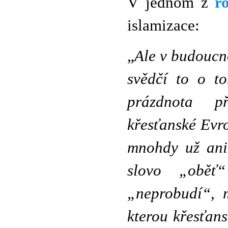
V jednom z
r
islamizace:
„
Ale v budoucno
svědčí to o to
prázdnota př
křesťanské Evro
mnohdy už ani
slovo „oběť
„neprobudí“, m
kterou křesťanst