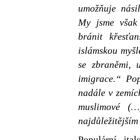
umožňuje násil
My jsme však 
bránit křesťa
islámskou myšl
se zbraněmi, 
imigrace.“ Po
nadále v zemích
muslimové (…)
najdůležitější
Populární ita