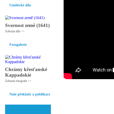
Umělecké dílo
Svornost země (1641)
Zobrazit dílo >>
Fotogalerie
Chrámy křesťanské
Kappadokie
Zobrazit fotografii >>
Naše překlady a publikace