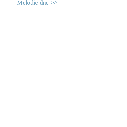
Melodie dne >>
© 2011 Rodon.CZ
Hlavní stránka
|
Knihovna
|
Uměn
Všechna práva vyhrazena
Podmínky užití
|
Mapa stránek
|
Kont