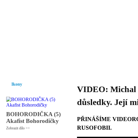
Vzrůst mravnosti a morálky je
nezbytnou podmínkou rozvoje
společnosti.
Úvod
Ikony
Hesychasmus
Umění
Knihovna
Hudba
Fot
Ikony
VIDEO: Michal 
důsledky. Její m
BOHORODIČKA (5)
PŘINÁŠÍME VIDEOR
Akafist Bohorodičky
RUSOFOBII.
Zobrazit dílo >>