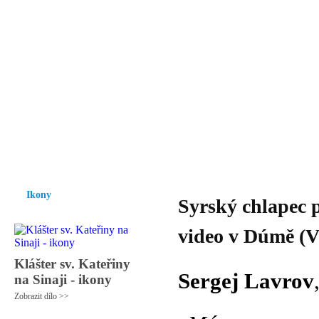
Vzrůst mravnosti a morálky je
nezbytnou podmínkou rozvoje
společnosti.
Úvod
Ikony
Hesychasmus
Umění
Knihovna
Hudba
Fot
Ikony
Syrský chlapec p
video v Dúmě (
Klášter sv. Kateřiny
Sergej Lavrov
na Sinaji - ikony
Zobrazit dílo >>