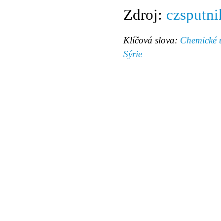
Zdroj:
czsputn
Klíčová slova:
Chemické 
Sýrie
© 2011 Rodon.CZ
Hlavní stránka
|
Knihovna
|
Uměn
Všechna práva vyhrazena
Podmínky užití
|
Mapa stránek
|
Kont