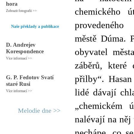
hora
chemického ú
Zobrazit fotografii >>
provedeného
Naše překlady a publikace
městě Dúma. Po
D. Andrejev
obyvatel měst
Korespondence
Více informací >>
záběrů, které 
přilby“. Hasan
G. P. Fedotov Svatí
staré Rusi
lidé dávají c
Více informací >>
„chemickém út
Melodie dne >>
nalévají na ně
nechápe, co se