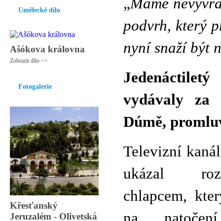
„
Máme nevyvrati
Umělecké dílo
podvrh, který p
nyní snaží být 
Ašókova královna
Zobrazit dílo >>
Jedenáctiletý
Fotogalerie
vydávaly za
Dúmě, promluvi
Televizní kaná
ukázal ro
chlapcem, kter
Křesťanský
na natočení
Jeruzalém - Olivetská