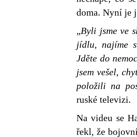
doma. Nyní je j
„
Byli jsme ve 
jídlu, najíme s
Jděte do nemoc
jsem vešel, chy
položili na pos
ruské televizi.
Na videu se Ha
řekl, že bojovní